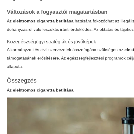
Változások a fogyasztói magatartásban
Az
elektromos cigaretta betiltása
hatására fokozódhat az illegáli
dohányzásról való leszokás
iránti érdeklődés. Az oktatás és tájék
Közegészségügyi stratégiák és jövőképek
A kormányzati és civil szervezetek összefogása szükséges az
elek
támogatásának
erősítésére. Az egészségfejlesztési programok célj
állapota.
Összegzés
Az
elektromos cigaretta betiltása