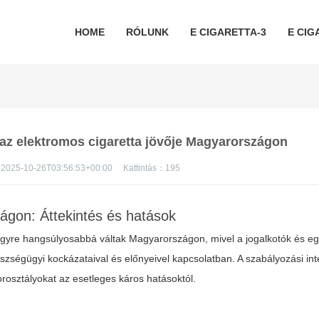
HOME
RÓLUNK
E CIGARETTA-3
E CIG
s az elektromos cigaretta jövője Magyarországon
2025-10-26T03:56:53+00:00
Kattintás：
195
gon: Áttekintés és hatások
 egyre hangsúlyosabbá váltak Magyarországon, mivel a jogalkotók és e
zségügyi kockázataival és előnyeivel kapcsolatban. A
szabályozási in
orosztályokat az esetleges káros hatásoktól.