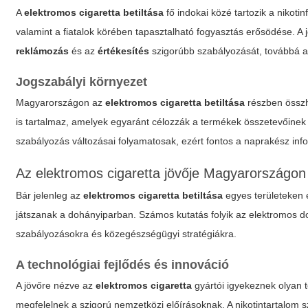
A
elektromos cigaretta betiltása
fő indokai közé tartozik a niko
valamint a fiatalok körében tapasztalható fogyasztás erősödése. A 
reklámozás
és az
értékesítés
szigorúbb szabályozását, továbbá 
Jogszabályi környezet
Magyarországon az
elektromos cigaretta betiltása
részben összh
is tartalmaz, amelyek egyaránt célozzák a termékek összetevőinek
szabályozás változásai folyamatosak, ezért fontos a naprakész inf
Az elektromos cigaretta jövője Magyarországon
Bár jelenleg az
elektromos cigaretta betiltása
egyes területeken é
játszanak a dohányiparban. Számos kutatás folyik az elektromos do
szabályozásokra és közegészségügyi stratégiákra.
A technológiai fejlődés és innováció
A jövőre nézve az
elektromos cigaretta
gyártói igyekeznek olyan 
megfelelnek a szigorú nemzetközi előírásoknak. A
nikotintartalom 