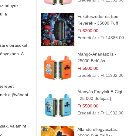
Eredeti ár：
Ft 11932.00
kezmények,
ul a
Feketeszeder és Eper
Keverék - 35000 Puff
Eldobható Vape | Ízletes
Ft 6200.00
Gyümölcsökombináció!
Eredeti ár：
Ft 14686.00
ai előírásokat
ményekben. A
Mangó-Ananász Íz -
25000 Befújás
Eldobható E-ciga |
Ft 5500.00
Trópusi Gyümölcs
Eredeti ár：
Ft 11932.00
Élmény!
szerepet
Áfonyás Fagylalt E-Cigi
tnek a jövőbeni
| 25.000 Befújás |
Eldobható E-Cigaretta
Ft 5500.00
Eredeti ár：
Ft 11932.00
sak, valamint
Állandó elfogyasztás:
z.