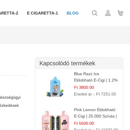
ARETTA-2
E CIGARETTA-1
BLOG
Kapcsolódó termékek
Blue Razz Ice
Eldobható E-Cigi | 1.2%
Nikotin | Jéghideg
Ft 3800.00
Málna Íz
Eredeti ár：
Ft 7251.00
gészségügyi
tézkedések
Pink Lemon Eldobható
E-Cigi | 25.000 Szívás |
Rózsaszín Citrom Íz
Ft 5500.00