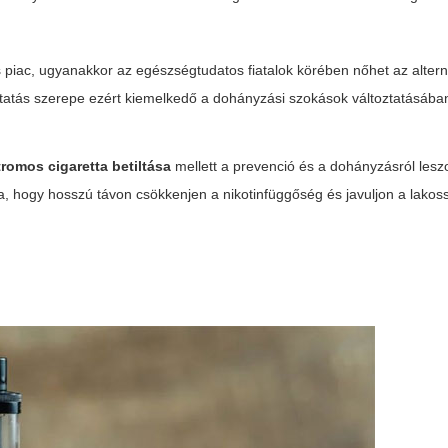
s piac, ugyanakkor az egészségtudatos fiatalok körében nőhet az altern
oztatás szerepe ezért kiemelkedő a dohányzási szokások változtatásába
tromos cigaretta betiltása
mellett a
prevenció
és a
dohányzásról lesz
a, hogy hosszú távon csökkenjen a nikotinfüggőség és javuljon a lako