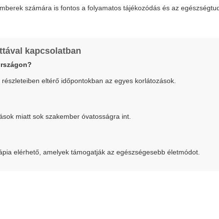
emberek számára is fontos a folyamatos tájékozódás és az egészségtu
ttával kapcsolatban
rországon?
 részleteiben eltérő időpontokban az egyes korlátozások.
tások miatt sok szakember óvatosságra int.
erápia elérhető, amelyek támogatják az egészségesebb életmódot.