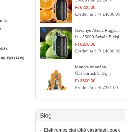
35000 Puff Elf Bar -
Narancslekvár íz
Ft 6200.00
Eredeti ár：
Ft 14686.00
atív
n.
Savanyú Almás Fagylalt
Íz - 35000 Szívás E-cigi
Ft 6200.00
okás
Eredeti ár：
Ft 14686.00
sság egészségi
Mangó-Ananász-
Őszibarack E-Cigi |
12.000 Befújás |
Ft 3800.00
Tropikus Gyümölcs Íz
Eredeti ár：
Ft 7251.00
Blog
Elektromos cigi töltő vásárlási tippek