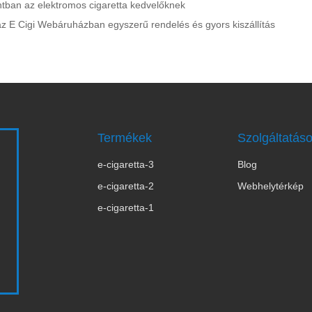
tban az elektromos cigaretta kedvelőknek
az E Cigi Webáruházban egyszerű rendelés és gyors kiszállítás
Termékek
Szolgáltatás
e-cigaretta-3
Blog
s
e-cigaretta-2
Webhelytérkép
e-cigaretta-1