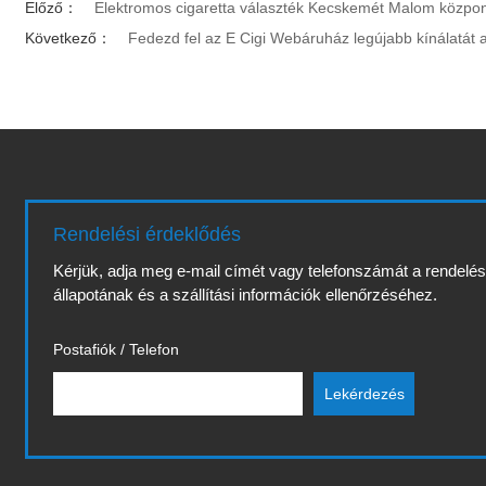
Előző：
Elektromos cigaretta választék Kecskemét Malom közpon
Következő：
Fedezd fel az E Cigi Webáruház legújabb kínálatát 
Rendelési érdeklődés
Kérjük, adja meg e-mail címét vagy telefonszámát a rendelé
állapotának és a szállítási információk ellenőrzéséhez.
Postafiók / Telefon