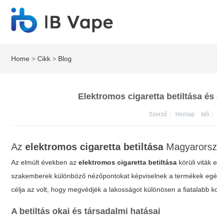
Home
>
Cikk
>
Blog
Elektromos cigaretta betiltása é
Szerző：
Honlap
Idő：
Az
elektromos cigaretta betiltása
Magyarorszá
Az elmúlt években az
elektromos cigaretta betiltása
körüli viták
szakemberek különböző nézőpontokat képviselnek a termékek egés
célja az volt, hogy megvédjék a lakosságot különösen a fiatalabb k
A betiltás okai és társadalmi hatásai