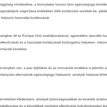
tinfüggőség növekedése, a bizonytalan hosszú távú egészségügyi követ
jogszabályok szigorítása érdekében több korlátozást vezettek be, példá
a
helyszíni használat
korlátozását.
angban áll az Európai Unió szabályozásaival, ugyanakkor speciális haz
 ellenőrzését és a használat korlátozását közforgalmú helyeken, intéz
ormációk követése.
rvényben van, a piac fejlődése és az innovációk továbbra is jelentős 
hányzási alternatívák egészségügyi hatásairól, amelyek hatással lehe
termékeket kifejleszteni, amelyek
biztonságosabbak
és kevésbé ártalma
szabályozása
és a készülékek minőségi ellenőrzése kulcsfontosságú les