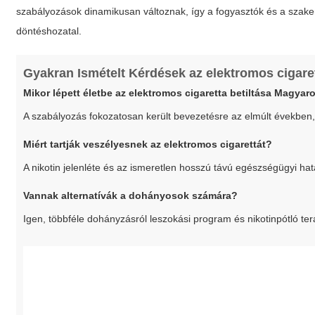
szabályozások dinamikusan változnak, így a fogyasztók és a szak
döntéshozatal.
Gyakran Ismételt Kérdések az elektromos cigare
Mikor lépett életbe az elektromos cigaretta betiltása Magya
A szabályozás fokozatosan került bevezetésre az elmúlt években,
Miért tartják veszélyesnek az elektromos cigarettát?
A nikotin jelenléte és az ismeretlen hosszú távú egészségügyi ha
Vannak alternatívák a dohányosok számára?
Igen, többféle dohányzásról leszokási program és nikotinpótló t