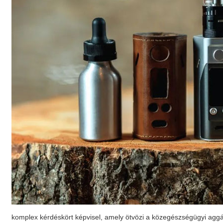
komplex kérdéskört képvisel, amely ötvözi a közegészségügyi aggály