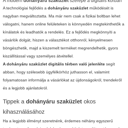
A modern
dohányáru szaküzlet
szerepe a digitális korban
A technológiai fejlődés a
dohányáru szaküzlet
működését is
nagyban megváltoztatta. Ma már nem csak a fizikai boltban lehet
válogatni, hanem online felületeken is könnyedén megtekinthetők a
kínálatok és leadhatók a rendelés. Ez a fejlődés megkönnyíti a
vásárlók dolgát, hiszen a választékot otthonról, kényelmesen
böngészhetik, majd a kiszemelt terméket megrendelhetik, gyors
kiszállítással vagy személyes átvétellel.
A
dohányáru szaküzlet
digitális térben való jelenléte
segít
abban, hogy szélesebb ügyfélkörhöz juthasson el, valamint
folyamatosan informálja a vásárlókat az újdonságokról, trendekről
és a legjobb ajánlatokról.
Tippek a
dohányáru szaküzlet
okos
kihasználásához
Ha a legjobb élményt szeretnénk, érdemes néhány egyszerű