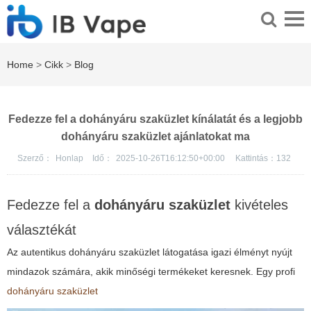
Home
>
Cikk
>
Blog
Fedezze fel a dohányáru szaküzlet kínálatát és a legjobb
dohányáru szaküzlet ajánlatokat ma
Szerző：
Honlap
Idő：
2025-10-26T16:12:50+00:00
Kattintás：
132
Fedezze fel a
dohányáru szaküzlet
kivételes
választékát
Az autentikus
dohányáru szaküzlet
látogatása igazi élményt nyújt
mindazok számára, akik minőségi termékeket keresnek. Egy profi
dohányáru szaküzlet