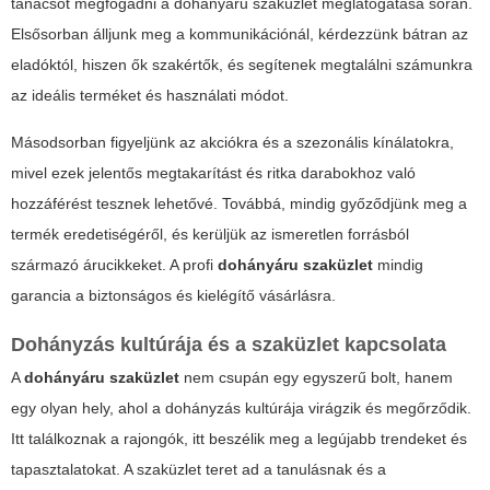
tanácsot megfogadni a
dohányáru szaküzlet
meglátogatása során.
Elsősorban álljunk meg a kommunikációnál, kérdezzünk bátran az
eladóktól, hiszen ők szakértők, és segítenek megtalálni számunkra
az ideális terméket és használati módot.
Másodsorban figyeljünk az akciókra és a szezonális kínálatokra,
mivel ezek jelentős megtakarítást és ritka darabokhoz való
hozzáférést tesznek lehetővé. Továbbá, mindig győződjünk meg a
termék eredetiségéről, és kerüljük az ismeretlen forrásból
származó árucikkeket. A profi
dohányáru szaküzlet
mindig
garancia a biztonságos és kielégítő vásárlásra.
Dohányzás kultúrája és a szaküzlet kapcsolata
A
dohányáru szaküzlet
nem csupán egy egyszerű bolt, hanem
egy olyan hely, ahol a dohányzás kultúrája virágzik és megőrződik.
Itt találkoznak a rajongók, itt beszélik meg a legújabb trendeket és
tapasztalatokat. A szaküzlet teret ad a tanulásnak és a