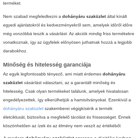
terméket.
Nem szabad megfeledkezni a
dohányáru szaküzlet
által kínált
egyedi ajánlatokról és kedvezményekről sem, amelyek időről időre
még vonzóbbá teszik a vásárlást. Az akciók mindig friss termékekre
vonatkoznak, így az ügyfelek előnyösen juthatnak hozzá a legjobb
darabokhoz.
Minőség és hitelesség garanciája
Az egyik legfontosabb tényező, ami miatt érdemes
dohányáru
szaküzlet
vásárlást választani, az a garantált minőség és
hitelesség. Csak olyan termékeket találunk, amelyek hivatalosan
engedélyezettek, így elkerülhetjük a hamisítványokat. Ezenkívül a
dohányáru szaküzlet
szakemberei végigkísérik a termék
életciklusát, biztosítva a megfelelő tárolást és frissességet. Ennek
köszönhetően az ízek és az élmény nem veszít az értékéből.