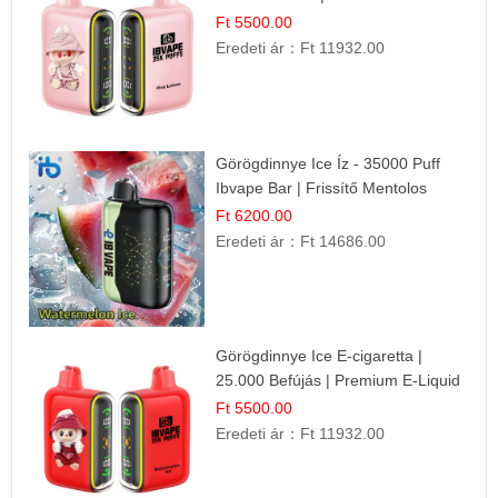
Íz
Ft 5500.00
Eredeti ár：
Ft 11932.00
Görögdinnye Ice Íz - 35000 Puff
Ibvape Bar | Frissítő Mentolos
Élmény!
Ft 6200.00
Eredeti ár：
Ft 14686.00
Görögdinnye Ice E-cigaretta |
25.000 Befújás | Premium E-Liquid
Ft 5500.00
Eredeti ár：
Ft 11932.00