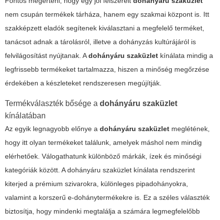
Fontos megérteni, hogy egy jól felszerelt
dohányáru szaküzlet
nem csupán termékek tárháza, hanem egy szakmai központ is. Itt
szakképzett eladók segítenek kiválasztani a megfelelő terméket,
tanácsot adnak a tárolásról, illetve a dohányzás kultúrájáról is
felvilágosítást nyújtanak. A
dohányáru szaküzlet
kínálata mindig a
legfrissebb termékeket tartalmazza, hiszen a minőség megőrzése
érdekében a készleteket rendszeresen megújítják.
Termékválaszték bősége a
dohányáru szaküzlet
kínálatában
Az egyik legnagyobb előnye a
dohányáru szaküzlet
meglétének,
hogy itt olyan termékeket találunk, amelyek máshol nem mindig
elérhetőek. Válogathatunk különböző márkák, ízek és minőségi
kategóriák között. A
dohányáru szaküzlet
kínálata rendszerint
kiterjed a prémium szivarokra, különleges pipadohányokra,
valamint a korszerű e-dohánytermékekre is. Ez a széles választék
biztosítja, hogy mindenki megtalálja a számára legmegfelelőbb