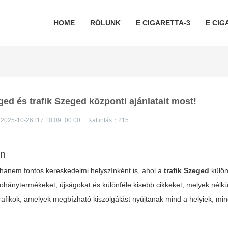
HOME
RÓLUNK
E CIGARETTA-3
E CIG
ged és trafik Szeged központi ajánlatait most!
2025-10-26T17:10:09+00:00
Kattintás：
215
en
 hanem fontos kereskedelmi helyszínként is, ahol a
trafik Szeged
külön
 dohánytermékeket, újságokat és különféle kisebb cikkeket, melyek nélk
afikok, amelyek megbízható kiszolgálást nyújtanak mind a helyiek, min