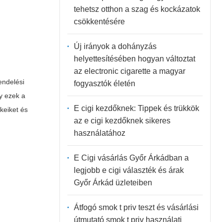
tehetsz otthon a szag és kockázatok
csökkentésére
Új irányok a dohányzás
helyettesítésében hogyan változtat
az electronic cigarette a magyar
rendelési
fogyasztók életén
y ezek a
E cigi kezdőknek: Tippek és trükkök
keiket és
az e cigi kezdőknek sikeres
használatához
E Cigi vásárlás Győr Árkádban a
legjobb e cigi választék és árak
Győr Árkád üzleteiben
Átfogó smok t priv teszt és vásárlási
útmutató smok t priv használati