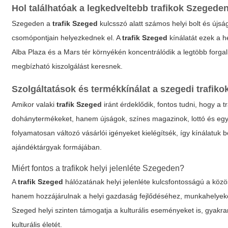
Hol találhatóak a legkedveltebb trafikok Szegede
Szegeden a
trafik Szeged
kulcsszó alatt számos helyi bolt és újsá
csomópontjain helyezkednek el. A
trafik Szeged
kínálatát ezek a 
Alba Plaza és a Mars tér környékén koncentrálódik a legtöbb forgalm
megbízható kiszolgálást keresnek.
Szolgáltatások és termékkínálat a szegedi trafik
Amikor valaki
trafik Szeged
iránt érdeklődik, fontos tudni, hogy a
dohánytermékeket, hanem újságok, színes magazinok, lottó és egyéb
folyamatosan változó vásárlói igényeket kielégítsék, így kínálatu
ajándéktárgyak formájában.
Miért fontos a trafikok helyi jelenléte Szegeden?
A
trafik Szeged
hálózatának helyi jelenléte kulcsfontosságú a kö
hanem hozzájárulnak a helyi gazdaság fejlődéséhez, munkahelyeket
Szeged
helyi szinten támogatja a kulturális eseményeket is, gyakra
kulturális életét.