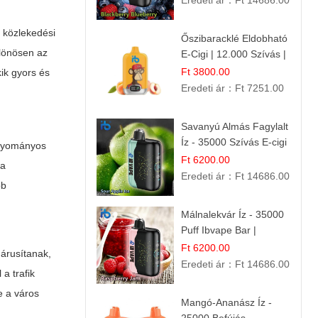
Eredeti ár：
Ft 14686.00
s közlekedési
Őszibaracklé Eldobható
ülönösen az
E-Cigi | 12.000 Szívás |
Frissítő Barack Íz
Ft 3800.00
kik gyors és
Eredeti ár：
Ft 7251.00
Savanyú Almás Fagylalt
Íz - 35000 Szívás E-cigi
hagyományos
Ft 6200.00
 a
Eredeti ár：
Ft 14686.00
bb
Málnalekvár Íz - 35000
Puff Ibvape Bar |
Gazdag Gyümölcsös
Ft 6200.00
árusítanak,
Ízélmény!
Eredeti ár：
Ft 14686.00
l a
trafik
e a város
Mangó-Ananász Íz -