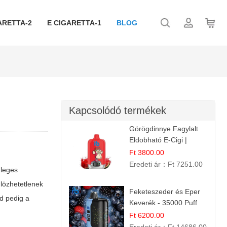
ARETTA-2
E CIGARETTA-1
BLOG
Kapcsolódó termékek
Görögdinnye Fagylalt
Eldobható E-Cigi |
12.000 Szívás | Édes
Ft 3800.00
Vízidín Íz
Eredeti ár：
Ft 7251.00
leges
ülözhetetlenek
Feketeszeder és Eper
d pedig a
Keverék - 35000 Puff
Eldobható Vape | Ízletes
Ft 6200.00
Gyümölcsökombináció!