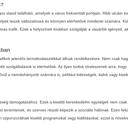
n?
gos stand található, amelyek a város frekventált pontjain, főbb utcáin é
helyek teszik változatossá és könnyen elérhetővé mindenki számára. K
as trafik. Ezek a helyszínek kiválóan szolgálják a vásárlók igényeit, a
okban
 trafikok jelentős termékválasztékkal állnak rendelkezésre. Nem csak 
 szolgáltatások is elérhetőek. Az ilyen boltok törekszenek arra, hogy
k bővül a nemdohányzók számára is, például édességek, italok vagy kise
zösség támogatásához. Ezek a kisebb kereskedelmi egységek nem csak 
 teremtenek, és szerves részét képezik a szociális hálónak. Ezen felü
n szponzorálnak kisebb programokat vagy kiállításokat, ezzel is növelv