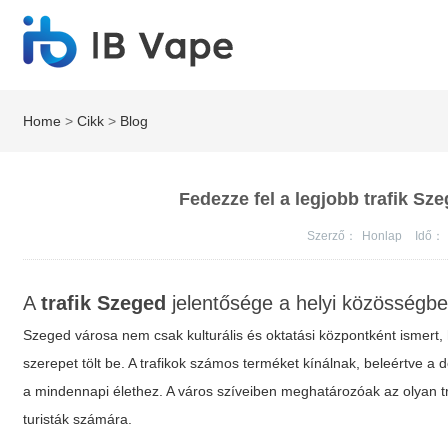
Home
>
Cikk
>
Blog
Fedezze fel a legjobb trafik Sze
Szerző：
Honlap
Idő：
A
trafik Szeged
jelentősége a helyi közösségb
Szeged városa nem csak kulturális és oktatási központként ismert,
szerepet tölt be. A trafikok számos terméket kínálnak, beleértve a
a mindennapi élethez. A város szíveiben meghatározóak az olyan tr
turisták számára.