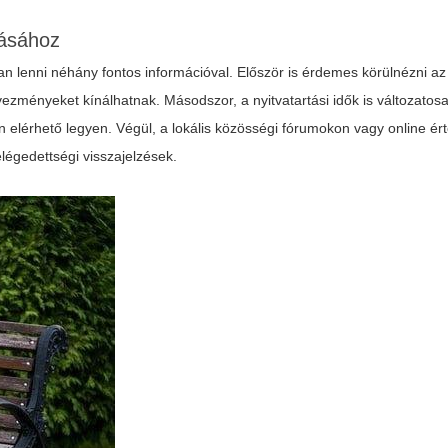
lásához
ban lenni néhány fontos információval. Először is érdemes körülnézni az
vezményeket kínálhatnak. Másodszor, a nyitvatartási idők is változatosa
en elérhető legyen. Végül, a lokális közösségi fórumokon vagy online é
elégedettségi visszajelzések.