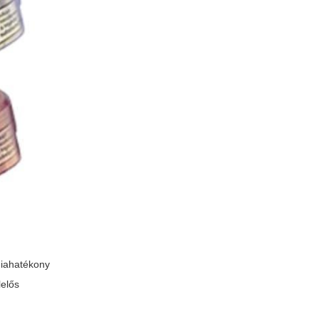
giahatékony
lelős