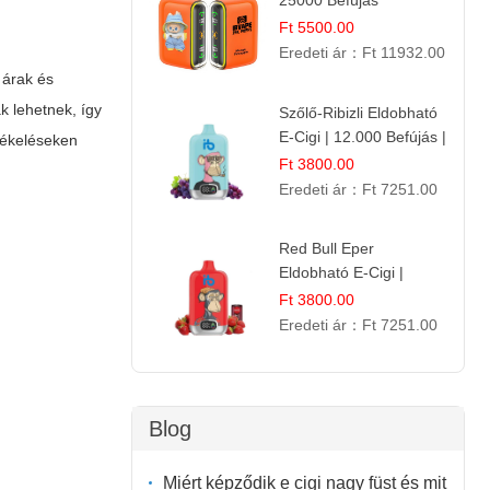
25000 Befújás
Eldobható E-ciga |
Ft 5500.00
Trópusi Gyümölcs
Eredeti ár：
Ft 11932.00
Élmény!
 árak és
k lehetnek, így
Szőlő-Ribizli Eldobható
E-Cigi | 12.000 Befújás |
rtékeléseken
Friss Gyümölcs Íz
Ft 3800.00
Eredeti ár：
Ft 7251.00
Red Bull Eper
Eldobható E-Cigi |
Energiaital Íz | Készülék
Ft 3800.00
Használat
Eredeti ár：
Ft 7251.00
Blog
Miért képződik e cigi nagy füst és mit