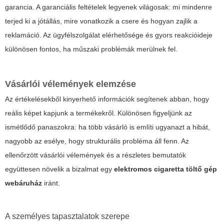
garancia. A garanciális feltételek legyenek világosak: mi mindenre
terjed ki a jótállás, mire vonatkozik a csere és hogyan zajlik a
reklamáció. Az ügyfélszolgálat elérhetősége és gyors reakcióideje
különösen fontos, ha műszaki problémák merülnek fel.
Vásárlói vélemények elemzése
Az értékelésekből kinyerhető információk segítenek abban, hogy
reális képet kapjunk a termékekről. Különösen figyeljünk az
ismétlődő panaszokra: ha több vásárló is említi ugyanazt a hibát,
nagyobb az esélye, hogy strukturális probléma áll fenn. Az
ellenőrzött vásárlói vélemények és a részletes bemutatók
együttesen növelik a bizalmat egy
elektromos cigaretta töltő gép
webáruház
iránt.
A személyes tapasztalatok szerepe