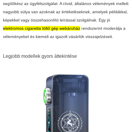
segítőkész az ügyfélszolgálat. A rövid, általános vélemények mellett
nagyobb súlya van azoknak az értékeléseknek, amelyek példákkal,
képekkel vagy összehasonlító leírással szolgálnak. Egy jó
elektromos cigaretta töltő gép webáruház
rendszerint moderálja a
véleményeket és kiemeli az igazolt vásárlók visszajelzéseit.
Legjobb modellek gyors áttekintése