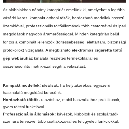
Az alábbiakban néhány kategóriát emelünk ki, amelyeket a legtöbb
vásárló keres: kompakt otthoni töltők, hordozható modellek hosszú
üzemidővel, professzionális töltőállomások több csatornával és ipari
megoldások nagyobb áramerősséggel. Minden kategórián belül
fontos a kombinált jellemzők (töltéssebesség, élettartam, biztonsági
protokollok) vizsgálata. A megbízható
elektromos cigaretta töltő
gép webáruház
kínálata részletes termékoldallal és
összehasonlító mátrix-szal segíti a választást.
Kompakt modellek:
ideálisak, ha helytakarékos, egyszerű
használatú megoldást keresünk.
Hordozható töltők:
utazáshoz, mobil használathoz praktikusak,
gyors töltési funkcióval.
Professzionális állomások:
kávézók, kisboltok és szolgáltatók
számára tervezve, több csatlakozóval és felügyeleti funkciókkal.