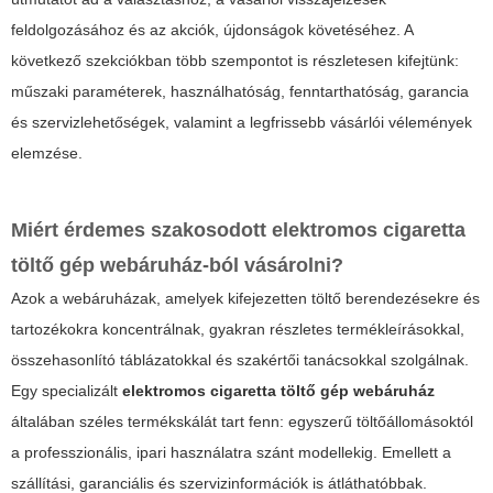
feldolgozásához és az akciók, újdonságok követéséhez. A
következő szekciókban több szempontot is részletesen kifejtünk:
műszaki paraméterek, használhatóság, fenntarthatóság, garancia
és szervizlehetőségek, valamint a legfrissebb vásárlói vélemények
elemzése.
Miért érdemes szakosodott
elektromos cigaretta
töltő gép webáruház
-ból vásárolni?
Azok a webáruházak, amelyek kifejezetten töltő berendezésekre és
tartozékokra koncentrálnak, gyakran részletes termékleírásokkal,
összehasonlító táblázatokkal és szakértői tanácsokkal szolgálnak.
Egy specializált
elektromos cigaretta töltő gép webáruház
általában széles termékskálát tart fenn: egyszerű töltőállomásoktól
a professzionális, ipari használatra szánt modellekig. Emellett a
szállítási, garanciális és szervizinformációk is átláthatóbbak.