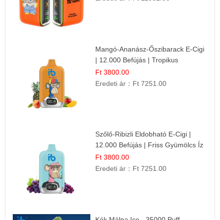
Mangó-Ananász-Őszibarack E-Cigi
| 12.000 Befújás | Tropikus
Gyümölcs Íz
Ft 3800.00
Eredeti ár：
Ft 7251.00
Szőlő-Ribizli Eldobható E-Cigi |
12.000 Befújás | Friss Gyümölcs Íz
Ft 3800.00
Eredeti ár：
Ft 7251.00
Kék Málna Ice - 35000 Puff