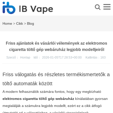
Home
>
Cikk
>
Blog
Friss ajánlatok és vásárlói vélemények az elektromos
cigaretta töltő gép webáruház legjobb modelljeiről
Szerző：
Honlap
Idő：
2026-01-05T17:28:53+00:00
Kattintás：
163
Friss válogatás és részletes termékismertetők a
töltő automaták között
A modern felhasználók számára fontos, hogy egy megbízható
elektromos cigaretta töltő gép webáruház
kínálatában gyorsan
megtalálják a számukra legjobb modellt, ezért ez a cikk átfogó
útmutatót ad a választáshoz, a vásárlói visszajelzések