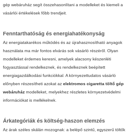
gép webáruház
segít összehasonlítani a modelleket és kiemeli a
vásárlói értékelések főbb trendjeit.
Fenntarthatóság és energiahatékonyság
Az energiatakarékos működés és az újrahasznosítható anyagok
használata ma már fontos elvárás sok vásárló részéről. Olyan
modelleket érdemes keresni, amelyek alacsony készenléti
fogyasztással rendelkeznek, és rendelkeznek beépített
energiagazdálkodási funkciókkal. A környezettudatos vásárló
előnyben részesítheti azokat az
elektromos cigaretta töltő gép
webáruház
modelleket, melyekhez részletes környezetvédelmi
információkat is mellékelnek.
Árkategóriák és költség-haszon elemzés
Az árak széles skálán mozognak: a belépő szintű, egyszerű töltők