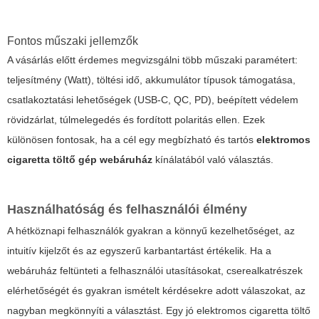
Fontos műszaki jellemzők
A vásárlás előtt érdemes megvizsgálni több műszaki paramétert:
teljesítmény (Watt), töltési idő, akkumulátor típusok támogatása,
csatlakoztatási lehetőségek (USB-C, QC, PD), beépített védelem
rövidzárlat, túlmelegedés és fordított polaritás ellen. Ezek
különösen fontosak, ha a cél egy megbízható és tartós
elektromos
cigaretta töltő gép webáruház
kínálatából való választás.
Használhatóság és felhasználói élmény
A hétköznapi felhasználók gyakran a könnyű kezelhetőséget, az
intuitív kijelzőt és az egyszerű karbantartást értékelik. Ha a
webáruház feltünteti a felhasználói utasításokat, cserealkatrészek
elérhetőségét és gyakran ismételt kérdésekre adott válaszokat, az
nagyban megkönnyíti a választást. Egy jó
elektromos cigaretta töltő