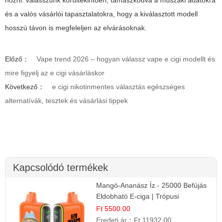
hozni: válasszunk körültekintően, támaszkodva a műszaki adatokra
és a valós vásárlói tapasztalatokra, hogy a kiválasztott modell
hosszú távon is megfeleljen az elvárásoknak.
Előző：
Vape trend 2026 – hogyan válassz vape e cigi modellt és
mire figyelj az e cigi vásárláskor
Következő：
e cigi nikotinmentes választás egészséges
alternatívák, tesztek és vásárlási tippek
Kapcsolódó termékek
Mangó-Ananász Íz - 25000 Befújás
Eldobható E-ciga | Trópusi
Gyümölcs Élmény!
Ft 5500.00
Eredeti ár：
Ft 11932.00