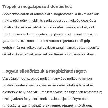
Tippek a megalapozott döntéshez
A választás során érdemes előre meghatározni a következőket:
havi töltési igény, mobilitás szükségessége, költségvetés és a
pótalkatrészek elérhetősége. Keressünk olyan eladókat, akik
részletes műszaki támogatást nyújtanak, és kínálnak hosszabb
garanciát. A szakosodott
elektromos cigaretta töltő gép
webáruház
termékoldalai gyakran tartalmaznak összehasonlító
cikkeket és videókat, amelyek segítenek a döntéshozatalban.
Hogyan ellenőrizzük a megbízhatóságot?
Vizsgáljuk meg az eladó múltját: hány éve működik, milyen
ügyfélértékelései vannak, van-e részletes jótállási feltétel és
elérhető-e helyi szerviz. Emellett olvassunk független teszteket is;
ezek gyakran fényt derítenek a valós teljesítményre és a
tartósságra. Egy átlátható
elektromos cigaretta töltő gép