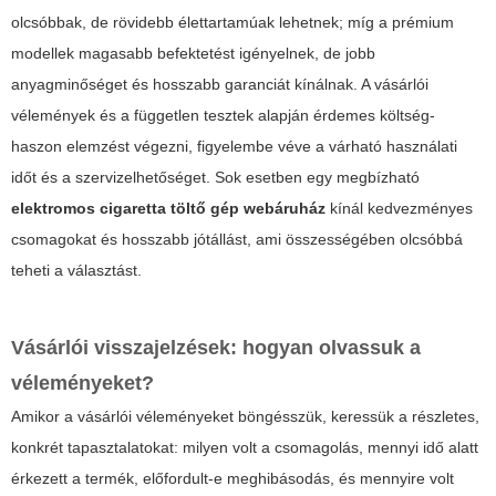
olcsóbbak, de rövidebb élettartamúak lehetnek; míg a prémium
modellek magasabb befektetést igényelnek, de jobb
anyagminőséget és hosszabb garanciát kínálnak. A vásárlói
vélemények és a független tesztek alapján érdemes költség-
haszon elemzést végezni, figyelembe véve a várható használati
időt és a szervizelhetőséget. Sok esetben egy megbízható
elektromos cigaretta töltő gép webáruház
kínál kedvezményes
csomagokat és hosszabb jótállást, ami összességében olcsóbbá
teheti a választást.
Vásárlói visszajelzések: hogyan olvassuk a
véleményeket?
Amikor a vásárlói véleményeket böngésszük, keressük a részletes,
konkrét tapasztalatokat: milyen volt a csomagolás, mennyi idő alatt
érkezett a termék, előfordult-e meghibásodás, és mennyire volt