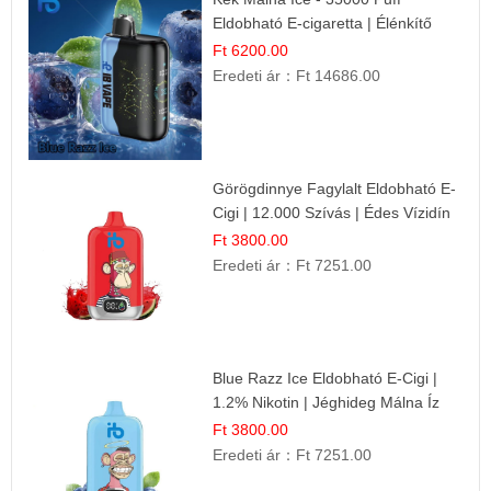
Eldobható E-cigaretta | Élénkítő
Gyümölcsös Frissesség!
Ft 6200.00
Eredeti ár：
Ft 14686.00
Görögdinnye Fagylalt Eldobható E-
Cigi | 12.000 Szívás | Édes Vízidín
Íz
Ft 3800.00
Eredeti ár：
Ft 7251.00
Blue Razz Ice Eldobható E-Cigi |
1.2% Nikotin | Jéghideg Málna Íz
Ft 3800.00
Eredeti ár：
Ft 7251.00