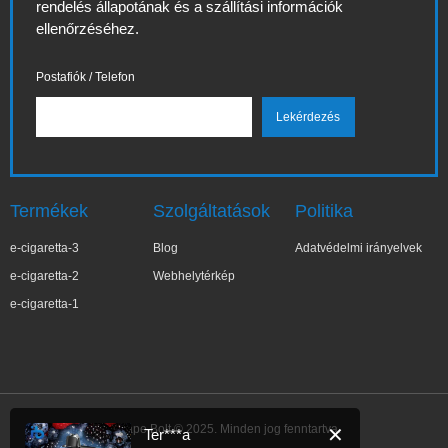
rendelés állapotának és a szállítási információk
ellenőrzéséhez.
Postafiók / Telefon
Termékek
Szolgáltatások
Politika
e-cigaretta-3
Blog
Adatvédelmi irányelvek
e-cigaretta-2
Webhelytérkép
e-cigaretta-1
IBVape Bolt © 2025. Minden jog fenntartva.
✕
Ter***a