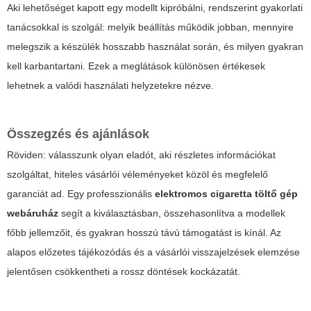
Aki lehetőséget kapott egy modellt kipróbálni, rendszerint gyakorlati
tanácsokkal is szolgál: melyik beállítás működik jobban, mennyire
melegszik a készülék hosszabb használat során, és milyen gyakran
kell karbantartani. Ezek a meglátások különösen értékesek
lehetnek a valódi használati helyzetekre nézve.
Összegzés és ajánlások
Röviden: válasszunk olyan eladót, aki részletes információkat
szolgáltat, hiteles vásárlói véleményeket közöl és megfelelő
garanciát ad. Egy professzionális
elektromos cigaretta töltő gép
webáruház
segít a kiválasztásban, összehasonlítva a modellek
főbb jellemzőit, és gyakran hosszú távú támogatást is kínál. Az
alapos előzetes tájékozódás és a vásárlói visszajelzések elemzése
jelentősen csökkentheti a rossz döntések kockázatát.