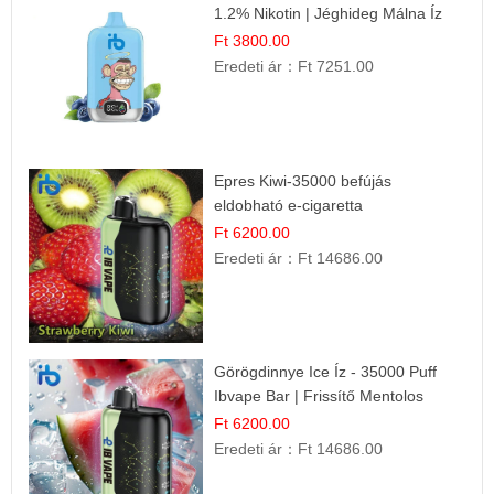
1.2% Nikotin | Jéghideg Málna Íz
Ft 3800.00
Eredeti ár：
Ft 7251.00
Epres Kiwi-35000 befújás
eldobható e-cigaretta
Ft 6200.00
Eredeti ár：
Ft 14686.00
Görögdinnye Ice Íz - 35000 Puff
Ibvape Bar | Frissítő Mentolos
Élmény!
Ft 6200.00
Eredeti ár：
Ft 14686.00