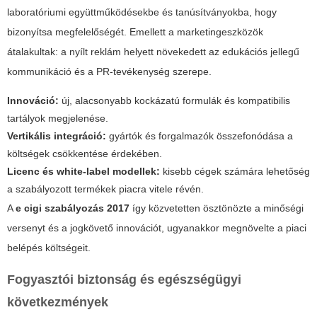
laboratóriumi együttműködésekbe és tanúsítványokba, hogy
bizonyítsa megfelelőségét. Emellett a marketingeszközök
átalakultak: a nyílt reklám helyett növekedett az edukációs jellegű
kommunikáció és a PR-tevékenység szerepe.
Innováció:
új, alacsonyabb kockázatú formulák és kompatibilis
tartályok megjelenése.
Vertikális integráció:
gyártók és forgalmazók összefonódása a
költségek csökkentése érdekében.
Licenc és white-label modellek:
kisebb cégek számára lehetőség
a szabályozott termékek piacra vitele révén.
A
e cigi szabályozás 2017
így közvetetten ösztönözte a minőségi
versenyt és a jogkövető innovációt, ugyanakkor megnövelte a piaci
belépés költségeit.
Fogyasztói biztonság és egészségügyi
következmények