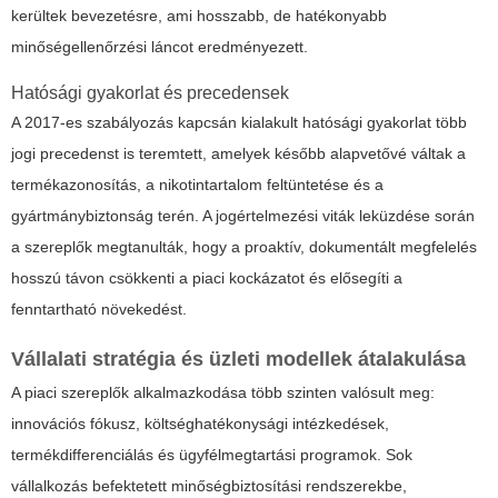
kerültek bevezetésre, ami hosszabb, de hatékonyabb
minőségellenőrzési láncot eredményezett.
Hatósági gyakorlat és precedensek
A 2017-es szabályozás kapcsán kialakult hatósági gyakorlat több
jogi precedenst is teremtett, amelyek később alapvetővé váltak a
termékazonosítás, a nikotintartalom feltüntetése és a
gyártmánybiztonság terén. A jogértelmezési viták leküzdése során
a szereplők megtanulták, hogy a proaktív, dokumentált megfelelés
hosszú távon csökkenti a piaci kockázatot és elősegíti a
fenntartható növekedést.
Vállalati stratégia és üzleti modellek átalakulása
A piaci szereplők alkalmazkodása több szinten valósult meg:
innovációs fókusz, költséghatékonysági intézkedések,
termékdifferenciálás és ügyfélmegtartási programok. Sok
vállalkozás befektetett minőségbiztosítási rendszerekbe,