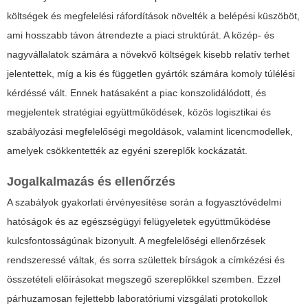
költségek és megfelelési ráfordítások növelték a belépési küszöböt,
ami hosszabb távon átrendezte a piaci struktúrát. A közép- és
nagyvállalatok számára a növekvő költségek kisebb relatív terhet
jelentettek, míg a kis és független gyártók számára komoly túlélési
kérdéssé vált. Ennek hatásaként a piac konszolidálódott, és
megjelentek stratégiai együttműködések, közös logisztikai és
szabályozási megfelelőségi megoldások, valamint licencmodellek,
amelyek csökkentették az egyéni szereplők kockázatát.
Jogalkalmazás és ellenőrzés
A szabályok gyakorlati érvényesítése során a fogyasztóvédelmi
hatóságok és az egészségügyi felügyeletek együttműködése
kulcsfontosságúnak bizonyult. A megfelelőségi ellenőrzések
rendszeressé váltak, és sorra születtek bírságok a címkézési és
összetételi előírásokat megszegő szereplőkkel szemben. Ezzel
párhuzamosan fejlettebb laboratóriumi vizsgálati protokollok