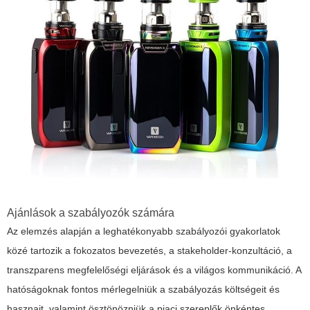
Ajánlások a szabályozók számára
Az elemzés alapján a leghatékonyabb szabályozói gyakorlatok
közé tartozik a fokozatos bevezetés, a stakeholder-konzultáció, a
transzparens megfelelőségi eljárások és a világos kommunikáció. A
hatóságoknak fontos mérlegelniük a szabályozás költségeit és
hasznait, valamint ösztönözniük a piaci szereplők önkéntes