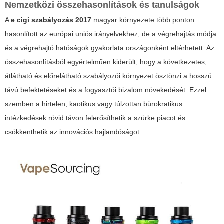
Nemzetközi összehasonlítások és tanulságok
A
e cigi szabályozás 2017
magyar környezete több ponton
hasonlított az európai uniós irányelvekhez, de a végrehajtás módja
és a végrehajtó hatóságok gyakorlata országonként eltérhetett. Az
összehasonlításból egyértelműen kiderült, hogy a következetes,
átlátható és előrelátható szabályozói környezet ösztönzi a hosszú
távú befektetéseket és a fogyasztói bizalom növekedését. Ezzel
szemben a hirtelen, kaotikus vagy túlzottan bürokratikus
intézkedések rövid távon felerősíthetik a szürke piacot és
csökkenthetik az innovációs hajlandóságot.