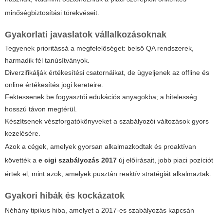
minőségbiztosítási törekvéseit.
Gyakorlati javaslatok vállalkozásoknak
Tegyenek prioritássá a megfelelőséget: belső QA rendszerek,
harmadik fél tanúsítványok.
Diverzifikálják értékesítési csatornáikat, de ügyeljenek az offline és
online értékesítés jogi kereteire.
Fektessenek be fogyasztói edukációs anyagokba; a hitelesség
hosszú távon megtérül.
Készítsenek vészforgatókönyveket a szabályozói változások gyors
kezelésére.
Azok a cégek, amelyek gyorsan alkalmazkodtak és proaktívan
követték a
e cigi szabályozás 2017
új előírásait, jobb piaci pozíciót
értek el, mint azok, amelyek pusztán reaktív stratégiát alkalmaztak.
Gyakori hibák és kockázatok
Néhány tipikus hiba, amelyet a 2017-es szabályozás kapcsán