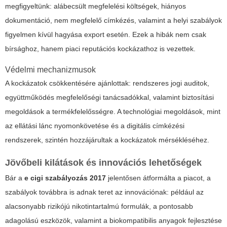
megfigyeltünk: alábecsült megfelelési költségek, hiányos
dokumentáció, nem megfelelő címkézés, valamint a helyi szabályok
figyelmen kívül hagyása export esetén. Ezek a hibák nem csak
bírsághoz, hanem piaci reputációs kockázathoz is vezettek.
Védelmi mechanizmusok
A kockázatok csökkentésére ajánlottak: rendszeres jogi auditok,
együttműködés megfelelőségi tanácsadókkal, valamint biztosítási
megoldások a termékfelelősségre. A technológiai megoldások, mint
az ellátási lánc nyomonkövetése és a digitális címkézési
rendszerek, szintén hozzájárultak a kockázatok mérsékléséhez.
Jövőbeli kilátások és innovációs lehetőségek
Bár a
e cigi szabályozás 2017
jelentősen átformálta a piacot, a
szabályok továbbra is adnak teret az innovációnak: például az
alacsonyabb rizikójú nikotintartalmú formulák, a pontosabb
adagolású eszközök, valamint a biokompatibilis anyagok fejlesztése