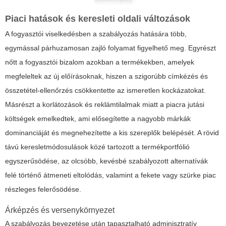
Piaci hatások és keresleti oldali változások
A fogyasztói viselkedésben a szabályozás hatására több,
egymással párhuzamosan zajló folyamat figyelhető meg. Egyrészt
nőtt a fogyasztói bizalom azokban a termékekben, amelyek
megfeleltek az új előírásoknak, hiszen a szigorúbb címkézés és
összetétel-ellenőrzés csökkentette az ismeretlen kockázatokat.
Másrészt a korlátozások és reklámtilalmak miatt a piacra jutási
költségek emelkedtek, ami elősegítette a nagyobb márkák
dominanciáját és megnehezítette a kis szereplők belépését. A rövid
távú keresletmódosulások közé tartozott a termékportfólió
egyszerűsödése, az olcsóbb, kevésbé szabályozott alternatívák
felé történő átmeneti eltolódás, valamint a fekete vagy szürke piac
részleges felerősödése.
Árképzés és versenykörnyezet
A szabályozás bevezetése után tapasztalható adminisztratív