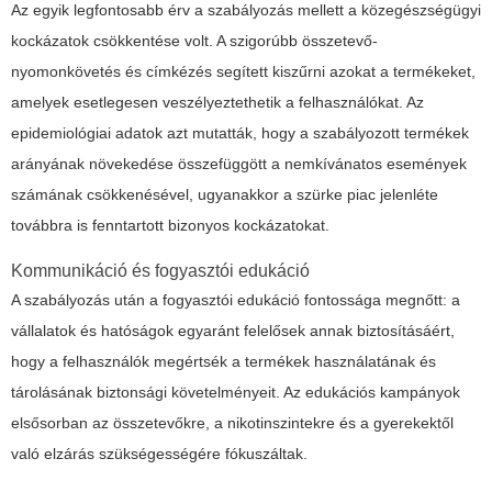
Az egyik legfontosabb érv a szabályozás mellett a közegészségügyi
kockázatok csökkentése volt. A szigorúbb összetevő-
nyomonkövetés és címkézés segített kiszűrni azokat a termékeket,
amelyek esetlegesen veszélyeztethetik a felhasználókat. Az
epidemiológiai adatok azt mutatták, hogy a szabályozott termékek
arányának növekedése összefüggött a nemkívánatos események
számának csökkenésével, ugyanakkor a szürke piac jelenléte
továbbra is fenntartott bizonyos kockázatokat.
Kommunikáció és fogyasztói edukáció
A szabályozás után a fogyasztói edukáció fontossága megnőtt: a
vállalatok és hatóságok egyaránt felelősek annak biztosításáért,
hogy a felhasználók megértsék a termékek használatának és
tárolásának biztonsági követelményeit. Az edukációs kampányok
elsősorban az összetevőkre, a nikotinszintekre és a gyerekektől
való elzárás szükségességére fókuszáltak.