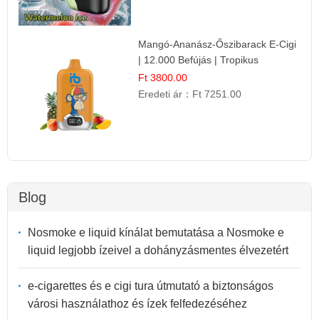
Mangó-Ananász-Őszibarack E-Cigi
| 12.000 Befújás | Tropikus
Gyümölcs Íz
Ft 3800.00
Eredeti ár：
Ft 7251.00
Blog
Nosmoke e liquid kínálat bemutatása a Nosmoke e
liquid legjobb ízeivel a dohányzásmentes élvezetért
e-cigarettes és e cigi tura útmutató a biztonságos
városi használathoz és ízek felfedezéséhez