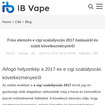
Home
>
Cikk
>
Blog
Friss elemzés e cigi szabályozás 2017 hatásairól és
üzleti következményeiről
Szerző：
Honlap
Idő：
2025-11-13T17:26:15+00:00
Kattintás：
290
Átfogó helyzetkép a 2017-es e cigi szabályozás
következményeiről
Az utóbbi években a
e cigi szabályozás 2017
körüli jogi és
gazdasági viták alapjaiban változtatták meg a hazai és nemzetközi
piacok működésének feltételeit. A következő elemzés célja, hogy
részletesen bemutassa, milyen közvetlen és közvetett hatásai