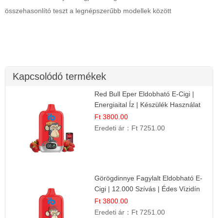
összehasonlító teszt a legnépszerűbb modellek között
Kapcsolódó termékek
Red Bull Eper Eldobható E-Cigi |
Energiaital Íz | Készülék Használat
Ft 3800.00
Eredeti ár：
Ft 7251.00
Görögdinnye Fagylalt Eldobható E-
Cigi | 12.000 Szívás | Édes Vízidín
Íz
Ft 3800.00
Eredeti ár：
Ft 7251.00