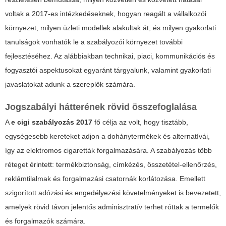
voltak a 2017-es intézkedéseknek, hogyan reagált a vállalkozói
környezet, milyen üzleti modellek alakultak át, és milyen gyakorlati
tanulságok vonhatók le a szabályozói környezet további
fejlesztéséhez. Az alábbiakban technikai, piaci, kommunikációs és
fogyasztói aspektusokat egyaránt tárgyalunk, valamint gyakorlati
javaslatokat adunk a szereplők számára.
Jogszabályi hátterének rövid összefoglalása
A
e cigi szabályozás 2017
fő célja az volt, hogy tisztább,
egységesebb kereteket adjon a dohánytermékek és alternatívái,
így az elektromos cigaretták forgalmazására. A szabályozás több
réteget érintett: termékbiztonság, címkézés, összetétel-ellenőrzés,
reklámtilalmak és forgalmazási csatornák korlátozása. Emellett
szigorított adózási és engedélyezési követelményeket is bevezetett,
amelyek rövid távon jelentős adminisztratív terhet róttak a termelők
és forgalmazók számára.