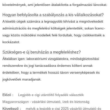
követelmények, ami jelentősen átalakította a forgalmazási láncokat.
Hogyan befolyásolta a szabályozás a kis vállalkozásokat?
A kisebb cégek számára a legnagyobb kihívást a megnövekedett
adminisztrációs és megfelelési költségek jelentették; sokan licenc-
vagy közös működési modellek felé fordultak, hogy csökkentsék a
kockázatot.
Szükséges-e új beruházás a megfeleléshez?
Általában igen: laboratóriumi vizsgálatokra, minőségbiztosítási
rendszerekre és jogi tanácsadásra érdemes költeni annak
érdekében, hogy a termékek hosszú távon versenyképesek és
jogkövetőek maradjanak.
Előző：
Legjobb e cigi utántöltő folyadék választék
Magyarországon - vásárlási útmutató, ízek és biztonság
Következő：
melyik a legjobb e cigi 2025 vásárlói útmutató és