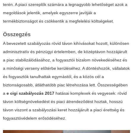
terén. A piaci szereplők számára a legnagyobb lehetőséget azok a
megoldások jelentik, amelyek egyszerre javítják a
termékbiztonságot és csökkentik a megfelelési költségeket.
Összegzés
A bevezetett szabályozás rövid távon kihívásokat hozott, különösen
adminisztratív és pénzügyi értelemben, de középtávon hozzájárult
a piac stabilizálódásához, a fogyasztói bizalom növekedéséhez és
a minőségi verseny előtérbe kerüléséhez. A döntéshozók, vállalatok
és fogyasztók tanulhattak egymástól, és a közös cél a
biztonságosabb, átláthatóbb piac létrehozása lett. Összességében
a
e cigi szabályozás 2017
hatásai komplexek és vegyesek: rövid
távon költségnövekedést és piaci átrendeződést hoztak, hosszú
távon viszont a szabályozási keret hozzájárult a piaci érettség és
fogyasztóvédelem erősödéséhez.