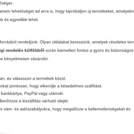
őséget.
anem lehetőséget ad arra is, hogy kipróbáljon új termékeket, amelyek
b és egyedibb lehet.
rásból rendeljünk. Olyan oldalakat keressünk, amelyek részletes ter
igi rendelés külföldről
során kiemelten fontos a gyors és biztonságos 
tne kényelmesen vásárolni.
n, és válasszon a termékek közül.
okat pontosan, hogy elkerülje a késedelmes szállítást.
 bankkártya, PayPal vagy utánvét.
llenőrizze a kiszállítás várható idejét.
lis vám- és adószabályokra, hogy megelőzze a kellemetlenségeket és