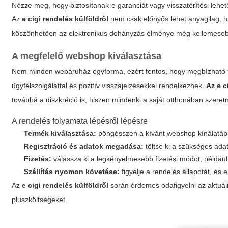
Nézze meg, hogy biztosítanak-e garanciát vagy visszatérítési lehet
Az
e cigi rendelés külföldről
nem csak előnyős lehet anyagilag, h
köszönhetően az elektronikus dohányzás élménye még kellemeseb
A megfelelő webshop kiválasztása
Nem minden webáruház egyforma, ezért fontos, hogy megbízható for
ügyfélszolgálattal és pozitív visszajelzésekkel rendelkeznek.
Az e c
továbbá a diszkréció is, hiszen mindenki a saját otthonában szere
A rendelés folyamata lépésről lépésre
Termék kiválasztása:
böngésszen a kívánt webshop kínálatába
Regisztráció és adatok megadása:
töltse ki a szükséges adat
Fizetés:
válassza ki a legkényelmesebb fizetési módot, például
Szállítás nyomon követése:
figyelje a rendelés állapotát, és e
Az
e cigi rendelés külföldről
során érdemes odafigyelni az aktuá
pluszköltségeket.