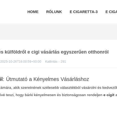
HOME
RÓLUNK
E CIGARETTA-3
E CIG
s külföldről e cigi vásárlás egyszerűen otthonról
2025-10-26T16:00:59+00:00
Kattintás：
291
ől
: Útmutató a Kényelmes Vásárláshoz
mára, akik szeretnének szélesebb választékból vásárolni és kedvező
etővé teszi, hogy bárki kényelmesen és biztonságosan rendeljen
e cigit
a