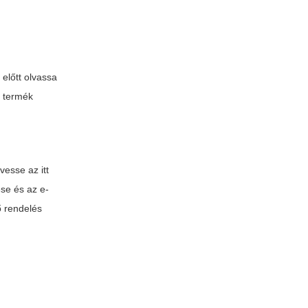
 előtt olvassa
a termék
vesse az itt
ése és az e-
ő rendelés