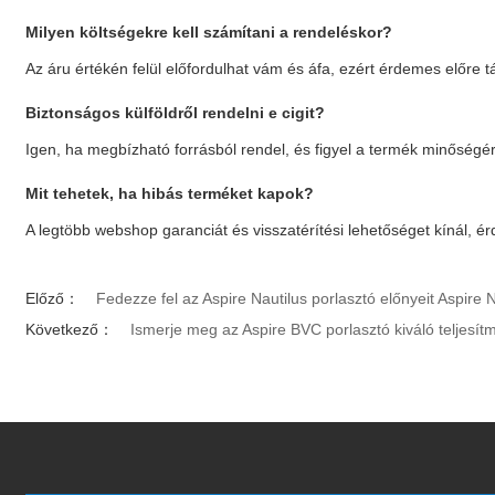
Milyen költségekre kell számítani a rendeléskor?
Az áru értékén felül előfordulhat vám és áfa, ezért érdemes előre t
Biztonságos külföldről rendelni
e cigit
?
Igen, ha megbízható forrásból rendel, és figyel a termék minőségére 
Mit tehetek, ha hibás terméket kapok?
A legtöbb webshop garanciát és visszatérítési lehetőséget kínál, ér
Előző：
Fedezze fel az Aspire Nautilus porlasztó előnyeit Aspire 
Következő：
Ismerje meg az Aspire BVC porlasztó kiváló teljesít