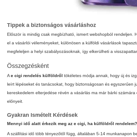
Tippek a biztonságos vásárláshoz
Először is mindig csak megbízható, ismert webshopból rendeljen. Ha
el a vásárlói véleményeket, különösen a külföldi vásárlások tapaszt
megfeleljen a helyi szabályozásoknak, így elkerülheti a visszapat
Összegzésként
A
e cigi rendelés külföldről
tökéletes módja annak, hogy új és izg
leírt lépéseket és tanácsokat, hogy biztonságosan és egyszerűen j
kereskedelem elterjedése révén a vásárlás ma már bárki számára elé
előnyeit.
Gyakran Ismételt Kérdések
Mennyi idő alatt érkezik meg az
e cigi
, ha külföldről rendelem
A szállítási idő több tényezőtől függ, általában 5-14 munkanapon 