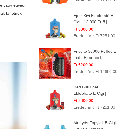
Eredeti ár：
Ft 11932.00
re vagy egyedi
Élmény!
bak lehetnek
Eper-Kivi Eldobható E-
Cigi | 12.000 Puff |
Édes-Gyümölcs Íz
Ft 3800.00
Eredeti ár：
Ft 7251.00
Frissítő 35000 Puffos E-
füst - Eper Ice íz
Ft 6200.00
Eredeti ár：
Ft 14686.00
Red Bull Eper
Eldobható E-Cigi |
Energiaital Íz | Készülék
Ft 3800.00
Használat
Eredeti ár：
Ft 7251.00
Áfonyás Fagylalt E-Cigi