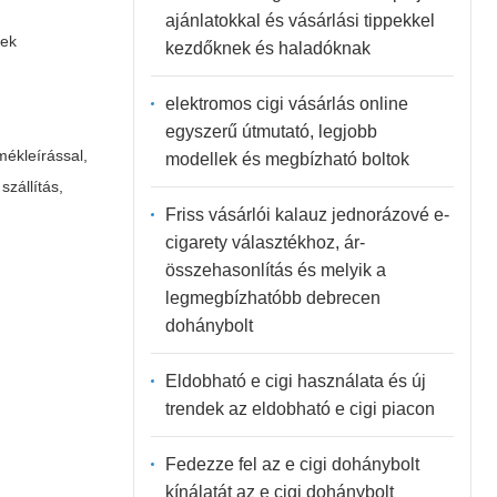
ajánlatokkal és vásárlási tippekkel
nek
kezdőknek és haladóknak
elektromos cigi vásárlás online
egyszerű útmutató, legjobb
mékleírással,
modellek és megbízható boltok
szállítás,
Friss vásárlói kalauz jednorázové e-
cigarety választékhoz, ár-
összehasonlítás és melyik a
legmegbízhatóbb debrecen
dohánybolt
Eldobható e cigi használata és új
trendek az eldobható e cigi piacon
Fedezze fel az e cigi dohánybolt
kínálatát az e cigi dohánybolt