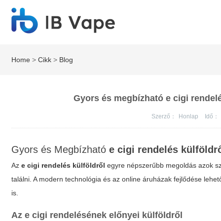
Home
>
Cikk
>
Blog
Gyors és megbízható e cigi rendelé
Szerző：
Honlap
Idő：
Gyors és Megbízható
e cigi rendelés külföldr
Az
e cigi rendelés külföldről
egyre népszerűbb megoldás azok szá
találni. A modern technológia és az online áruházak fejlődése leh
is.
Az
e cigi
rendelésének előnyei külföldről