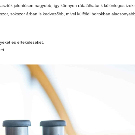
álaszték jelentősen nagyobb, így könnyen rátalálhatunk különleges ízek
or, sokszor árban is kedvezőbb, mivel külföldi boltokban alacsonyab
eket és értékeléseket.
et.