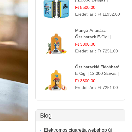
| 25.000 Befújás |
Eldobható E-Cigaretta
Ft 5500.00
Eredeti ár：
Ft 11932.00
Mangó-Ananász-
Őszibarack E-Cigi |
12.000 Befújás |
Ft 3800.00
Tropikus Gyümölcs Íz
Eredeti ár：
Ft 7251.00
Őszibaracklé Eldobható
E-Cigi | 12.000 Szívás |
Frissítő Barack Íz
Ft 3800.00
Eredeti ár：
Ft 7251.00
Blog
Elektromos cigaretta webshop új