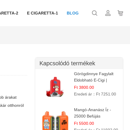
ARETTA-2
E CIGARETTA-1
BLOG
Kapcsolódó termékek
Görögdinnye Fagylalt
Eldobható E-Cigi |
12.000 Szívás | Édes
Ft 3800.00
Vízidín Íz
Eredeti ár：
Ft 7251.00
bb árakat
kár otthonról
Mangó-Ananász Íz -
25000 Befújás
Eldobható E-ciga |
Ft 5500.00
Trópusi Gyümölcs