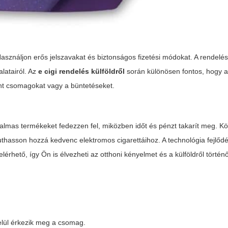
sználjon erős jelszavakat és biztonságos fizetési módokat. A rendelés
alatairól. Az
e cigi rendelés külföldről
során különösen fontos, hogy 
tant csomagokat vagy a büntetéseket.
almas termékeket fedezzen fel, miközben időt és pénzt takarít meg. Kö
uthasson hozzá kedvenc elektromos cigarettáihoz. A technológia fejlőd
rhető, így Ön is élvezheti az otthoni kényelmet és a külföldről történ
?
belül érkezik meg a csomag.