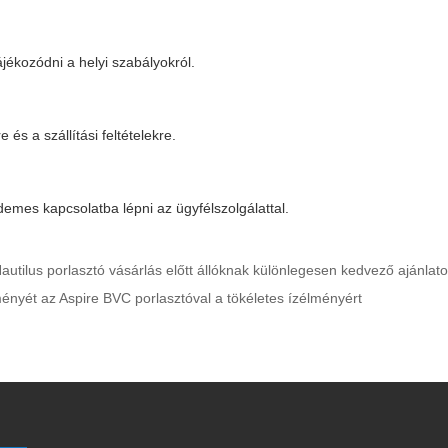
ájékozódni a helyi szabályokról.
és a szállítási feltételekre.
demes kapcsolatba lépni az ügyfélszolgálattal.
Nautilus porlasztó vásárlás előtt állóknak különlegesen kedvező ajánlat
ményét az Aspire BVC porlasztóval a tökéletes ízélményért