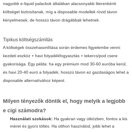
nagyobb e-liquid palackok általában alacsonyabb literenkénti
költséget biztosítanak, míg a disposable modellek rövid távon
kényelmesek, de hosszú távon drágábbak lehetnek.
Tipikus költségszámítás
A költségek összehasonlítása során érdemes figyelembe venni:
kezdeti eszköz + havi folyadékfogyasztás + tekercs/pod csere
gyakorisága. Egy példa: ha egy prémium mod 30-60 euróba kerül,
és havi 20-40 euró a folyadék, hosszú távon ez gazdaságos lehet a
disposable alternatívához képest.
Milyen tényezők döntik el, hogy
melyik a legjobb
e cigi
számodra?
Használati szokások:
Ha gyakran vagy útközben, fontos a kis
méret és gyors töltés. Ha otthon használod, jobb lehet a