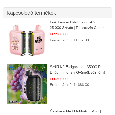
Kapcsolódó termékek
Pink Lemon Eldobható E-Cigi |
25.000 Szívás | Rózsaszín Citrom
Íz
Ft 5500.00
Eredeti ár：
Ft 11932.00
Szőlő Ízű E-cigaretta - 35000 Puff
E-füst | Intenzív Gyümölcsélmény!
Ft 6200.00
Eredeti ár：
Ft 14686.00
Őszibaracklé Eldobható E-Cigi |