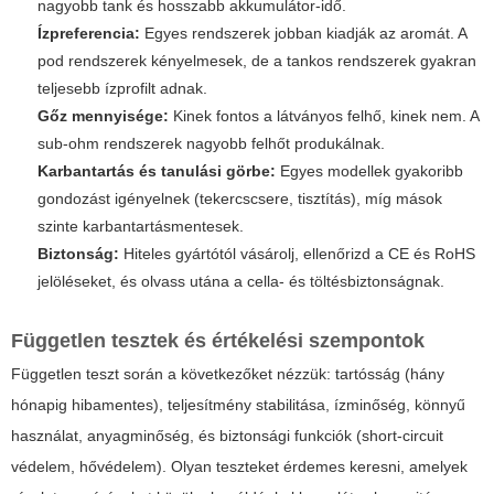
nagyobb tank és hosszabb akkumulátor-idő.
Ízpreferencia:
Egyes rendszerek jobban kiadják az aromát. A
pod rendszerek kényelmesek, de a tankos rendszerek gyakran
teljesebb ízprofilt adnak.
Gőz mennyisége:
Kinek fontos a látványos felhő, kinek nem. A
sub-ohm rendszerek nagyobb felhőt produkálnak.
Karbantartás és tanulási görbe:
Egyes modellek gyakoribb
gondozást igényelnek (tekercscsere, tisztítás), míg mások
szinte karbantartásmentesek.
Biztonság:
Hiteles gyártótól vásárolj, ellenőrizd a CE és RoHS
jelöléseket, és olvass utána a cella- és töltésbiztonságnak.
Független tesztek és értékelési szempontok
Független teszt során a következőket nézzük: tartósság (hány
hónapig hibamentes), teljesítmény stabilitása, ízminőség, könnyű
használat, anyagminőség, és biztonsági funkciók (short-circuit
védelem, hővédelem). Olyan teszteket érdemes keresni, amelyek