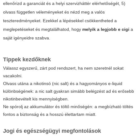
ellenőrizd a garanciát és a helyi szervizháttér elérhetőségét, 5)
olvass független véleményeket és nézd meg a valós
teszteredményeket. Ezekkel a lépésekkel csökkentheted a
meglepetéseket és megtalálhatod, hogy
melyik a legjobb e cigi
a
saját igényeidre szabva.
Tippek kezdőknek
Válassz egyszerű, zárt pod rendszert, ha nem szeretnél sokat
vacakolni.
Olvass utána a nikotinsó (nic salt) és a hagyományos e-liquid
különbségének: a nic salt gyakran simább belégzést ad és erősebb
nikotinbevételt kis mennyiségben.
Ne spórolj az akkumulátor és töltő minőségén: a megbízható töltés
fontos a biztonság és a hosszú élettartam miatt.
Jogi és egészségügyi megfontolások