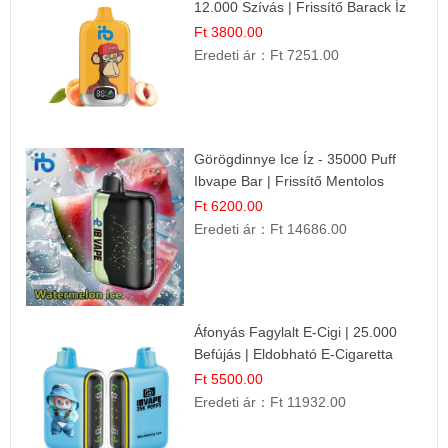
12.000 Szívás | Frissítő Barack Íz
Ft 3800.00
Eredeti ár：
Ft 7251.00
Görögdinnye Ice Íz - 35000 Puff
Ibvape Bar | Frissítő Mentolos
Élmény!
Ft 6200.00
Eredeti ár：
Ft 14686.00
Áfonyás Fagylalt E-Cigi | 25.000
Befújás | Eldobható E-Cigaretta
Ft 5500.00
Eredeti ár：
Ft 11932.00