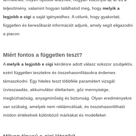
teljesítmény, valamint hogyan találhatod meg, hogy
melyik a
legjobb e cigi
a saját igényeidhez. A célunk, hogy gyakorlati,
független és keresőbarát információt adjunk, amely segít eligazodni
a piacon.
Miért fontos a független teszt?
A
melyik a legjobb e cigi
kérdésre adott válasz sokszor szubjektív,
ezért független tesztekre és összehasonlításokra érdemes
támaszkodni. Egy hiteles teszt többféle paramétert vizsgál:
ízvisszaadás, akkumulátor élettartam, gőz mennyisége,
megbízhatóság, anyagminőség és biztonság. Olyan eredményekre
van szükség, amelyek nem reklámcélúak, és összehasonlítható
módon értékelnek különböző márkákat és modelleket.