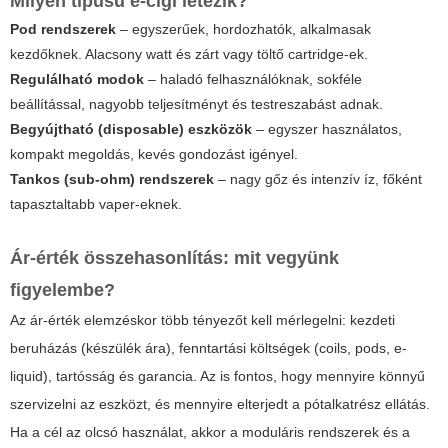
Milyen típusú e-cigi létezik?
Pod rendszerek
– egyszerűek, hordozhatók, alkalmasak
kezdőknek. Alacsony watt és zárt vagy töltő cartridge-ek.
Regulálható modok
– haladó felhasználóknak, sokféle
beállítással, nagyobb teljesítményt és testreszabást adnak.
Begyújtható (disposable) eszközök
– egyszer használatos,
kompakt megoldás, kevés gondozást igényel.
Tankos (sub-ohm) rendszerek
– nagy gőz és intenzív íz, főként
tapasztaltabb vaper-eknek.
Ár-érték összehasonlítás: mit vegyünk
figyelembe?
Az ár-érték elemzéskor több tényezőt kell mérlegelni: kezdeti
beruházás (készülék ára), fenntartási költségek (coils, pods, e-
liquid), tartósság és garancia. Az is fontos, hogy mennyire könnyű
szervizelni az eszközt, és mennyire elterjedt a pótalkatrész ellátás.
Ha a cél az olcsó használat, akkor a moduláris rendszerek és a