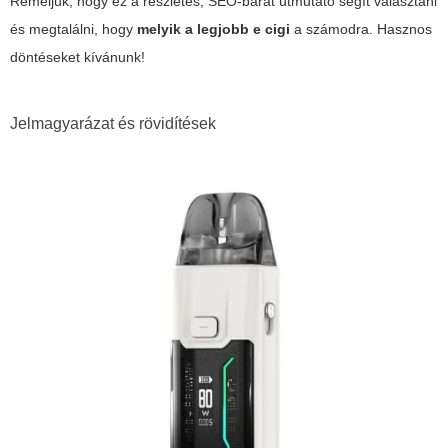
Reméljük, hogy ez a részletes, SEO-barát útmutató segít választani
és megtalálni, hogy
melyik a legjobb e cigi
a számodra. Hasznos
döntéseket kívánunk!
Jelmagyarázat és rövidítések