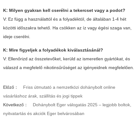
K: Milyen gyakran kell cserélni a tekercset vagy a podot?
V:
Ez függ a használattól és a folyadéktól, de általában 1-4 hét
közötti időszakra tehető. Ha csökken az íz vagy égési szaga van,
ideje cserélni.
K: Mire figyeljek a folyadékok kiválasztásánál?
V:
Ellenőrizd az összetevőket, kerüld az ismeretlen gyártókat, és
válaszd a megfelelő nikotinsűrűséget az igényeidnek megfelelően.
Előző：
Friss útmutató a nemzetközi dohánybolt online
vásárláshoz árak, szállítás és jogi tippek
Következő：
Dohánybolt Eger válogatás 2025 – legjobb boltok,
nyitvatartás és akciók Eger belvárosában