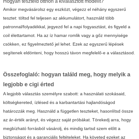
Hogyan teszteld otthon a kiválasztott modellt?
Amikor megvásárolsz egy eszközt, végezz el néhány egyszerű
tesztet: töltsd fel teljesen az akkumulátort, használd több
patronnal/folyadékkal, jegyezd fel a napi fogyasztást, és figyeld a
coil élettartamot. Ha az íz hamar romlik vagy a gőz mennyisége
csökken, ez figyelmeztető jel lehet. Ezek az egyszerű lépések
segítenek eldönteni, hogy hosszú távon megfelelő-e a választásod.
Összefoglaló: hogyan találd meg, hogy
melyik a
legjobb e cigi
érted
A legjobb választás személyre szabott: a használati szokásaid,
költségkereted, ízlésed és a karbantartási hajlandóságod
határozzák meg. Használd a független teszteket, hasonlítsd össze
az ár-érték arányt, és végezz saját próbákat. Törekedj arra, hogy
megbízható forrásból vásárolj, és mindig tartsd szem előtt a
biztonságot és a garanciális feltételeket. Ha követed ezeket az