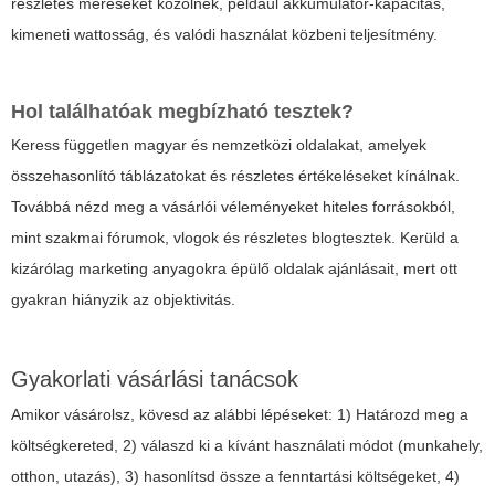
részletes méréseket közölnek, például akkumulátor-kapacitás,
kimeneti wattosság, és valódi használat közbeni teljesítmény.
Hol találhatóak megbízható tesztek?
Keress független magyar és nemzetközi oldalakat, amelyek
összehasonlító táblázatokat és részletes értékeléseket kínálnak.
Továbbá nézd meg a vásárlói véleményeket hiteles forrásokból,
mint szakmai fórumok, vlogok és részletes blogtesztek. Kerüld a
kizárólag marketing anyagokra épülő oldalak ajánlásait, mert ott
gyakran hiányzik az objektivitás.
Gyakorlati vásárlási tanácsok
Amikor vásárolsz, kövesd az alábbi lépéseket: 1) Határozd meg a
költségkereted, 2) válaszd ki a kívánt használati módot (munkahely,
otthon, utazás), 3) hasonlítsd össze a fenntartási költségeket, 4)