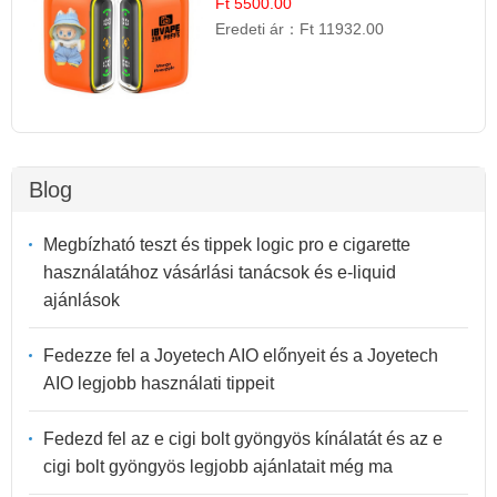
Gyümölcs Élmény!
Ft 5500.00
Eredeti ár：
Ft 11932.00
Blog
Megbízható teszt és tippek logic pro e cigarette
használatához vásárlási tanácsok és e-liquid
ajánlások
Fedezze fel a Joyetech AIO előnyeit és a Joyetech
AIO legjobb használati tippeit
Fedezd fel az e cigi bolt gyöngyös kínálatát és az e
cigi bolt gyöngyös legjobb ajánlatait még ma