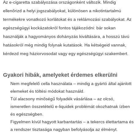
Az e-cigaretta szabályozása országonként változik. Mindig
ellenőrizd a helyi jogszabályokat, különösen a nikotintartalmú
termékekre vonatkozó korlátokat és a reklámozási szabályokat. Az
egészségügyi kockázatokról fontos tájékozódni: bár sokan
használják a hagyományos dohányzás kiváltására, a hosszú távú
hatásokról még mindig folynak kutatások. Ha kétségeid vannak,
kérdezd meg háziorvosodat vagy egy egészségügyi szakembert.
Gyakori hibák, amelyeket érdemes elkerülni
Nem megfelelő cella használata – mindig a gyártó által ajánlott
elemeket és töltési módokat használd.
Túl alacsony minőségű folyadék vásárlása – az olcsó,
ismeretlen összetételű e-liquidek problémát okozhatnak ízben
és egészségben.
Figyelmen kívül hagyott karbantartás – a tekercs élettartama és
a rendszer tisztasága nagyban befolyásolja az élményt.