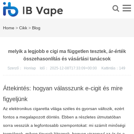
Home
>
Cikk
>
Blog
melyik a legjobb e cigi ma független tesztek, ár-érték
összehasonlítás és vásárlási tanácsok
Szerző：
Honlap
Idő：
2025-12-08T17:33:09+00:00
Kattintás：
149
Áttekintés: hogyan válasszunk e-cigit és mire
figyeljünk
Az elektronikus cigaretta világa széles és gyorsan változik, ezért
fontos a megalapozott döntés. Ebben a részletes útmutatóban
sorra vesszük a legfontosabb szempontokat: mi számít minőségi
terméknek, milyen típusok léteznek, hogyan viszonyul az ár és a