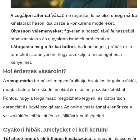
Vizsgáljon alternatívákat:
ne ragadjon le az első
smog márka
kínálatnál; hasonlítsa össze a konkurens modelleket.
Olvasson véleményeket:
figyeljen a hosszú távú felhasználói
tapasztalatokra és a gyakran ismételt problémákra.
Látogassa meg a fizikai boltot:
ha lehetséges, próbálja ki a
terméket személyesen, hogy érzékelje a minőséget és a
kényelmet.
Hol érdemes vásárolni?
A
smog márka
termékeit megvásárolhatja hivatalos forgalmazóktól,
megbízható e-kereskedelmi oldalakról és helyi szaküzletekből.
Fontos, hogy a forgalmazó megbízható legyen, és biztosítson
garanciát és ügyfélszolgálatot. Az online vásárlásnál ellenőrizze a
visszaküldés feltételeit és a szállítási lehetőségeket.
Gyakori hibák, amelyeket el kell kerülni
Túl olcsó opciók elsődleges kiválasztása:
a nagyon alacsony ár