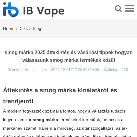
Home
>
Cikk
>
Blog
smog márka 2025 áttekintés és vásárlási tippek hogyan
válasszunk smog márka termékek közül
Szerző：
Honlap
Idő：
2025-12-01T17:28:30+00:00
Kattintás：
123
Áttekintés a
smog márka
kínálatáról és
trendjeiről
A modern fogyasztók számára fontos, hogy a választás tudatos
legyen: amikor
smog márka
termékeket keresünk, nemcsak a
márkanév számít, hanem a minőség, az utánszolgáltatás, az ár-
érték arány és a környezeti hatások egyaránt. Ez az írás részletes,