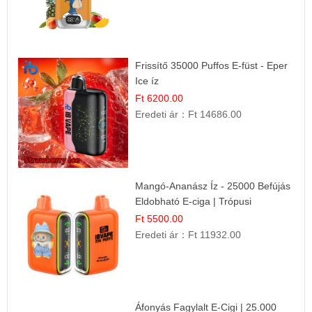
Frissítő 35000 Puffos E-füst - Eper
Ice íz
Ft 6200.00
Eredeti ár：
Ft 14686.00
Mangó-Ananász Íz - 25000 Befújás
Eldobható E-ciga | Trópusi
Gyümölcs Élmény!
Ft 5500.00
Eredeti ár：
Ft 11932.00
Áfonyás Fagylalt E-Cigi | 25.000