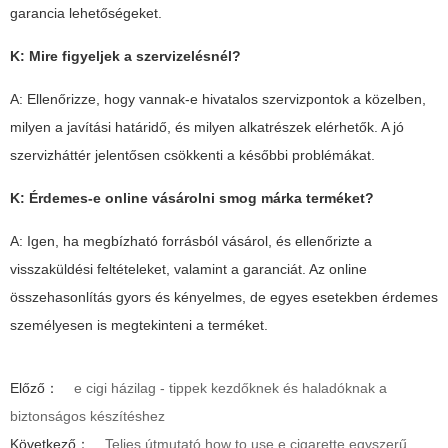
garancia lehetőségeket.
K: Mire figyeljek a szervizelésnél?
A: Ellenőrizze, hogy vannak-e hivatalos szervizpontok a közelben,
milyen a javítási határidő, és milyen alkatrészek elérhetők. A jó
szervizháttér jelentősen csökkenti a későbbi problémákat.
K: Érdemes-e online vásárolni
smog márka
terméket?
A: Igen, ha megbízható forrásból vásárol, és ellenőrizte a
visszaküldési feltételeket, valamint a garanciát. Az online
összehasonlítás gyors és kényelmes, de egyes esetekben érdemes
személyesen is megtekinteni a terméket.
Előző：
e cigi házilag - tippek kezdőknek és haladóknak a
biztonságos készítéshez
Következő：
Teljes útmutató how to use e cigarette egyszerű