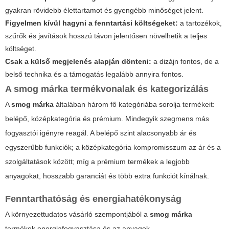
gyakran rövidebb élettartamot és gyengébb minőséget jelent.
Figyelmen kívül hagyni a fenntartási költségeket:
a tartozékok,
szűrők és javítások hosszú távon jelentősen növelhetik a teljes
költséget.
Csak a külső megjelenés alapján dönteni:
a dizájn fontos, de a
belső technika és a támogatás legalább annyira fontos.
A
smog márka
termékvonalak és kategorizálás
A
smog márka
általában három fő kategóriába sorolja termékeit:
belépő, középkategória és prémium. Mindegyik szegmens más
fogyasztói igényre reagál. A belépő szint alacsonyabb ár és
egyszerűbb funkciók; a középkategória kompromisszum az ár és a
szolgáltatások között; míg a prémium termékek a legjobb
anyagokat, hosszabb garanciát és több extra funkciót kínálnak.
Fenntarthatóság és energiahatékonyság
A környezettudatos vásárló szempontjából a
smog márka
termékek energiafogyasztása és az anyagok