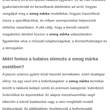
gyakorlatorientált és keresőbarát áttekintést ad arról, hogyan
vizsgáljuk meg a
smog márka
modelleket, hogyan hasonlítsuk
össze a specifikációkat, és milyen szempontokat helyezzünk
előtérbe vásárláskor. A cikk célja, hogy a leendő vásárló
magabiztos döntést hozzon a
smog márka
választásakor,
figyelembe véve a műszaki tulajdonságokat, a fenntarthatóságot és
a támogatást.
Miért fontos a tudatos elemzés a
smog márka
esetében?
A piacon számos gyártó kínál hasonló termékeket, ezért stratégiai
előny, ha egy vevő érti a különbségeket: a
smog márka
termékei
között is találunk belépő szintű és prémium kategóriát, különböző
funkciókkal és árpontokkal. Az alapos összehasonlítás segít
elkerülni a túlzott kiadásokat vagy a nem megfelelő modell
kiválasztását. Az alábbiakban részletezzük a legfontosabb