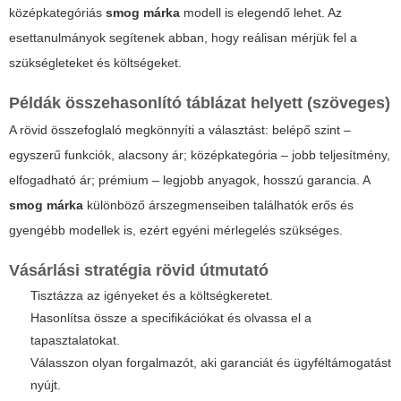
középkategóriás
smog márka
modell is elegendő lehet. Az
esettanulmányok segítenek abban, hogy reálisan mérjük fel a
szükségleteket és költségeket.
Példák összehasonlító táblázat helyett (szöveges)
A rövid összefoglaló megkönnyíti a választást: belépő szint –
egyszerű funkciók, alacsony ár; középkategória – jobb teljesítmény,
elfogadható ár; prémium – legjobb anyagok, hosszú garancia. A
smog márka
különböző árszegmenseiben találhatók erős és
gyengébb modellek is, ezért egyéni mérlegelés szükséges.
Vásárlási stratégia rövid útmutató
Tisztázza az igényeket és a költségkeretet.
Hasonlítsa össze a specifikációkat és olvassa el a
tapasztalatokat.
Válasszon olyan forgalmazót, aki garanciát és ügyféltámogatást
nyújt.