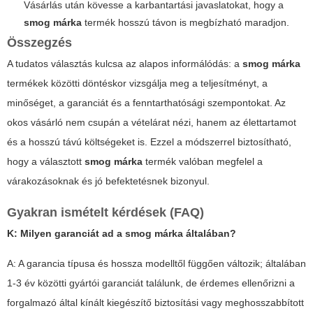
Vásárlás után kövesse a karbantartási javaslatokat, hogy a
smog márka
termék hosszú távon is megbízható maradjon.
Összegzés
A tudatos választás kulcsa az alapos informálódás: a
smog márka
termékek közötti döntéskor vizsgálja meg a teljesítményt, a
minőséget, a garanciát és a fenntarthatósági szempontokat. Az
okos vásárló nem csupán a vételárat nézi, hanem az élettartamot
és a hosszú távú költségeket is. Ezzel a módszerrel biztosítható,
hogy a választott
smog márka
termék valóban megfelel a
várakozásoknak és jó befektetésnek bizonyul.
Gyakran ismételt kérdések (FAQ)
K: Milyen garanciát ad a
smog márka
általában?
A: A garancia típusa és hossza modelltől függően változik; általában
1-3 év közötti gyártói garanciát találunk, de érdemes ellenőrizni a
forgalmazó által kínált kiegészítő biztosítási vagy meghosszabbított