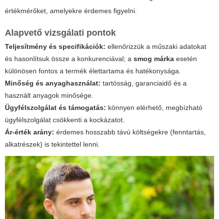
értékmérőket, amelyekre érdemes figyelni.
Alapvető vizsgálati pontok
Teljesítmény és specifikációk:
ellenőrizzük a műszaki adatokat
és hasonlítsuk össze a konkurenciával; a
smog márka
esetén
különösen fontos a termék élettartama és hatékonysága.
Minőség és anyaghasználat:
tartósság, garanciaidő és a
használt anyagok minősége.
Ügyfélszolgálat és támogatás:
könnyen elérhető, megbízható
ügyfélszolgálat csökkenti a kockázatot.
Ár-érték arány:
érdemes hosszabb távú költségekre (fenntartás,
alkatrészek) is tekintettel lenni.