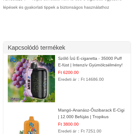
lépések és gyakorlati tippek a biztonságos használathoz
Kapcsolódó termékek
Szőlő Ízű E-cigaretta - 35000 Puff
E-füst | Intenzív Gyümölcsélmény!
Ft 6200.00
Eredeti ár：
Ft 14686.00
Mangó-Ananász-Őszibarack E-Cigi
| 12.000 Befújás | Tropikus
Gyümölcs Íz
Ft 3800.00
Eredeti ár：
Ft 7251.00