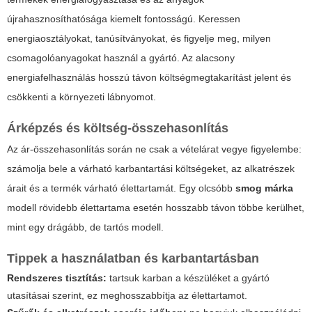
újrahasznosíthatósága kiemelt fontosságú. Keressen
energiaosztályokat, tanúsítványokat, és figyelje meg, milyen
csomagolóanyagokat használ a gyártó. Az alacsony
energiafelhasználás hosszú távon költségmegtakarítást jelent és
csökkenti a környezeti lábnyomot.
Árképzés és költség-összehasonlítás
Az ár-összehasonlítás során ne csak a vételárat vegye figyelembe:
számolja bele a várható karbantartási költségeket, az alkatrészek
árait és a termék várható élettartamát. Egy olcsóbb
smog márka
modell rövidebb élettartama esetén hosszabb távon többe kerülhet,
mint egy drágább, de tartós modell.
Tippek a használatban és karbantartásban
Rendszeres tisztítás:
tartsuk karban a készüléket a gyártó
utasításai szerint, ez meghosszabbítja az élettartamot.