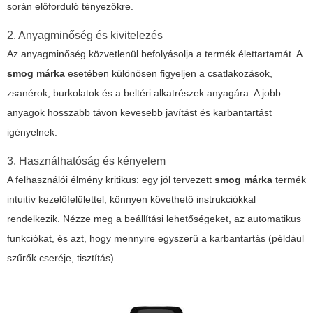
során előforduló tényezőkre.
2. Anyagminőség és kivitelezés
Az anyagminőség közvetlenül befolyásolja a termék élettartamát. A
smog márka
esetében különösen figyeljen a csatlakozások,
zsanérok, burkolatok és a beltéri alkatrészek anyagára. A jobb
anyagok hosszabb távon kevesebb javítást és karbantartást
igényelnek.
3. Használhatóság és kényelem
A felhasználói élmény kritikus: egy jól tervezett
smog márka
termék
intuitív kezelőfelülettel, könnyen követhető instrukciókkal
rendelkezik. Nézze meg a beállítási lehetőségeket, az automatikus
funkciókat, és azt, hogy mennyire egyszerű a karbantartás (például
szűrők cseréje, tisztítás).