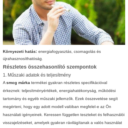
Környezeti hatás:
energiafogyasztás, csomagolás és
újrahasznosíthatóság.
Részletes összehasonlító szempontok
1. Műszaki adatok és teljesítmény
A
smog márka
termékei gyakran részletes specifikációval
érkeznek: teljesítményértékek, energiahatékonyság, működési
tartomány és egyéb műszaki jellemzők. Ezek összevetése segít
megérteni, hogy egy adott modell valóban megfelel-e az Ön
használati igényeinek. Keressen független teszteket és felhasználói
visszajelzéseket, amelyek gyakran rávilágítanak a valós használat