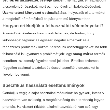
Szűrők és alkatrészek cseréje időben:
ne hagyjuk elhasználódni
a cserélendő részeket, mert ez megnöveli a hibalehetőségeket.
Üzemeltetési környezet optimalizálása:
helyezzük el a terméket
a megfelelő hőmérsékletű és páratartalmú környezetben.
Hogyan értékeljük a felhasználói véleményeket?
A vásárlói értékelések hasznosak lehetnek, de fontos, hogy
különbséget tegyünk az egyszeri negatív élmények és a
rendszeres problémák között. Keressünk összefüggéseket: ha több
felhasználó is ugyanazt a problémát jelzi egy
smog márka
termék
esetében, az komoly figyelmeztető jel lehet. Emellett érdemes
független szakmai teszteket és összehasonlító elemzéseket is
figyelembe venni.
Specifikus használati esettanulmányok
Gondoljuk végig a saját használati módunkat: ha gyakori, intenzív
használatra van szükség, a megbízhatóság és a tartósság legyen
prioritás. Ha viszont ritkább, alkalmi használatról van szó, egy