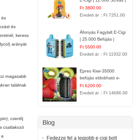
E-Cigi | 12.000 Szívás |
Frissítő Barack Íz
Ft 3800.00
Eredeti ár：
Ft 7251.00
s és
ozást és
Áfonyás Fagylalt E-Cigi
eretnél, keress
| 25.000 Befújás |
lycol) arányát
Eldobható E-Cigaretta
Ft 5500.00
Eredeti ár：
Ft 11932.00
Epres Kiwi-35000
khoz magasabb
befújás eldobható e-
cigaretta
kran találnak
Ft 6200.00
Eredeti ár：
Ft 14686.00
pin), cserélj
Blog
 a csatlakozó
 a
Fedezze fel a legjobb e cigi bolt