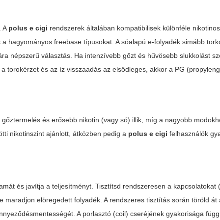
. A
polus e cigi
rendszerek általában kompatibilisek különféle nikotino
 és a hagyományos freebase típusokat. A sóalapú e-folyadék simább tork
mára népszerű választás. Ha intenzívebb gőzt és hűvösebb slukkolást sz
a torokérzet és az íz visszaadás az elsődleges, akkor a PG (propyleng
 gőztermelés és erősebb nikotin (vagy só) illik, míg a nagyobb modo
i nikotinszint ajánlott, átközben pedig a
polus e cigi
felhasználók gya
amát és javítja a teljesítményt. Tisztítsd rendszeresen a kapcsolatokat (
 ne maradjon elöregedett folyadék. A rendszeres tisztítás során töröld át
szennyeződésmentességét. A porlasztó (coil) cseréjének gyakorisága függ