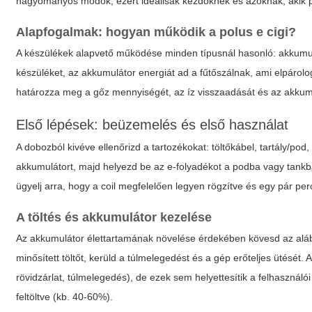
hagyományos modok, ezért ideálisak kezdőknek és azoknak, akik p
Alapfogalmak: hogyan működik a
polus e cigi
?
A készülékek alapvető működése minden típusnál hasonló: akkumulát
készüléket, az akkumulátor energiát ad a fűtőszálnak, ami elpárolo
határozza meg a gőz mennyiségét, az íz visszaadását és az akkumu
Első lépések: beüzemelés és első használat
A dobozból kivéve ellenőrizd a tartozékokat: töltőkábel, tartály/pod, 
akkumulátort, majd helyezd be az e-folyadékot a podba vagy tankba
ügyelj arra, hogy a coil megfelelően legyen rögzítve és egy pár per
A töltés és akkumulátor kezelése
Az akkumulátor élettartamának növelése érdekében kövesd az alábbi
minősített töltőt, kerüld a túlmelegedést és a gép erőteljes ütését. 
rövidzárlat, túlmelegedés), de ezek sem helyettesítik a felhasznál
feltöltve (kb. 40-60%).