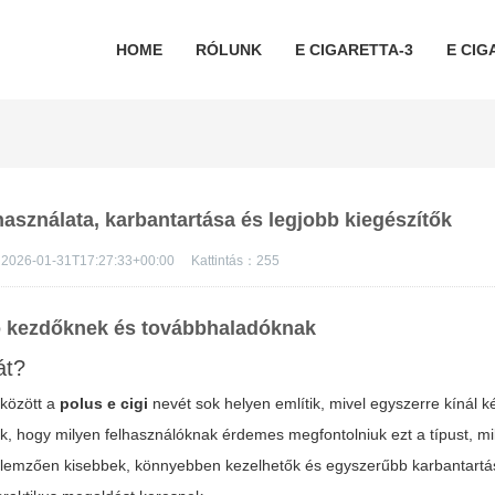
HOME
RÓLUNK
E CIGARETTA-3
E CIG
asználata, karbantartása és legjobb kiegészítők
2026-01-31T17:27:33+00:00
Kattintás：
255
ó kezdőknek és továbbhaladóknak
át?
 között a
polus e cigi
nevét sok helyen említik, mivel egyszerre kínál k
ük, hogy milyen felhasználóknak érdemes megfontolniuk ezt a típust, mi
llemzően kisebbek, könnyebben kezelhetők és egyszerűbb karbantartá