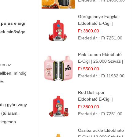
Eredeti ár：
Ft 14686.00
Görögdinnye Fagylalt
a
polus e cigi
Eldobható E-Cigi |
12.000 Szívás | Édes
Ft 3800.00
ensek minősége
Vízidín Íz
Eredeti ár：
Ft 7251.00
Pink Lemon Eldobható
E-Cigi | 25.000 Szívás |
esen az
Rózsaszín Citrom Íz
Ft 5500.00
llben, mindig
Eredeti ár：
Ft 11932.00
és.
Red Bull Eper
Eldobható E-Cigi |
dig gyári vagy
Energiaital Íz | Készülék
Ft 3800.00
Használat
 (túláram,
Eredeti ár：
Ft 7251.00
szlegesen
Őszibaracklé Eldobható