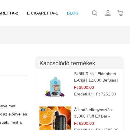
ARETTA-2
E CIGARETTA-1
BLOG
Kapcsolódó termékek
Szőlő-Ribizli Eldobható
E-Cigi | 12.000 Befújás |
Friss Gyümölcs Íz
Ft 3800.00
Eredeti ár：
Ft 7251.00
ényelmet,
Állandó elfogyasztás:
k az előnyei és
35000 Puff Elf Bar -
súak, mint a
Narancslekvár íz
Ft 6200.00