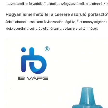
használattól, e-folyadék típusától és ízfogyasztástól; általában 1-4 h
Hogyan ismerhető fel a cserére szoruló porlasztó
Jelek lehetnek: csökkent ízvisszaadás, égő íz, füst mennyiségének
ideje cserélni a coil-t, és ellenőrizni a
polus e cigi
tömítéseit.