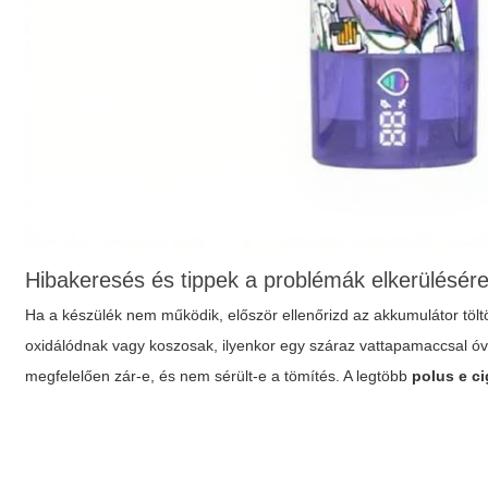
Hibakeresés és tippek a problémák elkerülésér
Ha a készülék nem működik, először ellenőrizd az akkumulátor töltöt
oxidálódnak vagy koszosak, ilyenkor egy száraz vattapamaccsal óvat
megfelelően zár-e, és nem sérült-e a tömítés. A legtöbb
polus e ci