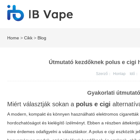
Home
>
Cikk
>
Blog
Útmutató kezdőknek polus e cigi h
Szerző：
Honlap
Idő：
Gyakorlati útmutat
Miért választják sokan a
polus e cigi
alternatív
A modern, kompakt és könnyen használható elektromos cigaretták
hordozhatóságot és kielégítő ízélményt. Ebben a részben áttekintj
mire érdemes odafigyelni a választáskor. A
polus e cigi
eszközök je