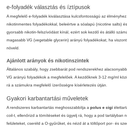
e-folyadék választás és íztípusok
A megfelelő e-folyadék kiválasztása kulcsfontosságú az élményhez
nikotinmentes folyadékokkal, beleértve a sóalapú (nicotine salts)
gyorsabb nikotin-felszívódást kínál, ezért sok kezdő és átálló szá
magasabb VG (vegetable glycerin) arányú folyadékokat, ha viszont 
növeld.
Ajánlott arányok és nikotinszintek
Általános szabály, hogy zsebbarát pod rendszerekhez alacsonyabb
VG arányú folyadékok a megfelelőek. A kezdőknek 3-12 mg/ml között
rá a számukra megfelelő ízerősségre kísérletezés útján.
Gyakori karbantartási műveletek
A rendszeres karbantartás meghosszabbítja a
polus e cigi
élettart
coil-t, ellenőrizd a tömítéseket és ügyelj rá, hogy a pod tartályban
felületeket, cseréld a O-gyűrűket, és nézd át a töltőport por- és 