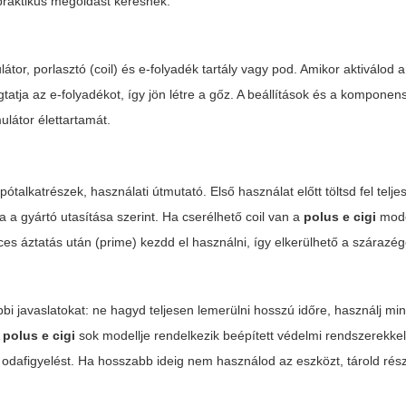
raktikus megoldást keresnek.
or, porlasztó (coil) és e-folyadék tartály vagy pod. Amikor aktiválod 
gtatja az e-folyadékot, így jön létre a gőz. A beállítások és a kompon
látor élettartamát.
pótalkatrészek, használati útmutató. Első használat előtt töltsd fel telj
 a gyártó utasítása szerint. Ha cserélhető coil van a
polus e cigi
mode
ces áztatás után (prime) kezdd el használni, így elkerülhető a szárazég
 javaslatokat: ne hagyd teljesen lemerülni hosszú időre, használj min
A
polus e cigi
sok modellje rendelkezik beépített védelmi rendszerekkel
ói odafigyelést. Ha hosszabb ideig nem használod az eszközt, tárold ré