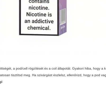
e
tségét, a pod/cell rögzítését és a coil állapotát. Gyakori hiba, hogy a 
osan tisztítsd meg. Ha szivárgást észlelsz, ellenőrizd, hogy a pod va
gi