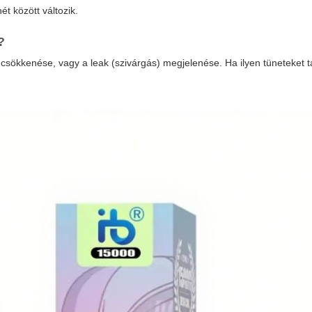
ét között változik.
?
 csökkenése, vagy a leak (szivárgás) megjelenése. Ha ilyen tüneteket t