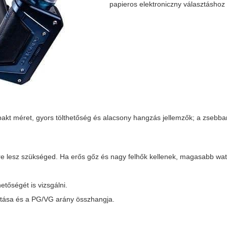
papieros elektroniczny választáshoz
pakt méret, gyors tölthetőség és alacsony hangzás jellemzők; a zsebba
re lesz szükséged. Ha erős gőz és nagy felhők kellenek, magasabb wat
tőségét is vizsgálni.
akítása és a PG/VG arány összhangja.