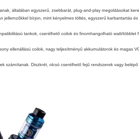
ltanak, általában egyszerű, zsebbarát, plug-and-play megoldásokat kere
n jellemzőkkel bírjon, mint kényelmes töltés, egyszerű karbantartás é
tibilitású tankok, cserélhető coilok és finomhangolható watt/többlet 
sony ellenállású coilok, nagy teljesítményű akkumulátorok és magas V
gek számítanak. Diszkrét, olcsó cserélhető fejű rendszerek vagy belép