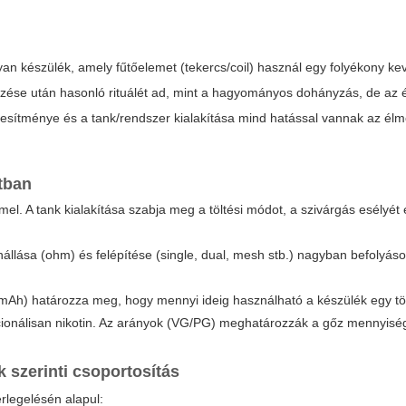
yan készülék, amely fűtőelemet (tekercs/coil) használ egy folyékony k
gzése után hasonló rituálét ad, mint a hagyományos dohányzás, de az é
eljesítménye és a tank/rendszer kialakítása mind hatással vannak az élm
atban
mmel. A tank kialakítása szabja meg a töltési módot, a szivárgás esélyét
nállása (ohm) és felépítése (single, dual, mesh stb.) nagyban befolyásol
 (mAh) határozza meg, hogy mennyi ideig használható a készülék egy töl
 opcionálisan nikotin. Az arányok (VG/PG) meghatározzák a gőz mennyiség
k szerinti csoportosítás
rlegelésén alapul: