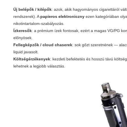
Új belépők / kilépők
: azok, akik hagyományos cigarettáról vá
rendszerek). A
papieros elektroniczny
ezen kategóriában olya
nikotintartalom-szabályozás.
Ízkeresők
: a prémium ízek fontosak, ezért a magas VG/PG kompa
előnyösek.
Fellegképzők / cloud chaserek
: sok gőzt szeretnének — alac
liquid javasolt.
Költségérzékenyek
: kezdeti befektetés és hosszú távú költsé
lehetnek a legjobb választás.