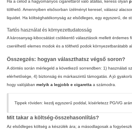
Ha a célod a hagyományos cigarettáról való átállás, keress olyan
p
tölthető. Amennyiben elsősorban ízélményt keresel, válassz alacson
liquidet. Ha költséghatékonyság az elsődleges, egy egyszerű, de st
Tartós használat és környezettudatosság
A károsanyag-kibocsátást csökkentő választások mellett érdemes f
cserélhető elemes modok és a tölthető podok környezetbarátabb al
Összegzés: hogyan választhatsz végső soron?
A döntés során mérlegeld a következő sorrendben: 1) használati s
elérhetősége, 4) biztonság és márkaszintű támogatás. A jó gyakorla
hogy valójában
melyik a legjobb e cigaretta
a számodra.
Tippek röviden: kezdj egyszerű poddal, kísérletezz PG/VG aránn
Mit takar a költség-összehasonlítás?
Az elsődleges költség a készülék ára; a másodlagosak a fogyóeszköz