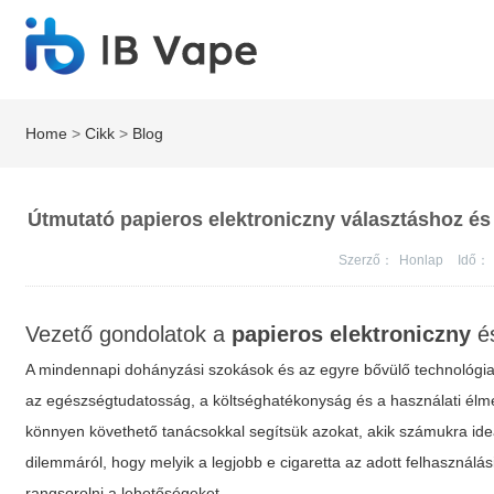
Home
>
Cikk
>
Blog
Útmutató papieros elektroniczny választáshoz és
Szerző：
Honlap
Idő：
Vezető gondolatok a
papieros elektroniczny
és
A mindennapi dohányzási szokások és az egyre bővülő technológia
az egészségtudatosság, a költséghatékonyság és a használati élmé
könnyen követhető tanácsokkal segítsük azokat, akik számukra ide
dilemmáról, hogy
melyik a legjobb e cigaretta
az adott felhasználás
rangsorolni a lehetőségeket.