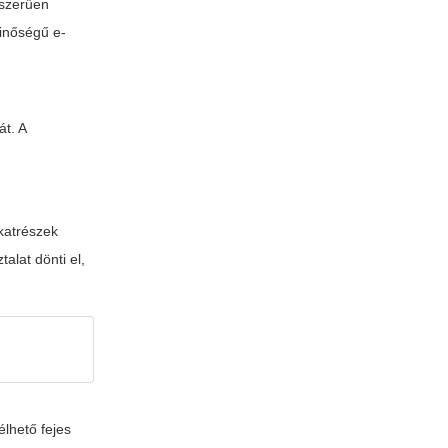
yszerűen
minőségű e-
át. A
katrészek
alat dönti el,
élhető fejes