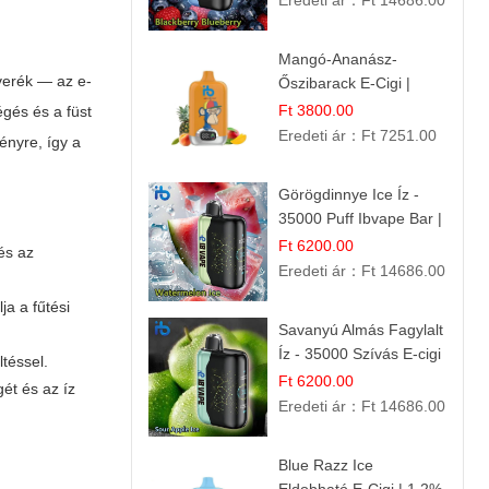
Eredeti ár：
Ft 14686.00
Mangó-Ananász-
everék — az e-
Őszibarack E-Cigi |
12.000 Befújás |
Ft 3800.00
gés és a füst
Tropikus Gyümölcs Íz
Eredeti ár：
Ft 7251.00
ényre, így a
Görögdinnye Ice Íz -
35000 Puff Ibvape Bar |
Frissítő Mentolos
Ft 6200.00
 és az
Élmény!
Eredeti ár：
Ft 14686.00
ja a fűtési
Savanyú Almás Fagylalt
Íz - 35000 Szívás E-cigi
téssel.
Ft 6200.00
ét és az íz
Eredeti ár：
Ft 14686.00
Blue Razz Ice