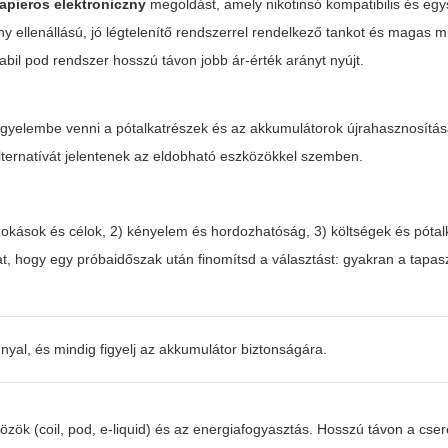
apieros elektroniczny
megoldást, amely nikotinsó kompatibilis és eg
y ellenállású, jó légtelenítő rendszerrel rendelkező tankot és magas 
abil pod rendszer hosszú távon jobb ár-érték arányt nyújt.
igyelembe venni a pótalkatrészek és az akkumulátorok újrahasznosítás
ternatívát jelentenek az eldobható eszközökkel szemben.
zokások és célok, 2) kényelem és hordozhatóság, 3) költségek és pótal
t, hogy egy próbaidőszak után finomítsd a választást: gyakran a tapaszt
yal, és mindig figyelj az akkumulátor biztonságára.
ök (coil, pod, e-liquid) és az energiafogyasztás. Hosszú távon a cser