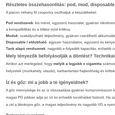
Részletes összehasonlítás: pod, mod, disposable
A piacon néhány fő csoportra oszthatjuk a készülékeket:
Pod rendszerek
: kis méret, egyszerű használat, gyakran nikotinsó
a kompatibilitás és a töltési mód kritikus.
Modok
: szabályozható teljesítmény, gyakran cserélhető akkumulát
Disposable / eldobható
: egyszer használatos, egyszerű és kény
Tank alapú rendszerek
: nagyobb e-folyadék kapacitás, erősebb co
Mely tényezők befolyásolják a döntést? Technika
Amikor azt mérlegeled, hogy
melyik a legjobb e cigaretta
számodra
helyzetek (munkahely, utazás), karbantartási hajlandóság és költs
Íz és gőz: mi a jobb a te igényeidnek?
A gőz mennyisége és az íz visszaadása gyakran kompromisszum ké
magas PG jobban adja az ízt és erősebb torokhatást biztosít. Ha az 
a cél a látványos gőz, a magas teljesítmény és nagyobb VG a nyer