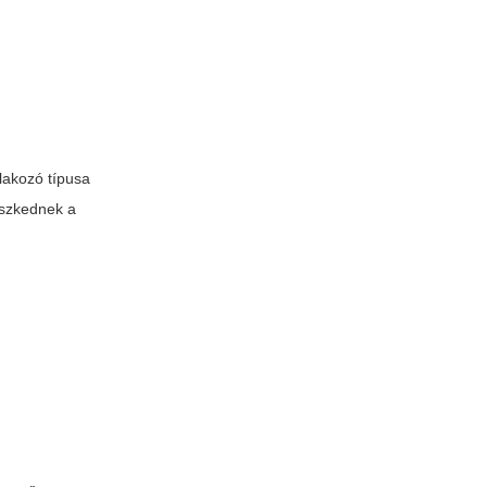
tlakozó típusa
leszkednek a