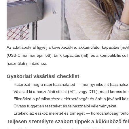
Az adatlapoknál figyelj a következőkre: akkumulátor kapacitás (mAh)
(USB-C ma már ajánlott), tank kapacitás (ml), és a kompatibilis co
használati mintáidhoz.
Gyakorlati vásárlási checklist
Határozd meg a napi használatod — mennyi nikotint használsz
Válaszd ki a használati stílust (MTL vagy DTL), majd keress kom
Ellenőrizd a pótalkatrészek elérhetőségét és árát a jövőbeli köl
Olvass független teszteket és felhasználói véleményeket.
Értékeld az eszköz méretét és tömegét — hordozhatóság fontos
Teljesen személyre szabott tippek a különböző f