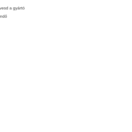
övesd a gyártó
endő