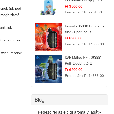
Eldobható E-Cigi | 1.2%
Nikotin | Jéghideg
Ft 3800.00
snek (pl. pod
Málna Íz
Eredeti ár：
Ft 7251.00
s megbízható
Frissítő 35000 Puffos E-
funkciók
füst - Eper Ice íz
Ft 6200.00
G tartalmú e-
Eredeti ár：
Ft 14686.00
ő szintű modok
Kék Málna Ice - 35000
Puff Eldobható E-
cigaretta | Élénkítő
Ft 6200.00
Gyümölcsös
Eredeti ár：
Ft 14686.00
Frissesség!
Blog
Fedezd fel az e cigi aroma világát -