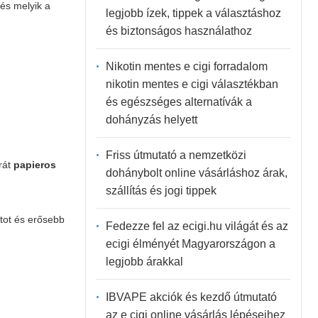
 és melyik a
legjobb ízek, tippek a választáshoz
és biztonságos használathoz
Nikotin mentes e cigi forradalom
nikotin mentes e cigi választékban
és egészséges alternatívák a
dohányzás helyett
Friss útmutató a nemzetközi
rát
papieros
dohánybolt online vásárláshoz árak,
szállítás és jogi tippek
tot és erősebb
Fedezze fel az ecigi.hu világát és az
ecigi élményét Magyarországon a
legjobb árakkal
IBVAPE akciók és kezdő útmutató
az e cigi online vásárlás lépéseihez