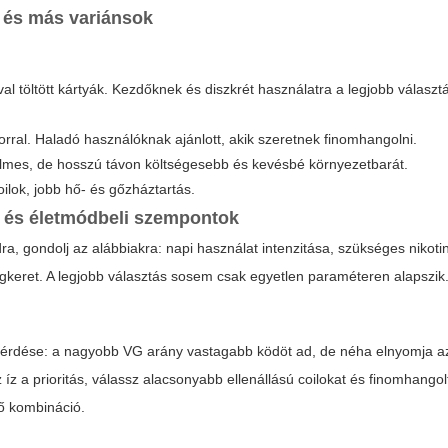
 és más variánsok
val töltött kártyák. Kezdőknek és diszkrét használatra a legjobb választ
orral. Haladó használóknak ajánlott, akik szeretnek finomhangolni.
elmes, de hosszú távon költségesebb és kevésbé környezetbarát.
ilok, jobb hő- és gőzháztartás.
i és életmódbeli szempontok
, gondolj az alábbiakra: napi használat intenzitása, szükséges nikotin
égkeret. A legjobb választás sosem csak egyetlen paraméteren alapszik
rdése: a nagyobb VG arány vastagabb ködöt ad, de néha elnyomja az
íz a prioritás, válassz alacsonyabb ellenállású coilokat és finomhangol
ő kombináció.