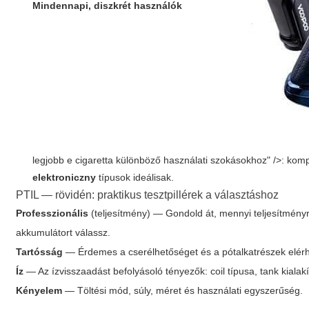
Mindennapi, diszkrét használók
legjobb e cigaretta különböző használati szokásokhoz" />: kom
elektroniczny
típusok ideálisak.
PTIL — rövidén: praktikus tesztpillérek a választáshoz
Professzionális
(teljesítmény) — Gondold át, mennyi teljesítmény
akkumulátort válassz.
Tartósság
— Érdemes a cserélhetőséget és a pótalkatrészek elérhe
Íz
— Az ízvisszaadást befolyásoló tényezők: coil típusa, tank kial
Kényelem
— Töltési mód, súly, méret és használati egyszerűség.