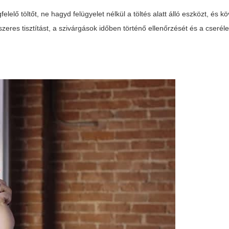
lelő töltőt, ne hagyd felügyelet nélkül a töltés alatt álló eszközt, és k
zeres tisztítást, a szivárgások időben történő ellenőrzését és a cserél