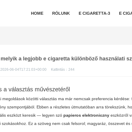
HOME
RÓLUNK
E CIGARETTA-3
E CIG
 melyik a legjobb e cigaretta különböző használati 
2026-06-04T17:21:03+00:00
Kattintás：
244
 a választás művészetéről
i megoldások közötti választás ma már nemcsak preferencia kérdése: 
ny szempontjából. Ebben a részletes útmutatóban arra törekszünk, hog
ális eszközt keresik — legyen szó
papieros elektroniczny
eszközről 
i szokásokhoz. Ez a szöveg nem csak felsorol; magyaráz, összevet és 