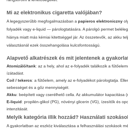
Mi az elektronikus cigaretta valójában?
A legegyszerűbb megfogalmazásban a
papieros elektroniczny
ol
folyadék vagy e-liquid — párologtatására. A párolgó permet beléle
hiánya miatt más kémiai kitettséggel jár. Az összetevők, az akku t
választásnál ezek összehangolása kulcsfontosságú.
Alapvető alkatrészek és mit jelentenek a gyakorl
Atomizáló/tank
: az a hely, ahol az e-folyadék találkozik a fűtőele
ízátadást.
Coil / tekercs
: a fűtőelem, amely az e-folyadékot párologtatja. Elle
sebességet és a gőz mennyiségét.
Akku
: beépített vagy cserélhető cella. Az akkumulátor kapacitása
E-liquid
: propilén-glikol (PG), növényi glicerin (VG), ízesítők és
intenzitását.
Melyik kategória illik hozzád? Használati szokáso
A gyakorlatban az eszköz kiválasztása a felhasználási szokások mé