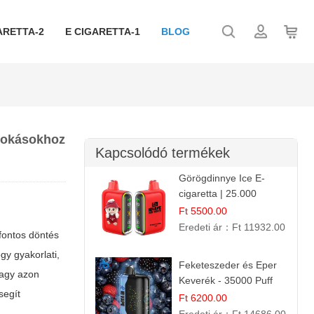
ARETTA-2
E CIGARETTA-1
BLOG
szokásokhoz
Kapcsolódó termékek
Görögdinnye Ice E-
cigaretta | 25.000
Befújás | Premium E-
Ft 5500.00
Liquid
Eredeti ár：
Ft 11932.00
fontos döntés
y gyakorlati,
Feketeszeder és Eper
vagy azon
Keverék - 35000 Puff
segít
Eldobható Vape | Ízletes
Ft 6200.00
Gyümölcsökombináció!