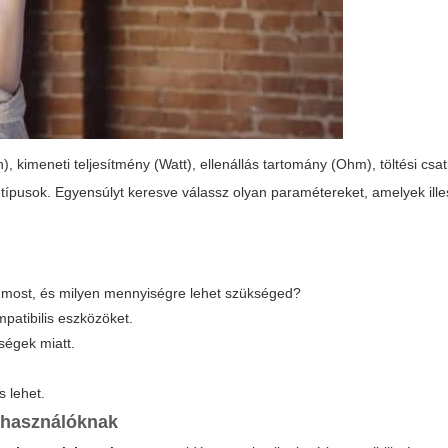
, kimeneti teljesítmény (Watt), ellenállás tartomány (Ohm), töltési csa
il típusok. Egyensúlyt keresve válassz olyan paramétereket, amelyek il
 most, és milyen mennyiségre lehet szükséged?
patibilis eszközöket.
tségek miatt.
 lehet.
elhasználóknak