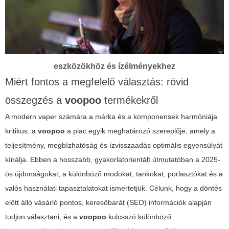
eszközökhöz és ízélményekhez
Miért fontos a megfelelő választás: rövid
összegzés a
voopoo
termékekről
A modern vaper számára a márka és a komponensek harmóniája
kritikus: a
voopoo
a piac egyik meghatározó szereplője, amely a
teljesítmény, megbízhatóság és ízvisszaadás optimális egyensúlyát
kínálja. Ebben a hosszabb, gyakorlatorientált útmutatóban a 2025-
ös újdonságokat, a különböző modokat, tankokat, porlasztókat és a
valós használati tapasztalatokat ismertetjük. Célunk, hogy a döntés
előtt álló vásárló pontos, keresőbarát (SEO) információk alapján
tudjon választani, és a
voopoo
kulcsszó különböző