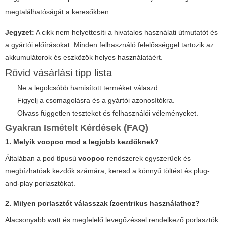
megtalálhatóságát a keresőkben.
Jegyzet:
A cikk nem helyettesíti a hivatalos használati útmutatót és
a gyártói előírásokat. Minden felhasználó felelősséggel tartozik az
akkumulátorok és eszközök helyes használatáért.
Rövid vásárlási tipp lista
Ne a legolcsóbb hamisított terméket válaszd.
Figyelj a csomagolásra és a gyártói azonosítókra.
Olvass független teszteket és felhasználói véleményeket.
Gyakran Ismételt Kérdések (FAQ)
1. Melyik
voopoo
mod a legjobb kezdőknek?
Általában a pod típusú
voopoo
rendszerek egyszerűek és
megbízhatóak kezdők számára; keresd a könnyű töltést és plug-
and-play porlasztókat.
2. Milyen porlasztót válasszak ízcentrikus használathoz?
Alacsonyabb watt és megfelelő levegőzéssel rendelkező porlasztók