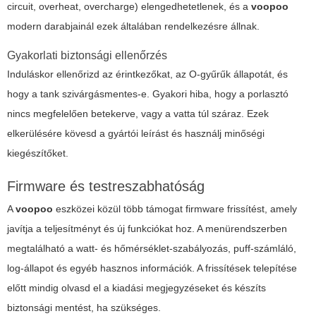
circuit, overheat, overcharge) elengedhetetlenek, és a
voopoo
modern darabjainál ezek általában rendelkezésre állnak.
Gyakorlati biztonsági ellenőrzés
Induláskor ellenőrizd az érintkezőkat, az O-gyűrűk állapotát, és
hogy a tank szivárgásmentes-e. Gyakori hiba, hogy a porlasztó
nincs megfelelően betekerve, vagy a vatta túl száraz. Ezek
elkerülésére kövesd a gyártói leírást és használj minőségi
kiegészítőket.
Firmware és testreszabhatóság
A
voopoo
eszközei közül több támogat firmware frissítést, amely
javítja a teljesítményt és új funkciókat hoz. A menürendszerben
megtalálható a watt- és hőmérséklet-szabályozás, puff-számláló,
log-állapot és egyéb hasznos információk. A frissítések telepítése
előtt mindig olvasd el a kiadási megjegyzéseket és készíts
biztonsági mentést, ha szükséges.