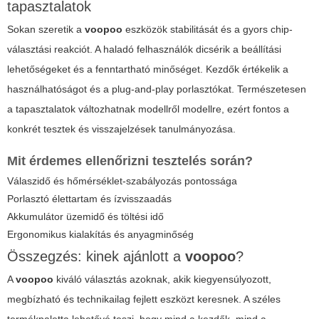
tapasztalatok
Sokan szeretik a
voopoo
eszközök stabilitását és a gyors chip-
választási reakciót. A haladó felhasználók dicsérik a beállítási
lehetőségeket és a fenntartható minőséget. Kezdők értékelik a
használhatóságot és a plug-and-play porlasztókat. Természetesen
a tapasztalatok változhatnak modellről modellre, ezért fontos a
konkrét tesztek és visszajelzések tanulmányozása.
Mit érdemes ellenőrizni tesztelés során?
Válaszidő és hőmérséklet-szabályozás pontossága
Porlasztó élettartam és ízvisszaadás
Akkumulátor üzemidő és töltési idő
Ergonomikus kialakítás és anyagminőség
Összegzés: kinek ajánlott a
voopoo
?
A
voopoo
kiváló választás azoknak, akik kiegyensúlyozott,
megbízható és technikailag fejlett eszközt keresnek. A széles
termékpaletta lehetővé teszi, hogy mind a kezdők, mind a