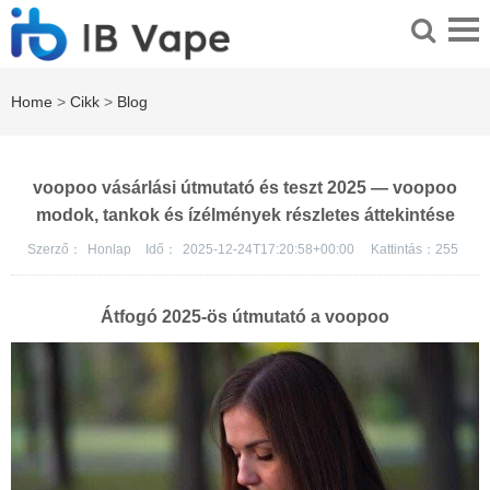
Home
>
Cikk
>
Blog
voopoo vásárlási útmutató és teszt 2025 — voopoo
modok, tankok és ízélmények részletes áttekintése
Szerző：
Honlap
Idő：
2025-12-24T17:20:58+00:00
Kattintás：
255
Átfogó 2025-ös útmutató a
voopoo