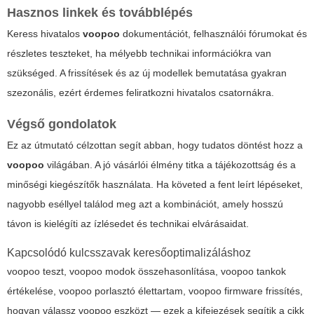
Hasznos linkek és továbblépés
Keress hivatalos
voopoo
dokumentációt, felhasználói fórumokat és
részletes teszteket, ha mélyebb technikai információkra van
szükséged. A frissítések és az új modellek bemutatása gyakran
szezonális, ezért érdemes feliratkozni hivatalos csatornákra.
Végső gondolatok
Ez az útmutató célzottan segít abban, hogy tudatos döntést hozz a
voopoo
világában. A jó vásárlói élmény titka a tájékozottság és a
minőségi kiegészítők használata. Ha követed a fent leírt lépéseket,
nagyobb eséllyel találod meg azt a kombinációt, amely hosszú
távon is kielégíti az ízlésedet és technikai elvárásaidat.
Kapcsolódó kulcsszavak keresőoptimalizáláshoz
voopoo teszt, voopoo modok összehasonlítása, voopoo tankok
értékelése, voopoo porlasztó élettartam, voopoo firmware frissítés,
hogyan válassz voopoo eszközt — ezek a kifejezések segítik a cikk