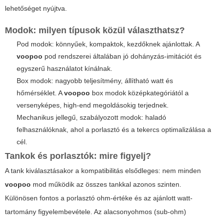
lehetőséget nyújtva.
Modok: milyen típusok közül választhatsz?
Pod modok: könnyűek, kompaktok, kezdőknek ajánlottak. A
voopoo
pod rendszerei általában jó dohányzás-imitációt és
egyszerű használatot kínálnak.
Box modok: nagyobb teljesítmény, állítható watt és
hőmérséklet. A
voopoo
box modok középkategóriától a
versenyképes, high-end megoldásokig terjednek.
Mechanikus jellegű, szabályozott modok: haladó
felhasználóknak, ahol a porlasztó és a tekercs optimalizálása a
cél.
Tankok és porlasztók: mire figyelj?
A tank kiválasztásakor a kompatibilitás elsődleges: nem minden
voopoo
mod működik az összes tankkal azonos szinten.
Különösen fontos a porlasztó ohm-értéke és az ajánlott watt-
tartomány figyelembevétele. Az alacsonyohmos (sub-ohm)