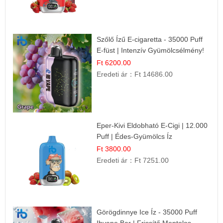
Szőlő Ízű E-cigaretta - 35000 Puff
E-füst | Intenzív Gyümölcsélmény!
Ft 6200.00
Eredeti ár：
Ft 14686.00
Eper-Kivi Eldobható E-Cigi | 12.000
Puff | Édes-Gyümölcs Íz
Ft 3800.00
Eredeti ár：
Ft 7251.00
Görögdinnye Ice Íz - 35000 Puff
Ibvape Bar | Frissítő Mentolos