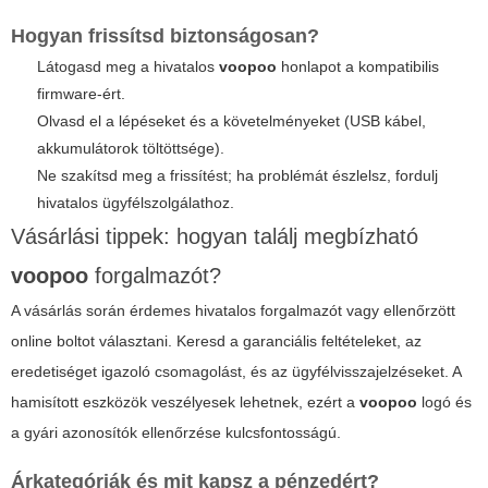
Hogyan frissítsd biztonságosan?
Látogasd meg a hivatalos
voopoo
honlapot a kompatibilis
firmware-ért.
Olvasd el a lépéseket és a követelményeket (USB kábel,
akkumulátorok töltöttsége).
Ne szakítsd meg a frissítést; ha problémát észlelsz, fordulj
hivatalos ügyfélszolgálathoz.
Vásárlási tippek: hogyan találj megbízható
voopoo
forgalmazót?
A vásárlás során érdemes hivatalos forgalmazót vagy ellenőrzött
online boltot választani. Keresd a garanciális feltételeket, az
eredetiséget igazoló csomagolást, és az ügyfélvisszajelzéseket. A
hamisított eszközök veszélyesek lehetnek, ezért a
voopoo
logó és
a gyári azonosítók ellenőrzése kulcsfontosságú.
Árkategóriák és mit kapsz a pénzedért?