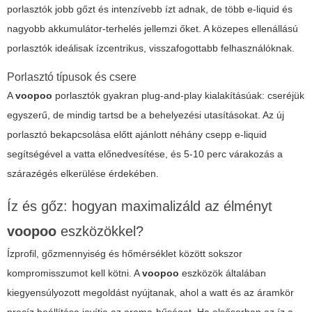
porlasztók jobb gőzt és intenzívebb ízt adnak, de több e-liquid és
nagyobb akkumulátor-terhelés jellemzi őket. A közepes ellenállású
porlasztók ideálisak ízcentrikus, visszafogottabb felhasználóknak.
Porlasztó típusok és csere
A
voopoo
porlasztók gyakran plug-and-play kialakításúak: cseréjük
egyszerű, de mindig tartsd be a behelyezési utasításokat. Az új
porlasztó bekapcsolása előtt ajánlott néhány csepp e-liquid
segítségével a vatta előnedvesítése, és 5-10 perc várakozás a
szárazégés elkerülése érdekében.
Íz és gőz: hogyan maximalizáld az élményt
voopoo
eszközökkel?
Ízprofil
,
gőzmennyiség
és
hőmérséklet
között sokszor
kompromisszumot kell kötni. A
voopoo
eszközök általában
kiegyensúlyozott megoldást nyújtanak, ahol a watt és az áramkör
precíz beállítása javítja az aroma-hűséget. Ha elsősorban az íz a