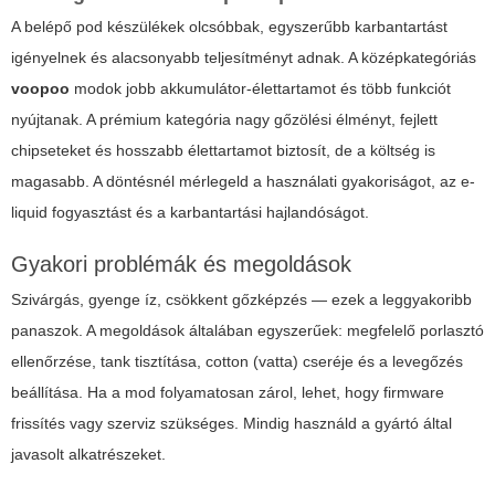
A belépő pod készülékek olcsóbbak, egyszerűbb karbantartást
igényelnek és alacsonyabb teljesítményt adnak. A középkategóriás
voopoo
modok jobb akkumulátor-élettartamot és több funkciót
nyújtanak. A prémium kategória nagy gőzölési élményt, fejlett
chipseteket és hosszabb élettartamot biztosít, de a költség is
magasabb. A döntésnél mérlegeld a használati gyakoriságot, az e-
liquid fogyasztást és a karbantartási hajlandóságot.
Gyakori problémák és megoldások
Szivárgás, gyenge íz, csökkent gőzképzés — ezek a leggyakoribb
panaszok. A megoldások általában egyszerűek: megfelelő porlasztó
ellenőrzése, tank tisztítása, cotton (vatta) cseréje és a levegőzés
beállítása. Ha a mod folyamatosan zárol, lehet, hogy firmware
frissítés vagy szerviz szükséges. Mindig használd a gyártó által
javasolt alkatrészeket.