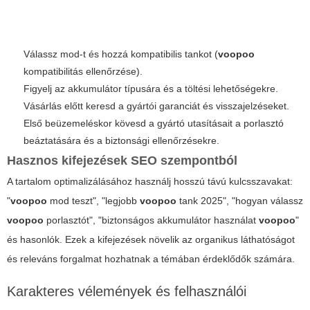
Válassz mod-t és hozzá kompatibilis tankot (
voopoo
kompatibilitás ellenőrzése).
Figyelj az akkumulátor típusára és a töltési lehetőségekre.
Vásárlás előtt keresd a gyártói garanciát és visszajelzéseket.
Első beüzemeléskor kövesd a gyártó utasításait a porlasztó
beáztatására és a biztonsági ellenőrzésekre.
Hasznos kifejezések SEO szempontból
A tartalom optimalizálásához használj hosszú távú kulcsszavakat:
"
voopoo
mod teszt", "legjobb
voopoo
tank 2025", "hogyan válassz
voopoo
porlasztót", "biztonságos akkumulátor használat
voopoo
"
és hasonlók. Ezek a kifejezések növelik az organikus láthatóságot
és releváns forgalmat hozhatnak a témában érdeklődők számára.
Karakteres vélemények és felhasználói