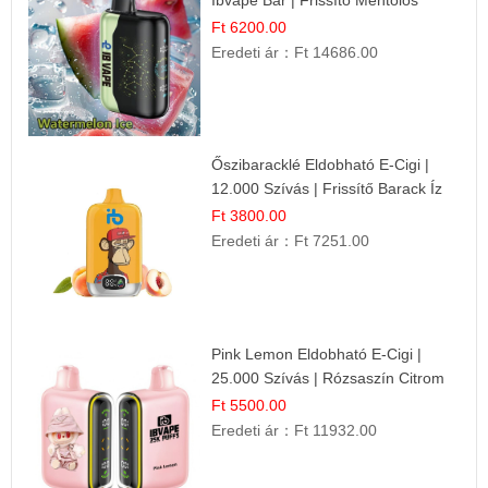
Élmény!
Ft 6200.00
Eredeti ár：
Ft 14686.00
Őszibaracklé Eldobható E-Cigi |
12.000 Szívás | Frissítő Barack Íz
Ft 3800.00
Eredeti ár：
Ft 7251.00
Pink Lemon Eldobható E-Cigi |
25.000 Szívás | Rózsaszín Citrom
Íz
Ft 5500.00
Eredeti ár：
Ft 11932.00