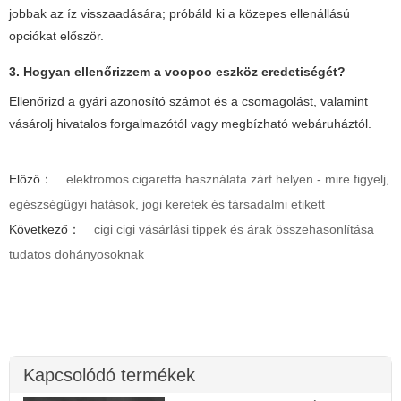
jobbak az íz visszaadására; próbáld ki a közepes ellenállású
opciókat először.
3. Hogyan ellenőrizzem a
voopoo
eszköz eredetiségét?
Ellenőrizd a gyári azonosító számot és a csomagolást, valamint
vásárolj hivatalos forgalmazótól vagy megbízható webáruháztól.
Előző：
elektromos cigaretta használata zárt helyen - mire figyelj,
egészségügyi hatások, jogi keretek és társadalmi etikett
Következő：
cigi cigi vásárlási tippek és árak összehasonlítása
tudatos dohányosoknak
Kapcsolódó termékek