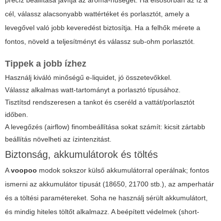
cél, válassz alacsonyabb wattértéket és porlasztót, amely a
levegővel való jobb keveredést biztosítja. Ha a felhők mérete a
fontos, növeld a teljesítményt és válassz sub-ohm porlasztót.
Tippek a jobb ízhez
Használj kiváló minőségű e-liquidet, jó összetevőkkel.
Válassz alkalmas watt-tartományt a porlasztó típusához.
Tisztítsd rendszeresen a tankot és cseréld a vattát/porlasztót
időben.
A levegőzés (airflow) finombeállítása sokat számít: kicsit zártabb
beállítás növelheti az ízintenzitást.
Biztonság, akkumulátorok és töltés
A
voopoo
modok sokszor külső akkumulátorral operálnak; fontos
ismerni az akkumulátor típusát (18650, 21700 stb.), az amperhatár
és a töltési paramétereket. Soha ne használj sérült akkumulátort,
és mindig hiteles töltőt alkalmazz. A beépített védelmek (short-