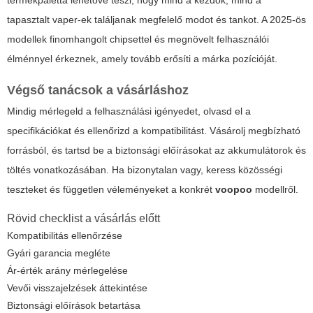
tapasztalt vaper-ek találjanak megfelelő modot és tankot. A 2025-ös
modellek finomhangolt chipsettel és megnövelt felhasználói
élménnyel érkeznek, amely tovább erősíti a márka pozícióját.
Végső tanácsok a vásárláshoz
Mindig mérlegeld a felhasználási igényedet, olvasd el a
specifikációkat és ellenőrizd a kompatibilitást. Vásárolj megbízható
forrásból, és tartsd be a biztonsági előírásokat az akkumulátorok és
töltés vonatkozásában. Ha bizonytalan vagy, keress közösségi
teszteket és független véleményeket a konkrét
voopoo
modellről.
Rövid checklist a vásárlás előtt
Kompatibilitás ellenőrzése
Gyári garancia megléte
Ár-érték arány mérlegelése
Vevői visszajelzések áttekintése
Biztonsági előírások betartása