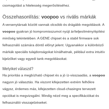
csomagolást a hitelesség megerősítéséhez.
Összehasonlítás:
voopoo
vs rivális márkák
A versenytársak között vannak olcsóbb és drágább megoldások. A
voopoo
gyakran jó kompromisszumot nyújt ár/teljesítmény/építési
minőség tekintetében. A GENE chipset és a stabil firmware sok
felhasználó számára döntő előnyt jelent. Ugyanakkor a különböző
márkák speciális tulajdonságokat kínálhatnak, például extra intuitív
kijelzőket vagy egyedi tank-megoldásokat.
Melyiket válaszd?
Ha prioritás a megbízható chipset és a jó íz-visszaadás, a
voopoo
nagyon jó választás. Ha viszont kifejezetten extrém felhőkre
vágysz, érdemes más, kifejezetten cloud-chasingre tervezett
opciókat is megvizsgálni. Mindig nézd meg a specifikációkat és
felhasználói visszajelzéseket.