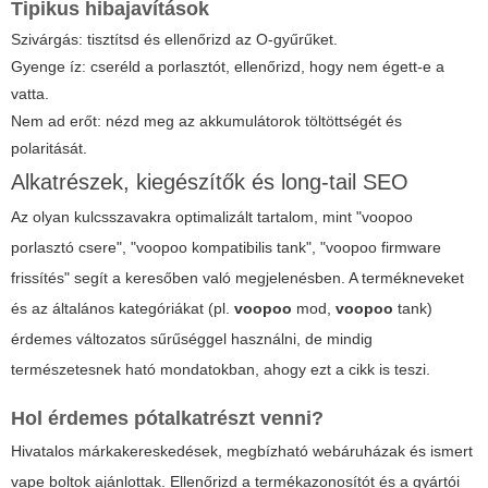
Tipikus hibajavítások
Szivárgás: tisztítsd és ellenőrizd az O-gyűrűket.
Gyenge íz: cseréld a porlasztót, ellenőrizd, hogy nem égett-e a
vatta.
Nem ad erőt: nézd meg az akkumulátorok töltöttségét és
polaritását.
Alkatrészek, kiegészítők és long-tail SEO
Az olyan kulcsszavakra optimalizált tartalom, mint "voopoo
porlasztó csere", "voopoo kompatibilis tank", "voopoo firmware
frissítés" segít a keresőben való megjelenésben. A termékneveket
és az általános kategóriákat (pl.
voopoo
mod,
voopoo
tank)
érdemes változatos sűrűséggel használni, de mindig
természetesnek ható mondatokban, ahogy ezt a cikk is teszi.
Hol érdemes pótalkatrészt venni?
Hivatalos márkakereskedések, megbízható webáruházak és ismert
vape boltok ajánlottak. Ellenőrizd a termékazonosítót és a gyártói