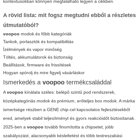
kontextusokban könnyen megtalálható legyen a cikkben.
A rövid lista: mit fogsz megtudni ebből a részletes
útmutatóból?
voopoo
modok és főbb kategóriák
Tankok, porlasztók és kompatibilitás
Ízélmények és vapor minőség
Töltés, akkumulátorok és biztonság
Beállítások, firmware és frissítések
Hogyan spórolj és mire figyelj vásárláskor
Ismerkedés a
voopoo
termékcsaláddal
A
voopoo
kínálata széles: belépő szintű pod rendszerek,
középkategóriás modok és prémium, erőteljes box modok. A márka
ismertsége részben a GENE chip-cel kapcsolatos fejlesztésekből
ered, amelyek stabil teljesítményt és gyors reakcióidőt biztosítanak.
2025-ben a
voopoo
tovább finomította a chipsetet, jobb
szabályozást, alacsonyabb késleltetést és több testreszabási