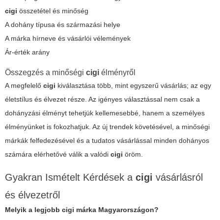
cigi
összetétel és minőség
A dohány típusa és származási helye
A márka hírneve és vásárlói vélemények
Ár-érték arány
Összegzés a minőségi
cigi
élményről
A megfelelő
cigi
kiválasztása több, mint egyszerű vásárlás; az egy
életstílus és élvezet része. Az igényes választással nem csak a
dohányzási élményt tehetjük kellemesebbé, hanem a személyes
élményünket is fokozhatjuk. Az új trendek követésével, a minőségi
márkák felfedezésével és a tudatos vásárlással minden dohányos
számára elérhetővé válik a valódi
cigi
öröm.
Gyakran Ismételt Kérdések a
cigi
vásárlásról
és élvezetről
Melyik a legjobb
cigi
márka Magyarországon?