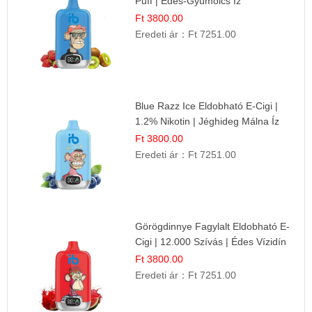
Puff | Édes-Gyümölcs Íz
Ft 3800.00
Eredeti ár：
Ft 7251.00
Blue Razz Ice Eldobható E-Cigi |
1.2% Nikotin | Jéghideg Málna Íz
Ft 3800.00
Eredeti ár：
Ft 7251.00
Görögdinnye Fagylalt Eldobható E-
Cigi | 12.000 Szívás | Édes Vízidín
Íz
Ft 3800.00
Eredeti ár：
Ft 7251.00