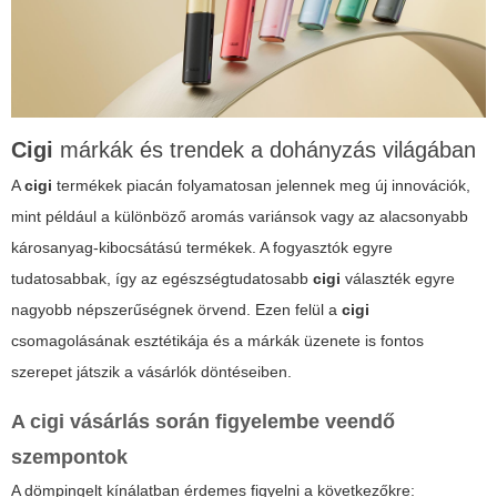
Cigi
márkák és trendek a dohányzás világában
A
cigi
termékek piacán folyamatosan jelennek meg új innovációk,
mint például a különböző aromás variánsok vagy az alacsonyabb
károsanyag-kibocsátású termékek. A fogyasztók egyre
tudatosabbak, így az egészségtudatosabb
cigi
választék egyre
nagyobb népszerűségnek örvend. Ezen felül a
cigi
csomagolásának esztétikája és a márkák üzenete is fontos
szerepet játszik a vásárlók döntéseiben.
A
cigi
vásárlás során figyelembe veendő
szempontok
A dömpingelt kínálatban érdemes figyelni a következőkre: