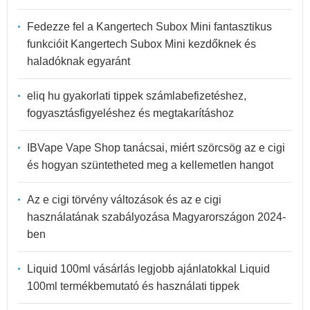
Fedezze fel a Kangertech Subox Mini fantasztikus
funkcióit Kangertech Subox Mini kezdőknek és
haladóknak egyaránt
eliq hu gyakorlati tippek számlabefizetéshez,
fogyasztásfigyeléshez és megtakarításhoz
IBVape Vape Shop tanácsai, miért szörcsög az e cigi
és hogyan szüntetheted meg a kellemetlen hangot
Az e cigi törvény változások és az e cigi
használatának szabályozása Magyarországon 2024-
ben
Liquid 100ml vásárlás legjobb ajánlatokkal Liquid
100ml termékbemutató és használati tippek