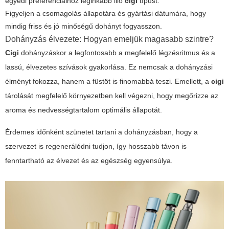
egyedi preferenciáihoz leginkább illő
cigi
típust.
Figyeljen a csomagolás állapotára és gyártási dátumára, hogy
mindig friss és jó minőségű dohányt fogyasszon.
Dohányzás élvezete: Hogyan emeljük magasabb szintre?
Cigi
dohányzáskor a legfontosabb a megfelelő légzésritmus és a
lassú, élvezetes szívások gyakorlása. Ez nemcsak a dohányzási
élményt fokozza, hanem a füstöt is finomabbá teszi. Emellett, a
cigi
tárolását megfelelő környezetben kell végezni, hogy megőrizze az
aroma és nedvességtartalom optimális állapotát.
Érdemes időnként szünetet tartani a dohányzásban, hogy a
szervezet is regenerálódni tudjon, így hosszabb távon is
fenntartható az élvezet és az egészség egyensúlya.