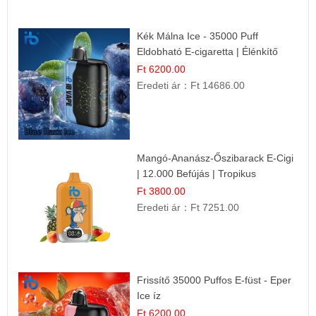
Kék Málna Ice - 35000 Puff
Eldobható E-cigaretta | Élénkítő
Gyümölcsös Frissesség!
Ft 6200.00
Eredeti ár：
Ft 14686.00
Mangó-Ananász-Őszibarack E-Cigi
| 12.000 Befújás | Tropikus
Gyümölcs Íz
Ft 3800.00
Eredeti ár：
Ft 7251.00
Frissítő 35000 Puffos E-füst - Eper
Ice íz
Ft 6200.00