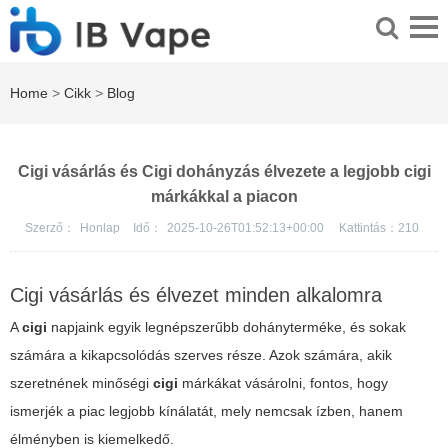
Home
>
Cikk
>
Blog
Cigi vásárlás és Cigi dohányzás élvezete a legjobb cigi
márkákkal a piacon
Szerző：
Honlap
Idő：
2025-10-26T01:52:13+00:00
Kattintás：
210
Cigi vásárlás és élvezet minden alkalomra
A
cigi
napjaink egyik legnépszerűbb dohányterméke, és sokak
számára a kikapcsolódás szerves része. Azok számára, akik
szeretnének minőségi
cigi
márkákat vásárolni, fontos, hogy
ismerjék a piac legjobb kínálatát, mely nemcsak ízben, hanem
élményben is kiemelkedő.