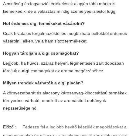
A minőség és fogyasztói értékelések alapján több márka is
kiemelkedik, de a választás mindig személyes ízléstől függ.
Hol érdemes
cigi
termékeket vásárolni?
Csak hivatalos forgalmazóktól és megbízható boltokból érdemes
vásárolni, elkerülve a hamisított termékeket.
Hogyan tároljam a
cigi
csomagokat?
Legjobb, ha hűvös, száraz helyen, légmentesen zárt dobozban
tároljuk a
cigi
csomagokat az aroma megőrzéséhez.
Milyen trendek várhatók a
cigi
piacán?
A környezetbarát és alacsony károsanyag-kibocsátású termékek
térnyerése várható, emellett az aromásított dohányok
népszerűsége nő.
Előző：
Fedezze fel a legjobb hevítő készülék megoldásokat a
mindennapokra és válassza a hatékony hevítő készülék opciókat