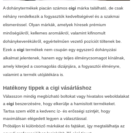
A dohánytermékek piacán számos
cigi
márka található, de csak
néhány rendelkezik a fogyasztók kedveltségével és a szakmai
elismeréssel. Olyan márkák, amelyek híresek prémium
minőségükről, kellemes aromáikról, valamint kifinomult
dohánykeverékükről, egyértelműen vezető pozíciót töltenek be.
Ezek a
cigi
termékek nem csupán egy egyszerű dohányzási
alkalmat jelentenek, hanem egy teljes élménycsomagot kínálnak,
amely kiterjed a csomagolás dizájnjára, a fogyasztói élményre,
valamint a termék utójátékára is.
Hatékony tippek a
cigi
vásárláshoz
Válasszon mindig megbízható boltokat vagy hivatalos weboldalakat
a
cigi
beszerzésére, hogy elkerülje a hamisított termékeket.
Tartsa szem előtt a kedvenc íz- és erősségi szintjét, hogy
maximálisan elégedett legyen a választással.
Próbáljon ki különböző márkákat és fajtákat, így megtalálhatja az