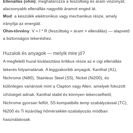
Ellenállás (ohm)
: meghatározza a feszültség és áram viszonyát;
alacsonyabb ellenállás nagyobb áramot enged át.
Mod
: a készülék elektronikus vagy mechanikus része, amely
irányítja az energiát.
Ohm-törvény
: V = I * R (feszültség = áram × ellenállás) — alapvető
a biztonságos tekeréshez.
Huzalok és anyagok — melyik mire jó?
A megfelelő huzal kiválasztása kritikus része az
e cigi ellenállás
tekerés
folyamatának. A leggyakoribb anyagok: Kanthal (A1),
Nichrome (Ni80), Stainless Steel (SS), Nickel (Ni200), és
különleges variánsok mint a Clapton vagy Alien, amelyek fokozott
ízhűséget adnak. Kanthal stabil és könnyen tekercselhető,
Nichrome gyorsan felfűt, SS kompatibilis temp szabályzással (TC),
Ni200 és Ti kizárólag hőmérséklet-szabályozás módban
használatosak.