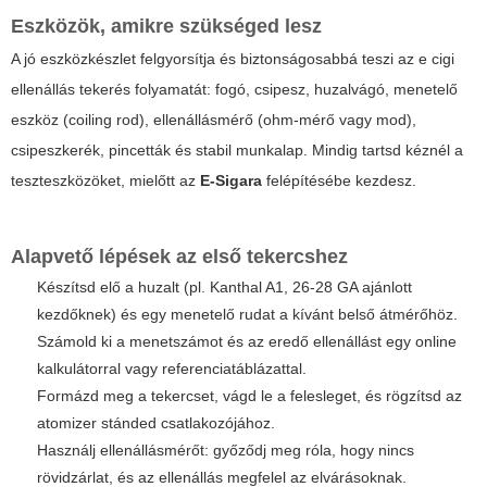
Eszközök, amikre szükséged lesz
A jó eszközkészlet felgyorsítja és biztonságosabbá teszi az
e cigi
ellenállás tekerés
folyamatát: fogó, csipesz, huzalvágó, menetelő
eszköz (coiling rod), ellenállásmérő (ohm-mérő vagy mod),
csipeszkerék, pincetták és stabil munkalap. Mindig tartsd kéznél a
teszteszközöket, mielőtt az
E-Sigara
felépítésébe kezdesz.
Alapvető lépések az első tekercshez
Készítsd elő a huzalt (pl. Kanthal A1, 26-28 GA ajánlott
kezdőknek) és egy menetelő rudat a kívánt belső átmérőhöz.
Számold ki a menetszámot és az eredő ellenállást egy online
kalkulátorral vagy referenciatáblázattal.
Formázd meg a tekercset, vágd le a felesleget, és rögzítsd az
atomizer stánded csatlakozójához.
Használj ellenállásmérőt: győződj meg róla, hogy nincs
rövidzárlat, és az ellenállás megfelel az elvárásoknak.