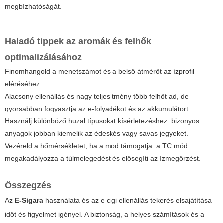
megbízhatóságát.
Haladó tippek az aromák és felhők
optimalizálásához
Finomhangold a menetszámot és a belső átmérőt az ízprofil
eléréséhez.
Alacsony ellenállás és nagy teljesítmény több felhőt ad, de
gyorsabban fogyasztja az e-folyadékot és az akkumulátort.
Használj különböző huzal típusokat kísérletezéshez: bizonyos
anyagok jobban kiemelik az édeskés vagy savas jegyeket.
Vezéreld a hőmérsékletet, ha a mod támogatja: a TC mód
megakadályozza a túlmelegedést és elősegíti az ízmegőrzést.
Összegzés
Az
E-Sigara
használata és az
e cigi ellenállás tekerés
elsajátítása
időt és figyelmet igényel. A biztonság, a helyes számítások és a