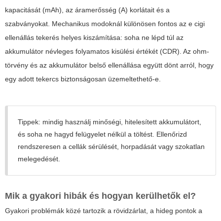
kapacitását (mAh), az áramerősség (A) korlátait és a
szabványokat. Mechanikus modoknál különösen fontos az
e cigi
ellenállás tekerés
helyes kiszámítása: soha ne lépd túl az
akkumulátor névleges folyamatos kisülési értékét (CDR). Az ohm-
törvény és az akkumulátor belső ellenállása együtt dönt arról, hogy
egy adott tekercs biztonságosan üzemeltethető-e.
Tippek: mindig használj minőségi, hitelesített akkumulátort,
és soha ne hagyd felügyelet nélkül a töltést. Ellenőrizd
rendszeresen a cellák sérülését, horpadását vagy szokatlan
melegedését.
Mik a gyakori hibák és hogyan kerülhetők el?
Gyakori problémák közé tartozik a rövidzárlat, a hideg pontok a