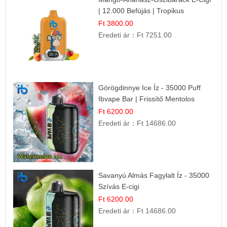
| 12.000 Befújás | Tropikus
Gyümölcs Íz
Ft 3800.00
Eredeti ár：
Ft 7251.00
Görögdinnye Ice Íz - 35000 Puff
Ibvape Bar | Frissítő Mentolos
Élmény!
Ft 6200.00
Eredeti ár：
Ft 14686.00
Savanyú Almás Fagylalt Íz - 35000
Szívás E-cigi
Ft 6200.00
Eredeti ár：
Ft 14686.00