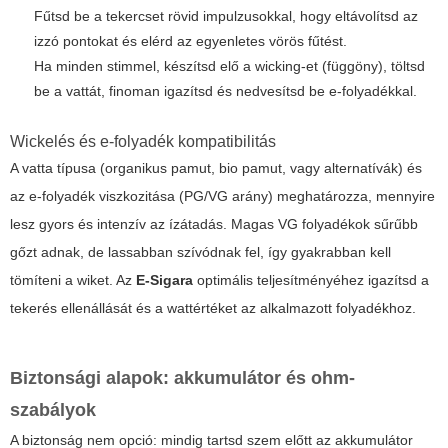
Fűtsd be a tekercset rövid impulzusokkal, hogy eltávolítsd az
izzó pontokat és elérd az egyenletes vörös fűtést.
Ha minden stimmel, készítsd elő a wicking-et (függöny), töltsd
be a vattát, finoman igazítsd és nedvesítsd be e-folyadékkal.
Wickelés és e-folyadék kompatibilitás
A vatta típusa (organikus pamut, bio pamut, vagy alternatívák) és
az e-folyadék viszkozitása (PG/VG arány) meghatározza, mennyire
lesz gyors és intenzív az ízátadás. Magas VG folyadékok sűrűbb
gőzt adnak, de lassabban szívódnak fel, így gyakrabban kell
tömíteni a wiket. Az
E-Sigara
optimális teljesítményéhez igazítsd a
tekerés ellenállását és a wattértéket az alkalmazott folyadékhoz.
Biztonsági alapok: akkumulátor és ohm-
szabályok
A biztonság nem opció: mindig tartsd szem előtt az akkumulátor