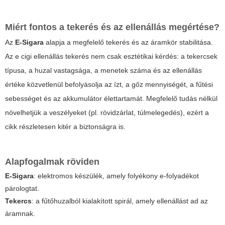
Miért fontos a tekerés és az ellenállás megértése?
Az
E-Sigara
alapja a megfelelő tekerés és az áramkör stabilitása.
Az
e cigi ellenállás tekerés
nem csak esztétikai kérdés: a tekercsek
típusa, a huzal vastagsága, a menetek száma és az ellenállás
értéke közvetlenül befolyásolja az ízt, a gőz mennyiségét, a fűtési
sebességet és az akkumulátor élettartamát. Megfelelő tudás nélkül
növelhetjük a veszélyeket (pl. rövidzárlat, túlmelegedés), ezért a
cikk részletesen kitér a biztonságra is.
Alapfogalmak röviden
E-Sigara
: elektromos készülék, amely folyékony e-folyadékot
párologtat.
Tekercs
: a fűtőhuzalból kialakított spirál, amely ellenállást ad az
áramnak.