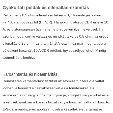
Gyakorlati példák és ellenállás-számítás
Például egy 0,5 ohm ellenállású tekercs 3,7 V névleges akkuról
~7,4 A áramot vesz föl (I = V/R). Ha akkumulátorod CDR értéke 10
A, ez biztonságosan üzemeltethető egyetlen ilyen tekercsel. Ha
azonban dual coil-re váltasz és mindkét tekercs 0,5 ohm, az eredő
ellenállás 0,25 ohm, az áram 14,8 A lesz — ez már meghaladja a
példaként használt 10 A CDR értéket, így veszélyes lehet. Mindig
számolj és ellenőrizz!
Karbanntartás és hibaelhárítás
Rendszeres karbantartás: tisztítsd az atomizert, cseréld a vattát
időben, ellenőrizd a csatlakozásokat és a tömítéseket. Ha
lecsökken az íz vagy a gőz mennyisége, vizsgáld meg a wiket és a
tekercset; gyakran a koszos huzal vagy elhasznált vatta a hibás. Az
E-Sigara
rendszeres ápolása növeli a készülék élettartamát és