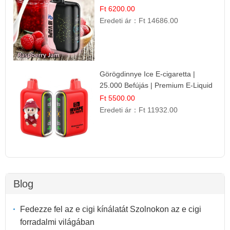
Ízélmény!
Ft 6200.00
Eredeti ár：
Ft 14686.00
Görögdinnye Ice E-cigaretta |
25.000 Befújás | Premium E-Liquid
Ft 5500.00
Eredeti ár：
Ft 11932.00
Blog
Fedezze fel az e cigi kínálatát Szolnokon az e cigi
forradalmi világában