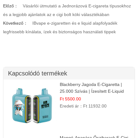
Előző：
Vásárlói útmutató a Jednorázová E-cigareta típusokhoz
és a legjobb ajánlatok az e cigi bolt köki választékában
Következő：
IBvape e-zigaretten és e liquid alapfolyadék
legfrissebb kínálata, ízek és biztonságos használati tippek
Kapcsolódó termékek
Blackberry Jagoda E-Cigaretta |
25.000 Szívás | Ízesített E-Liquid
Ft 5500.00
Eredeti ár：
Ft 11932.00
Mangó-Ananász-Őszibarack E-Cigi