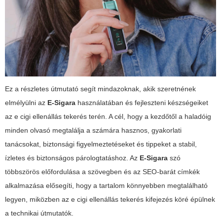
Ez a részletes útmutató segít mindazoknak, akik szeretnének
elmélyülni az
E-Sigara
használatában és fejleszteni készségeiket
az
e cigi ellenállás tekerés
terén. A cél, hogy a kezdőtől a haladóig
minden olvasó megtalálja a számára hasznos, gyakorlati
tanácsokat, biztonsági figyelmeztetéseket és tippeket a stabil,
ízletes és biztonságos párologtatáshoz. Az
E-Sigara
szó
többszörös előfordulása a szövegben és az SEO-barát címkék
alkalmazása elősegíti, hogy a tartalom könnyebben megtalálható
legyen, miközben az
e cigi ellenállás tekerés
kifejezés köré épülnek
a technikai útmutatók.