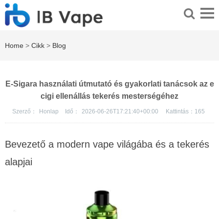
Home
>
Cikk
>
Blog
E-Sigara használati útmutató és gyakorlati tanácsok az e
cigi ellenállás tekerés mesterségéhez
Szerző：
Honlap
Idő：
2026-06-26T17:21:40+00:00
Kattintás：
165
Bevezető a modern vape világába és a tekerés
alapjai