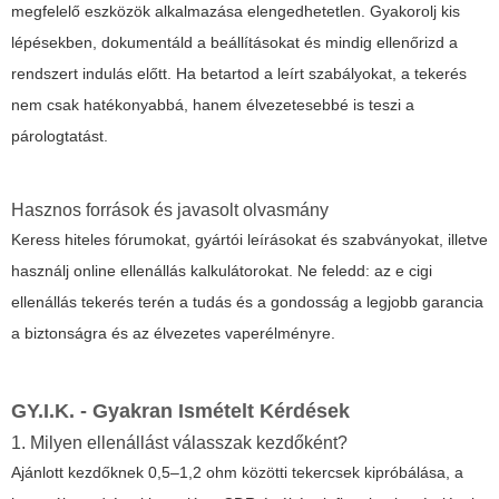
megfelelő eszközök alkalmazása elengedhetetlen. Gyakorolj kis
lépésekben, dokumentáld a beállításokat és mindig ellenőrizd a
rendszert indulás előtt. Ha betartod a leírt szabályokat, a tekerés
nem csak hatékonyabbá, hanem élvezetesebbé is teszi a
párologtatást.
Hasznos források és javasolt olvasmány
Keress hiteles fórumokat, gyártói leírásokat és szabványokat, illetve
használj online ellenállás kalkulátorokat. Ne feledd: az
e cigi
ellenállás tekerés
terén a tudás és a gondosság a legjobb garancia
a biztonságra és az élvezetes vaperélményre.
GY.I.K. - Gyakran Ismételt Kérdések
1. Milyen ellenállást válasszak kezdőként?
Ajánlott kezdőknek 0,5–1,2 ohm közötti tekercsek kipróbálása, a