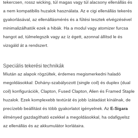
tekercsen, rossz wicking, túl magas vagy túl alacsony ellenállás és
a nem kompatibilis huzalok használata. Az
e cigi ellenállás tekerés
gyakorlásával, az ellenállásmérés és a fűtési tesztek elvégzésével
minimalizálhatók ezek a hibák. Ha a modul vagy atomizer furcsa
hangot ad, túlmelegszik vagy az íz égett, azonnal állítsd le és
vizsgáld át a rendszert.
Speciális tekerési technikák
Miután az alapok rögzültek, érdemes megismerkedni haladó
megoldásokkal: Dohány-szabályozott (single coil) és duplex (dual
coil) konfigurációk, Clapton, Fused Clapton, Alien és Framed Staple
huzalok. Ezek komplexebb textúrát és jobb ízátadást kínálnak, de
precízebb beállítást és több gyakorlatot igényelnek. Az
E-Sigara
élményed gazdagítható ezekkel a megoldásokkal, ha odafigyelsz
az ellenállás és az akkumulátor korlátaira.