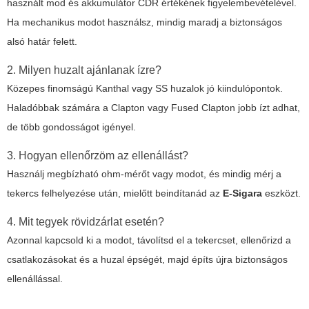
használt mod és akkumulátor CDR értékének figyelembevételével.
Ha mechanikus modot használsz, mindig maradj a biztonságos
alsó határ felett.
2. Milyen huzalt ajánlanak ízre?
Közepes finomságú Kanthal vagy SS huzalok jó kiindulópontok.
Haladóbbak számára a Clapton vagy Fused Clapton jobb ízt adhat,
de több gondosságot igényel.
3. Hogyan ellenőrzöm az ellenállást?
Használj megbízható ohm-mérőt vagy modot, és mindig mérj a
tekercs felhelyezése után, mielőtt beindítanád az
E-Sigara
eszközt.
4. Mit tegyek rövidzárlat esetén?
Azonnal kapcsold ki a modot, távolítsd el a tekercset, ellenőrizd a
csatlakozásokat és a huzal épségét, majd építs újra biztonságos
ellenállással.