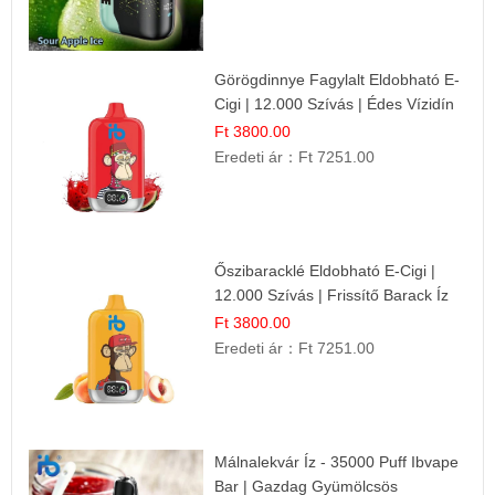
Görögdinnye Fagylalt Eldobható E-
Cigi | 12.000 Szívás | Édes Vízidín
Íz
Ft 3800.00
Eredeti ár：
Ft 7251.00
Őszibaracklé Eldobható E-Cigi |
12.000 Szívás | Frissítő Barack Íz
Ft 3800.00
Eredeti ár：
Ft 7251.00
Málnalekvár Íz - 35000 Puff Ibvape
Bar | Gazdag Gyümölcsös