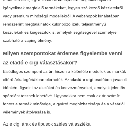
igényeiknek megfelelő termékeket, legyen szó kezdő készletekről
vagy prémium minőségű modellekről. A
webshopok
kínálatában
rendszerint megtalálhatók különböző ízek, teljesítményű
készülékek és kiegészítők is, amelyek segítségével személyre
szabható a vaping élmény.
Milyen szempontokat érdemes figyelembe venni
az eladó e cigi választásakor?
Elsődleges szempont az
ár
, hiszen a különféle modellek és márkák
eltérő árkategóriákban elérhetők. Az
eladó e cigi
esetében javasolt
időnként figyelni az akciókat és kedvezményeket, amelyek jelentős
spórolást tesznek lehetővé. Ugyanakkor nem csak az ár számít:
fontos a termék minősége, a gyártó megbízhatósága és a vásárlói
vélemények átolvasása is.
Az e cigi árak és típusok széles választéka