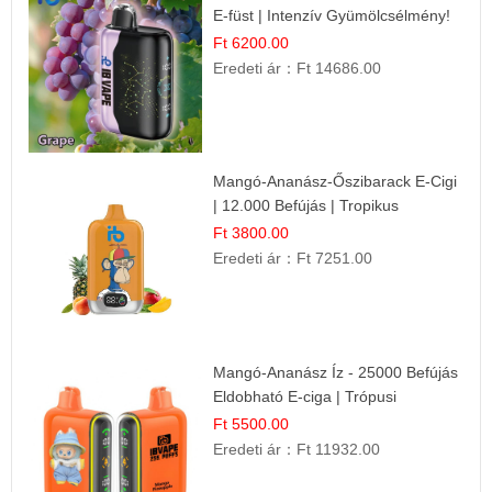
E-füst | Intenzív Gyümölcsélmény!
Ft 6200.00
Eredeti ár：
Ft 14686.00
Mangó-Ananász-Őszibarack E-Cigi
| 12.000 Befújás | Tropikus
Gyümölcs Íz
Ft 3800.00
Eredeti ár：
Ft 7251.00
Mangó-Ananász Íz - 25000 Befújás
Eldobható E-ciga | Trópusi
Gyümölcs Élmény!
Ft 5500.00
Eredeti ár：
Ft 11932.00