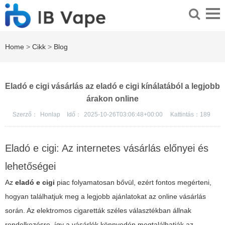
Home
>
Cikk
>
Blog
Eladó e cigi vásárlás az eladó e cigi kínálatából a legjobb
árakon online
Szerző：
Honlap
Idő：
2025-10-26T03:06:48+00:00
Kattintás：
189
Eladó e cigi: Az internetes vásárlás előnyei és
lehetőségei
Az
eladó e cigi
piac folyamatosan bővül, ezért fontos megérteni,
hogyan találhatjuk meg a legjobb ajánlatokat az online vásárlás
során. Az elektromos cigaretták széles választékban állnak
rendelkezésre, így a vásárlók könnyedén megtalálhatják az