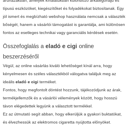
áruházakban, amelyek kínálatukban különböző árkategóriájú és
típusú eszközöket, kiegészítőket és folyadékokat biztosítanak. Egy
jól ismert és megbízható webshop használata nemcsak a választék
bőségét, hanem a vásárlói támogatást is garantálja, ami különösen
fontos az esetleges technikai vagy garanciális kérdések esetén.
Összefoglalás a
eladó e cigi
online
beszerzéséről
Végül, az online vásárlás kiváló lehetőséget kínál arra, hogy
kényelmesen és széles választékból válogatva találjuk meg az
ideális
eladó e cigi
terméket.
Fontos, hogy megfontolt döntést hozzunk, tájékozódjunk az árak,
termékjellemzők és a vásárlói vélemények között, hogy hosszú
távon elégedettek legyünk a választott termékkel.
Ez az útmutató segít abban, hogy elkerüljük a gyakori buktatókat,
és élvezhessük az elektromos cigaretta nyújtotta előnyöket.