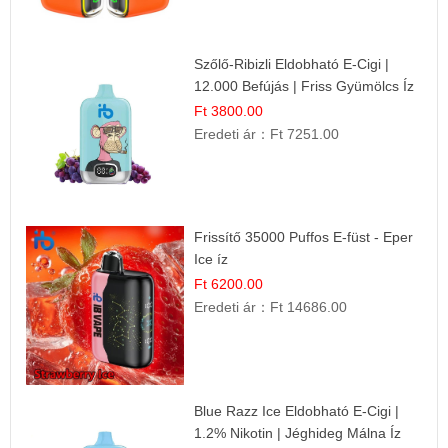
Szőlő-Ribizli Eldobható E-Cigi |
12.000 Befújás | Friss Gyümölcs Íz
Ft 3800.00
Eredeti ár：
Ft 7251.00
Frissítő 35000 Puffos E-füst - Eper
Ice íz
Ft 6200.00
Eredeti ár：
Ft 14686.00
Blue Razz Ice Eldobható E-Cigi |
1.2% Nikotin | Jéghideg Málna Íz