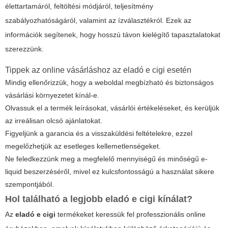
élettartamáról, feltöltési módjáról, teljesítmény
szabályozhatóságáról, valamint az ízválasztékról. Ezek az
információk segítenek, hogy hosszú távon kielégítő tapasztalatokat
szerezzünk.
Tippek az online vásárláshoz az eladó e cigi esetén
Mindig ellenőrizzük, hogy a weboldal megbízható és biztonságos
vásárlási környezetet kínál-e.
Olvassuk el a termék leírásokat, vásárlói értékeléseket, és kerüljük
az irreálisan olcsó ajánlatokat.
Figyeljünk a garancia és a visszaküldési feltételekre, ezzel
megelőzhetjük az esetleges kellemetlenségeket.
Ne feledkezzünk meg a megfelelő mennyiségű és minőségű e-
liquid beszerzéséről, mivel ez kulcsfontosságú a használat sikere
szempontjából.
Hol található a legjobb eladó e cigi kínálat?
Az
eladó e cigi
termékeket keressük fel professzionális online