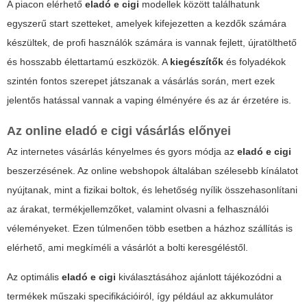
A piacon elérhető
eladó e cigi
modellek között találhatunk
egyszerű
start szetteket
, amelyek kifejezetten a kezdők számára
készültek, de profi használók számára is vannak fejlett, újratölthető
és hosszabb élettartamú eszközök. A
kiegészítők
és folyadékok
szintén fontos szerepet játszanak a vásárlás során, mert ezek
jelentős hatással vannak a vaping élményére és az ár érzetére is.
Az online eladó e cigi vásárlás előnyei
Az internetes vásárlás kényelmes és gyors módja az
eladó e cigi
beszerzésének. Az online webshopok általában szélesebb kínálatot
nyújtanak, mint a fizikai boltok, és lehetőség nyílik összehasonlítani
az árakat, termékjellemzőket, valamint olvasni a felhasználói
véleményeket. Ezen túlmenően több esetben a házhoz szállítás is
elérhető, ami megkíméli a vásárlót a bolti keresgéléstől.
Az optimális
eladó e cigi
kiválasztásához ajánlott tájékozódni a
termékek műszaki specifikációiról, így például az akkumulátor