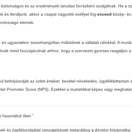
és biztonságos és az eredmények tanulási forrásként szolgálnak. Ha a s
k és iteráljunk, akkor a csapat nagyobb eséllyel fog
exceed
közép- és
csfontosságú elemek.
i, és ugyanakkor összehangoltan működnek a vállalati célokkal. A mun
tívák mind hozzájárulnak ahhoz, hogy a szervezet gyorsan reagáljon a
befolyásolják az üzleti értéket: bevétel növekedés, ügyfélélettartam 
Net Promoter Score (NPS). Ezekkel a mutatókkal képes vagy meghatár
 használod őket.”
lések és ügyfélszolgálati visszajelzések integrálása a döntési folyamatba