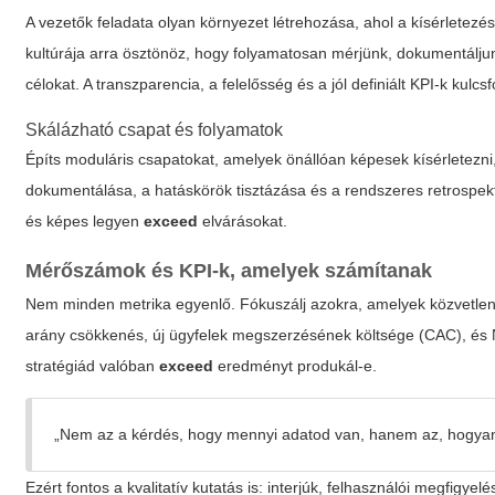
A vezetők feladata olyan környezet létrehozása, ahol a kísérletez
kultúrája arra ösztönöz, hogy folyamatosan mérjünk, dokumentáljun
célokat. A transzparencia, a felelősség és a jól definiált KPI-k kul
Skálázható csapat és folyamatok
Építs moduláris csapatokat, amelyek önállóan képesek kísérletezn
dokumentálása, a hatáskörök tisztázása és a rendszeres retrospek
és képes legyen
exceed
elvárásokat.
Mérőszámok és KPI-k, amelyek számítanak
Nem minden metrika egyenlő. Fókuszálj azokra, amelyek közvetlenül 
arány csökkenés, új ügyfelek megszerzésének költsége (CAC), és 
stratégiád valóban
exceed
eredményt produkál-e.
„Nem az a kérdés, hogy mennyi adatod van, hanem az, hogyan
Ezért fontos a kvalitatív kutatás is: interjúk, felhasználói megfigye