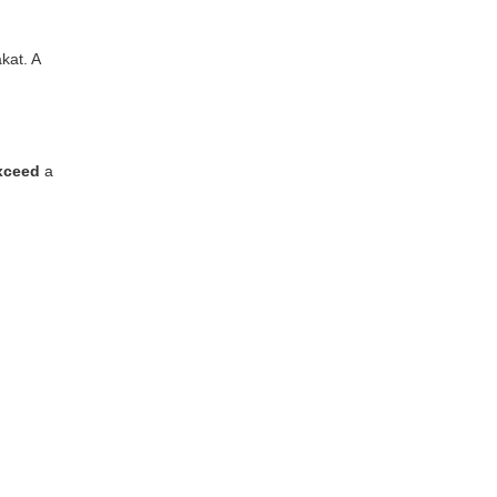
kat. A
xceed
a