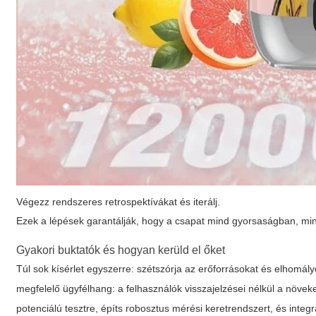
Végezz rendszeres retrospektívákat és iterálj.
Ezek a lépések garantálják, hogy a csapat mind gyorsaságban, m
Gyakori buktatók és hogyan kerüld el őket
Túl sok kísérlet egyszerre: szétszórja az erőforrásokat és elhomá
megfelelő ügyfélhang: a felhasználók visszajelzései nélkül a növe
potenciálú tesztre, építs robosztus mérési keretrendszert, és inte