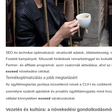
SEO és technikai optimalizáció: strukturált adatok, oldalsebesség,
Fizetett kampányok: fókuszált hirdetések remarketinggel és looka
Partner- és affiliate programok: azon csatornák aktiválása, ahol az
exceed
növekedési célokat.
Termékoptimalizálás a jobb megtartásért
Az ügyfélmegtartás javítása közvetlenül növeli a CLV-t és csökkent
személyre szabott ajánlatok és proaktív ügyféltámogatás mind hoz
vállalat könnyebben
exceed
várakozásokat.
Vezetés és kultúra: a növekedési gondolkodásmód