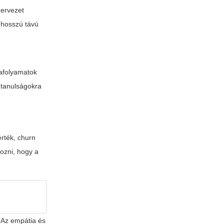
zervezet
 hosszú távú
kafolyamatok
 tanulságokra
érték, churn
ozni, hogy a
. Az empátia és