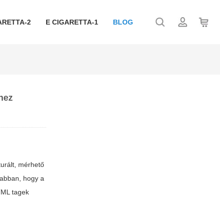
ARETTA-2
E CIGARETTA-1
BLOG
hez
turált, mérhető
 abban, hogy a
TML tagek