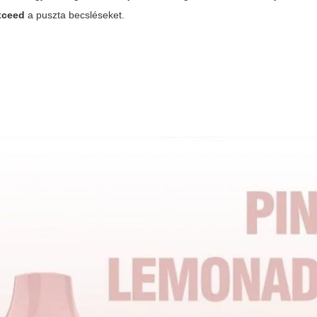
xceed
a puszta becsléseket.