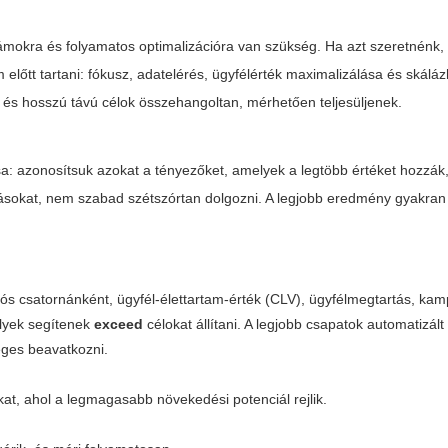
ámokra és folyamatos optimalizációra van szükség. Ha azt szeretnénk,
 előtt tartani: fókusz, adatelérés, ügyfélérték maximalizálása és skálá
id és hosszú távú célok összehangoltan, mérhetően teljesüljenek.
: azonosítsuk azokat a tényezőket, amelyek a legtöbb értéket hozzák,
sokat, nem szabad szétszórtan dolgozni. A legjobb eredmény gyakran 
iós csatornánként, ügyfél-élettartam-érték (CLV), ügyfélmegtartás, ka
elyek segítenek
exceed
célokat állítani. A legjobb csapatok automatizált
éges beavatkozni.
okat, ahol a legmagasabb növekedési potenciál rejlik.