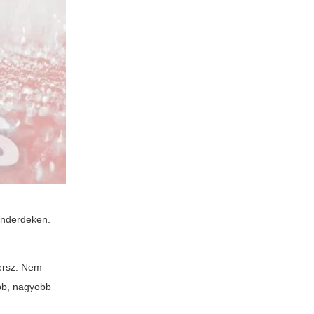
enderdeken.
mérsz. Nem
ebb, nagyobb