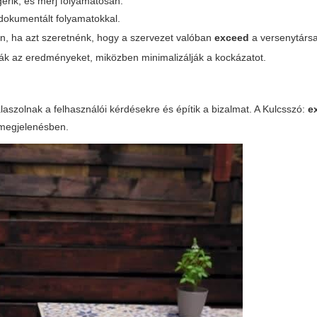
gérik, és mérj folyamatosan.
 dokumentált folyamatokkal.
en, ha azt szeretnénk, hogy a szervezet valóban
exceed
a versenytársa
álják az eredményeket, miközben minimalizálják a kockázatot.
álaszolnak a felhasználói kérdésekre és építik a bizalmat. A Kulcsszó:
e
 megjelenésben.