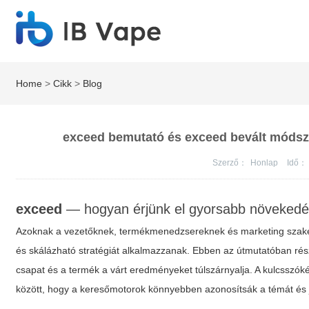
Home
>
Cikk
>
Blog
exceed bemutató és exceed bevált móds
Szerző：
Honlap
Idő：
exceed
— hogyan érjünk el gyorsabb növekedé
Azoknak a vezetőknek, termékmenedzsereknek és marketing szak
és skálázható stratégiát alkalmazzanak. Ebben az útmutatóban rés
csapat és a termék a várt eredményeket túlszárnyalja. A kulcsszók
között, hogy a keresőmotorok könnyebben azonosítsák a témát és j