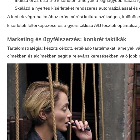
Indítsd el az első 3-5 kísérletet, amelyek a legnagyobb hatást í
Skálázd a nyertes kísérleteket rendszeres automatizálással és
A fentiek végrehajtásához erős mérési kultúra szükséges, különös
kísérletek feltérképezése és a gyors ciklusú A/B tesztek optimaliz
Marketing és ügyfélszerzés: konkrét taktikák
Tartalomstratégia: készíts célzott, értékadó tartalmakat, amelyek v
címekben és alcímekben segít a releváns keresésekben való jobb