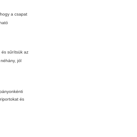
 hogy a csapat
zható
 és sűrítsük az
néhány, jól
mpányonkénti
 riportokat és