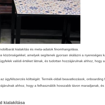
 mobilbarát kialakítás és meta-adatok finomhangolása.
like közönségekkel, amelyek segítenek gyorsan skálázni a nyereséges
 ügyfelek valódi értéket látnak, és tudottan hozzájárulnak ahhoz, hogy a
i az ügyfélszerzés költségét. Termék-oldali beavatkozások, onboarding f
zájárulnak ahhoz, hogy a felhasználók hosszabb távon maradjanak, és 
 kialakítása