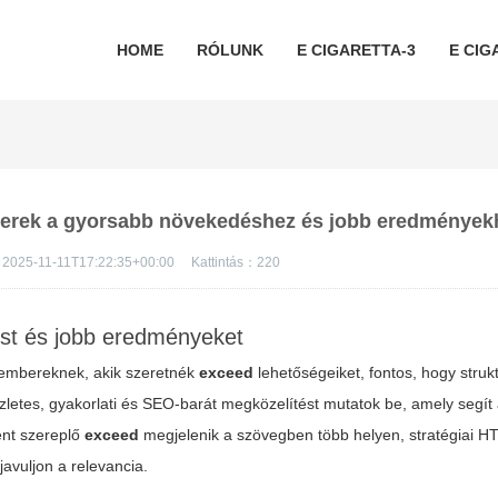
HOME
RÓLUNK
E CIGARETTA-3
E CIG
zerek a gyorsabb növekedéshez és jobb eredmények
2025-11-11T17:22:35+00:00
Kattintás：
220
st és jobb eredményeket
embereknek, akik szeretnék
exceed
lehetőségeiket, fontos, hogy struk
zletes, gyakorlati és SEO-barát megközelítést mutatok be, amely segít
ént szereplő
exceed
megjelenik a szövegben több helyen, stratégiai H
avuljon a relevancia.