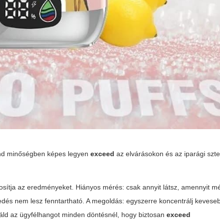
ind minőségben képes legyen
exceed
az elvárásokon és az iparági szt
lyosítja az eredményeket. Hiányos mérés: csak annyit látsz, amennyit 
kedés nem lesz fenntartható. A megoldás: egyszerre koncentrálj keves
gráld az ügyfélhangot minden döntésnél, hogy biztosan
exceed