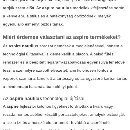
tartják szem előtt. Az
aspire nautilus
modellek kifejlesztése során
a kényelem, a stílus és a hatékonyság ötvöződnek, melyek
egyedülálló élményt biztosítanak.
Miért érdemes választani az
aspire
termékeket?
Az
aspire nautilus
sorozat nemcsak a megjelenésével, hanem a
technológiai újításaival is kiemelkedik a piacon. A
belső fűtési
rendszer
és a
beépített légáram-szabályozás
egyensúlya lehetővé
teszi a személyre szabott élvezetet, ami különösen fontos a
vaperek számára. Emellett a tartósság és az egyszerű karbantartás
a mindennapi használatban előnyt jelent.
Az
aspire nautilus
technológiai újításai
A
aspire
fejlesztői különös figyelmet fordítottak a kvarc vagy
rozsdamentes acélból készült porlasztófejekre, amelyek biztosítják
a tiszta ízt és a hosszú élettartamot. Továbbá a
cserélhető