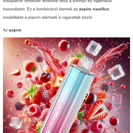
töltőpatron
rendszer lehetővé teszi a könnyű és higiénikus
használatot. Ez a kombináció kiemeli az
aspire nautilus
modelleket a piacon elérhető e-cigaretták közül.
Az
aspire