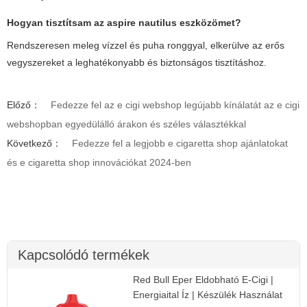
Hogyan tisztítsam az
aspire nautilus
eszközömet?
Rendszeresen meleg vízzel és puha ronggyal, elkerülve az erős
vegyszereket a leghatékonyabb és biztonságos tisztításhoz.
Előző：
Fedezze fel az e cigi webshop legújabb kínálatát az e cigi
webshopban egyedülálló árakon és széles választékkal
Következő：
Fedezze fel a legjobb e cigaretta shop ajánlatokat
és e cigaretta shop innovációkat 2024-ben
Kapcsolódó termékek
Red Bull Eper Eldobható E-Cigi |
Energiaital Íz | Készülék Használat