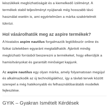
készülékek megbízhatóságát és a kiemelkedő ízélményt. A
termékek stabil teljesítményt nyújtanak még hosszabb távú
használat esetén is, ami egyértelműen a márka szakértelmét
tükrözi.
Hol vásárolhatók meg az
aspire
termékek?
A hivatalos
aspire nautilus
forgalmazók legtöbbször online és
fizikai üzletekben egyaránt megtalálhatók. Ajánlott mindig
megbízható forrásból beszerezni a termékeket, hogy elkerüljük a
hamisítványokat és garantált minőséget kapjunk.
Az
aspire nautilus
egy olyan márka, amely folyamatosan megújul
és alkalmazkodik az új technológiákhoz, így a távlati tervek között
szerepel a még hatékonyabb és felhasználóbarátabb modellek
fejlesztése.
GYIK – Gyakran Ismételt Kérdések