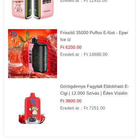
Eredeti ár：
Ft 11932.00
Frissítő 35000 Puffos E-füst - Eper
Ice íz
Ft 6200.00
Eredeti ár：
Ft 14686.00
Görögdinnye Fagylalt Eldobható E-
Cigi | 12.000 Szívás | Édes Vízidín
Íz
Ft 3800.00
Eredeti ár：
Ft 7251.00