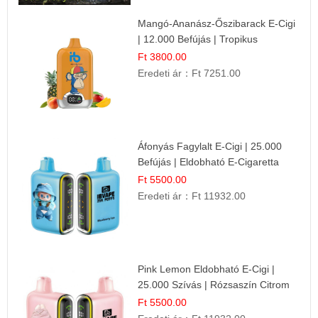
Mangó-Ananász-Őszibarack E-Cigi
| 12.000 Befújás | Tropikus
Gyümölcs Íz
Ft 3800.00
Eredeti ár：
Ft 7251.00
Áfonyás Fagylalt E-Cigi | 25.000
Befújás | Eldobható E-Cigaretta
Ft 5500.00
Eredeti ár：
Ft 11932.00
Pink Lemon Eldobható E-Cigi |
25.000 Szívás | Rózsaszín Citrom
Íz
Ft 5500.00