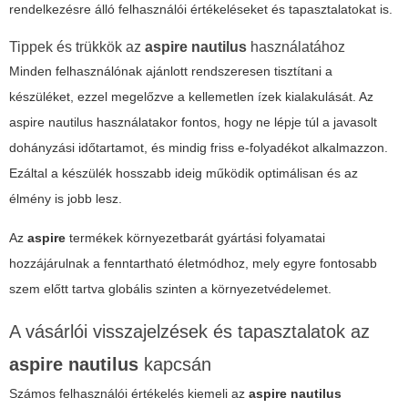
rendelkezésre álló felhasználói értékeléseket és tapasztalatokat is.
Tippek és trükkök az
aspire nautilus
használatához
Minden felhasználónak ajánlott rendszeresen tisztítani a
készüléket, ezzel megelőzve a kellemetlen ízek kialakulását. Az
aspire nautilus
használatakor fontos, hogy ne lépje túl a javasolt
dohányzási időtartamot, és mindig friss e-folyadékot alkalmazzon.
Ezáltal a készülék hosszabb ideig működik optimálisan és az
élmény is jobb lesz.
Az
aspire
termékek környezetbarát gyártási folyamatai
hozzájárulnak a fenntartható életmódhoz, mely egyre fontosabb
szem előtt tartva globális szinten a környezetvédelemet.
A vásárlói visszajelzések és tapasztalatok az
aspire nautilus
kapcsán
Számos felhasználói értékelés kiemeli az
aspire nautilus