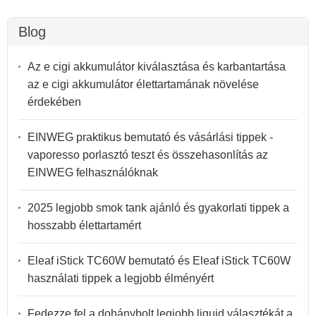
Blog
Az e cigi akkumulátor kiválasztása és karbantartása
az e cigi akkumulátor élettartamának növelése
érdekében
EINWEG praktikus bemutató és vásárlási tippek -
vaporesso porlasztó teszt és összehasonlítás az
EINWEG felhasználóknak
2025 legjobb smok tank ajánló és gyakorlati tippek a
hosszabb élettartamért
Eleaf iStick TC60W bemutató és Eleaf iStick TC60W
használati tippek a legjobb élményért
Fedezze fel a dohánybolt legjobb liquid választékát a