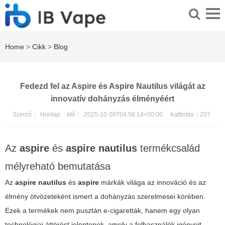
Home
>
Cikk
>
Blog
Fedezd fel az Aspire és Aspire Nautilus világát az
innovatív dohányzás élményéért
Szerző：
Honlap
Idő：
2025-10-26T04:56:14+00:00
Kattintás：
207
Az
aspire
és
aspire nautilus
termékcsalád
mélyreható bemutatása
Az
aspire nautilus
és
aspire
márkák világa az innováció és az
élmény ötvözeteként ismert a dohányzás szerelmesei körében.
Ezek a termékek nem pusztán e-cigaretták, hanem egy olyan
technológiai áttörést jelentenek, amely a felhasználók igényeit