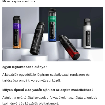
Mi az
aspire nautilus
egyik legfontosabb előnye?
A készülék egyedülálló légáram-szabályozási rendszere és
tartóssága emeli ki versenytársai közül.
Milyen típusú e-folyadék ajánlott az
aspire
modellekhez?
Ajánlott a gyártó által javasolt e-folyadékok használata a legjobb
ízélményért és készülék élettartamért.