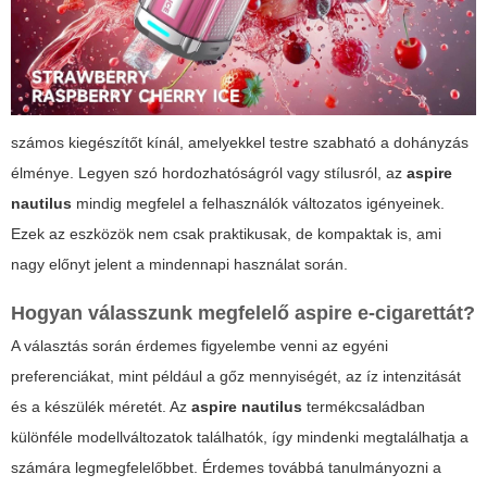
számos kiegészítőt kínál, amelyekkel testre szabható a dohányzás
élménye. Legyen szó hordozhatóságról vagy stílusról, az
aspire
nautilus
mindig megfelel a felhasználók változatos igényeinek.
Ezek az eszközök nem csak praktikusak, de kompaktak is, ami
nagy előnyt jelent a mindennapi használat során.
Hogyan válasszunk megfelelő
aspire
e-cigarettát?
A választás során érdemes figyelembe venni az egyéni
preferenciákat, mint például a gőz mennyiségét, az íz intenzitását
és a készülék méretét. Az
aspire nautilus
termékcsaládban
különféle modellváltozatok találhatók, így mindenki megtalálhatja a
számára legmegfelelőbbet. Érdemes továbbá tanulmányozni a