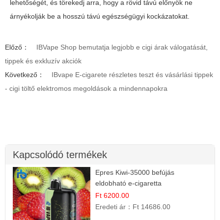
lehetőségét, és törekedj arra, hogy a rövid távú előnyök ne
árnyékolják be a hosszú távú egészségügyi kockázatokat.
Előző：
IBVape Shop bemutatja legjobb e cigi árak válogatását,
tippek és exkluzív akciók
Következő：
IBvape E-cigarete részletes teszt és vásárlási tippek
- cigi töltő elektromos megoldások a mindennapokra
Kapcsolódó termékek
Epres Kiwi-35000 befújás
eldobható e-cigaretta
Ft 6200.00
Eredeti ár：
Ft 14686.00