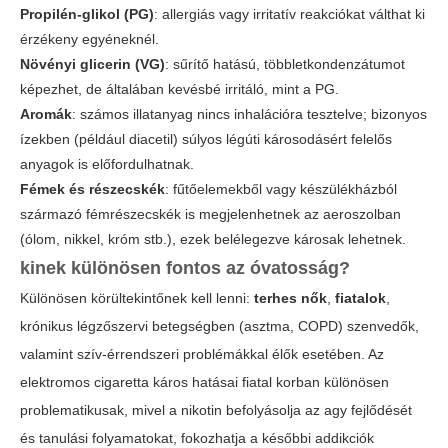
Propilén-glikol (PG)
: allergiás vagy irritatív reakciókat válthat ki
érzékeny egyéneknél.
Növényi glicerin (VG)
: sűrítő hatású, többletkondenzátumot
képezhet, de általában kevésbé irritáló, mint a PG.
Aromák
: számos illatanyag nincs inhalációra tesztelve; bizonyos
ízekben (például diacetil) súlyos légúti károsodásért felelős
anyagok is előfordulhatnak.
Fémek és részecskék
: fűtőelemekből vagy készülékházból
származó fémrészecskék is megjelenhetnek az aeroszolban
(ólom, nikkel, króm stb.), ezek belélegezve károsak lehetnek.
kinek különösen fontos az óvatosság?
Különösen körültekintőnek kell lenni:
terhes nők
,
fiatalok
,
krónikus légzőszervi betegségben (asztma, COPD) szenvedők,
valamint szív-érrendszeri problémákkal élők esetében. Az
elektromos cigaretta káros hatásai
fiatal korban különösen
problematikusak, mivel a nikotin befolyásolja az agy fejlődését
és tanulási folyamatokat, fokozhatja a későbbi addikciók