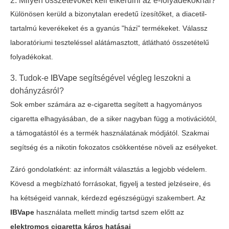
2. Milyen összetevőket kell elkerülni az e-folyadékoknál?
Különösen kerüld a bizonytalan eredetű ízesítőket, a diacetil-
tartalmú keverékeket és a gyanús "házi" termékeket. Válassz
laboratóriumi teszteléssel alátámasztott, átlátható összetételű
folyadékokat.
3. Tudok-e
IBVape
segítségével végleg leszokni a
dohányzásról?
Sok ember számára az e-cigaretta segített a hagyományos
cigaretta elhagyásában, de a siker nagyban függ a motivációtól,
a támogatástól és a termék használatának módjától. Szakmai
segítség és a nikotin fokozatos csökkentése növeli az esélyeket.
Záró gondolatként: az informált választás a legjobb védelem.
Kövesd a megbízható forrásokat, figyelj a tested jelzéseire, és
ha kétségeid vannak, kérdezd egészségügyi szakembert. Az
IBVape
használata mellett mindig tartsd szem előtt az
elektromos cigaretta káros hatásai