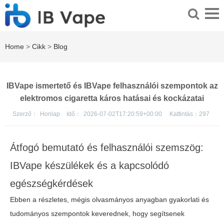
Home
>
Cikk
>
Blog
IBVape ismertető és IBVape felhasználói szempontok az
elektromos cigaretta káros hatásai és kockázatai
Szerző：
Honlap
Idő：
2026-07-02T17:20:59+00:00
Kattintás：
297
Átfogó bemutató és felhasználói szemszög:
IBVape készülékek és a kapcsolódó
egészségkérdések
Ebben a részletes, mégis olvasmányos anyagban gyakorlati és
tudományos szempontok keverednek, hogy segítsenek