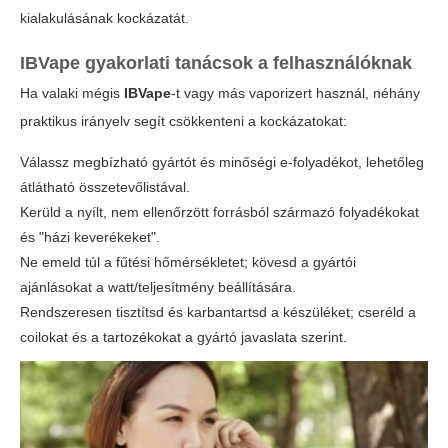
kialakulásának kockázatát.
IBVape gyakorlati tanácsok a felhasználóknak
Ha valaki mégis
IBVape
-t vagy más vaporizert használ, néhány
praktikus irányelv segít csökkenteni a kockázatokat:
Válassz megbízható gyártót és minőségi e-folyadékot, lehetőleg
átlátható összetevőlistával.
Kerüld a nyílt, nem ellenőrzött forrásból származó folyadékokat
és "házi keverékeket".
Ne emeld túl a fűtési hőmérsékletet; kövesd a gyártói
ajánlásokat a watt/teljesítmény beállítására.
Rendszeresen tisztítsd és karbantartsd a készüléket; cseréld a
coilokat és a tartozékokat a gyártó javaslata szerint.