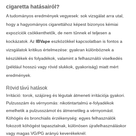
cigaretta hatásairól?
A tudományos eredmények vegyesek: sok vizsgálat arra utal,
hogy a hagyományos cigarettához képest bizonyos kémiai
expozíciók csökkenthetők, de nem tűnnek el teljesen a
kockázatok. Az
IBVape
eszközökkel kapcsolatban is fontos a
vizsgálatok kritikus értelmezése: gyakran különböznek a
készülékek és folyadékok, valamint a felhasználói viselkedés
(például hosszú vagy rövid slukkok, gyakoriság) miatt mért
eredmények.
Rövid távú hatások
Irritáció: torok, szájüreg és légutak átmeneti irritációja gyakori.
Pulzusszám és vérnyomás: nikotintartalmú e-folyadékok
emelhetik a pulzusszámot és átmenetileg a vérnyomást.
Köhögés és bronchialis érzékenység: egyes felhasználók
fokozott köhögést tapasztalnak, különösen újrafelhasználáskor
vagy magas VG/PG arányú keverékeknél.