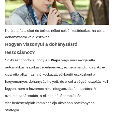
Kerüld a fiatalokat és terhes nőket célzó ízesítéseket, ha cél a
dohányzásról való leszokás.
Hogyan viszonyul a dohányzásról
leszokáshoz?
Sokki azt gondolja, hogy a
IBVape
vagy más e-cigaretta
automatikus leszokást eredményez; ez nem mindig igaz. Az e-
cigaretta alkalmazható kockázatcsökkentő eszközként a
hagyományos dohányzás helyett, de a cél a végső leszokás kell
legyen, nem a huzamos nikotinfogyasztás fenntartása. A
szakmai tanácsadás, a nikotin pótló terápiák és
viselkedésterápiák kombinációja általában hatékonyabb
stratégia.