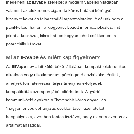
megérteni az
IBVape
szerepét a modern vapelés világában,
valamint az
elektromos cigaretta káros hatásai
köré gyűlt
bizonyítékokat és felhasználói tapasztalatokat. A célunk nem a
pánikkeltés, hanem a kiegyensúlyozott információközlés: mit
jelent a kockázat, kikre hat, és hogyan lehet csökkenteni a
potenciális károkat.
Mi az
IBVape
és miért kap figyelmet?
Az
IBVape
név alatt különböző, általában kompakt, elektronikus
nikotinos vagy nikotinmentes párologtató eszközöket értünk,
amelyek formatervezés, teljesítmény és e-folyadék
kompatibilitás szempontjából eltérhetnek. A gyártói
kommunikáció gyakran a "kevesebb káros anyag" és
"hagyományos dohányzás csökkentése" üzeneteket
hangsúlyozza, azonban fontos tisztázni, hogy ez nem azonos az
ártalmatlansággal.