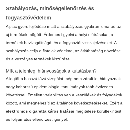
Szabályozás, minőségellenőrzés és
fogyasztóvédelem
A piac gyors fejlődése miatt a szabályozás gyakran lemarad az
új termékek mögött. Érdemes figyelni a helyi előírásokat, a
termékek bevizsgáltságát és a fogyasztói visszajelzéseket. A
szabályozás célja a fiatalok védelme, az átláthatóság növelése
és a veszélyes termékek kiszűrése.
MIK a jelenlegi hiányosságok a kutatásban?
A legtöbb hosszú távú vizsgálat még nem zárult le, hiányoznak
nagy kohorszú epidemiológiai tanulmányok több évtizedes
követéssel. Emellett variabilitás van a készülékek és folyadékok
között, ami megnehezíti az általános következtetéseket. Ezért a
elektromos cigaretta káros hatásai
megítélése körültekintést
és folyamatos ellenőrzést igényel.