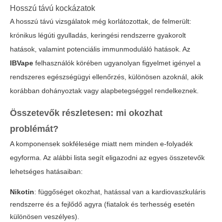
Hosszú távú kockázatok
A hosszú távú vizsgálatok még korlátozottak, de felmerült:
krónikus légúti gyulladás, keringési rendszerre gyakorolt
hatások, valamint potenciális immunmoduláló hatások. Az
IBVape
felhasználók körében ugyanolyan figyelmet igényel a
rendszeres egészségügyi ellenőrzés, különösen azoknál, akik
korábban dohányoztak vagy alapbetegséggel rendelkeznek.
Összetevők részletesen: mi okozhat
problémát?
A komponensek sokfélesége miatt nem minden e-folyadék
egyforma. Az alábbi lista segít eligazodni az egyes összetevők
lehetséges hatásaiban:
Nikotin
: függőséget okozhat, hatással van a kardiovaszkuláris
rendszerre és a fejlődő agyra (fiatalok és terhesség esetén
különösen veszélyes).