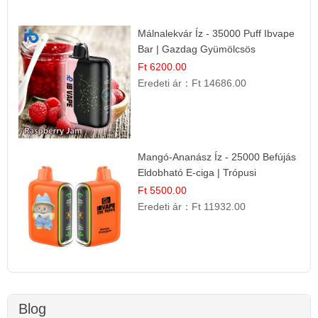
Málnalekvár Íz - 35000 Puff Ibvape
Bar | Gazdag Gyümölcsös
Ízélmény!
Ft 6200.00
Eredeti ár：
Ft 14686.00
Mangó-Ananász Íz - 25000 Befújás
Eldobható E-ciga | Trópusi
Gyümölcs Élmény!
Ft 5500.00
Eredeti ár：
Ft 11932.00
Blog