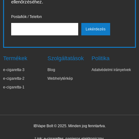
ellenőrzéséhez.
Postafiók / Telefon
Termékek
Szolgáltatások
Politika
e-cigaretta-3
Blog
Adatvédelmi irányelvek
e-cigaretta-2
Webhelytérkép
e-cigaretta-1
IBVape Bolt © 2025. Minden jog fenntartva.
✕
Bar***ra
Nemrég vásárolt
Link:
e-cigarettes
papieros elektroniczny