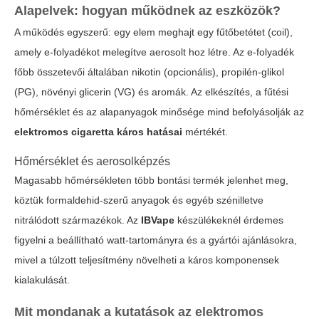
Alapelvek: hogyan működnek az eszközök?
A működés egyszerű: egy elem meghajt egy fűtőbetétet (coil),
amely e-folyadékot melegítve aerosolt hoz létre. Az e-folyadék
főbb összetevői általában nikotin (opcionális), propilén-glikol
(PG), növényi glicerin (VG) és aromák. Az elkészítés, a fűtési
hőmérséklet és az alapanyagok minősége mind befolyásolják az
elektromos cigaretta káros hatásai
mértékét.
Hőmérséklet és aerosolképzés
Magasabb hőmérsékleten több bontási termék jelenhet meg,
köztük formaldehid-szerű anyagok és egyéb szénilletve
nitrálódott származékok. Az
IBVape
készülékeknél érdemes
figyelni a beállítható watt-tartományra és a gyártói ajánlásokra,
mivel a túlzott teljesítmény növelheti a káros komponensek
kialakulását.
Mit mondanak a kutatások az elektromos