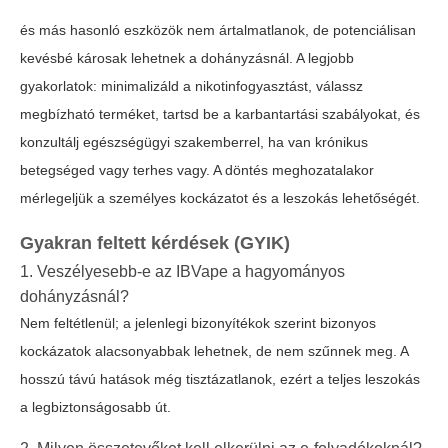
és más hasonló eszközök nem ártalmatlanok, de potenciálisan
kevésbé károsak lehetnek a dohányzásnál. A legjobb
gyakorlatok: minimalizáld a nikotinfogyasztást, válassz
megbízható terméket, tartsd be a karbantartási szabályokat, és
konzultálj egészségügyi szakemberrel, ha van krónikus
betegséged vagy terhes vagy. A döntés meghozatalakor
mérlegeljük a személyes kockázatot és a leszokás lehetőségét.
Gyakran feltett kérdések (GYIK)
1. Veszélyesebb-e az IBVape a hagyományos
dohányzásnál?
Nem feltétlenül; a jelenlegi bizonyítékok szerint bizonyos
kockázatok alacsonyabbak lehetnek, de nem szűnnek meg. A
hosszú távú hatások még tisztázatlanok, ezért a teljes leszokás
a legbiztonságosabb út.