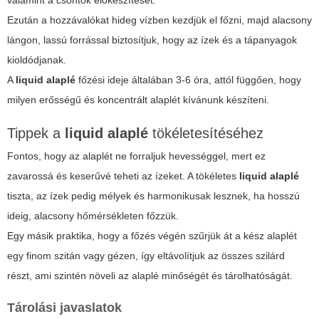
valamint a csontok előkészítését.
Ezután a hozzávalókat hideg vízben kezdjük el főzni, majd alacsony
lángon, lassú forrással biztosítjuk, hogy az ízek és a tápanyagok
kioldódjanak.
A
liquid alaplé
főzési ideje általában 3-6 óra, attól függően, hogy
milyen erősségű és koncentrált alaplét kívánunk készíteni.
Tippek a
liquid alaplé
tökéletesítéséhez
Fontos, hogy az alaplét ne forraljuk hevességgel, mert ez
zavarossá és keserűvé teheti az ízeket. A tökéletes
liquid alaplé
tiszta, az ízek pedig mélyek és harmonikusak lesznek, ha hosszú
ideig, alacsony hőmérsékleten főzzük.
Egy másik praktika, hogy a főzés végén szűrjük át a kész alaplét
egy finom szitán vagy gézen, így eltávolítjuk az összes szilárd
részt, ami szintén növeli az alaplé minőségét és tárolhatóságát.
Tárolási javaslatok