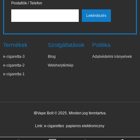
Postafiók / Telefon
Termékek
Szolgáltatások
Politika
e-cigaretta-3
Blog
Adatvédelmi irányelvek
e-cigaretta-2
Webhelytérkép
e-cigaretta-1
IBVape Bolt © 2025. Minden jog fenntartva.
Link:
e-cigarettes
papieros elektroniczny
✕
Zo***ia