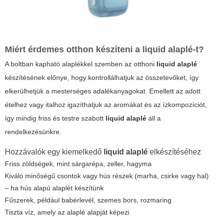
Miért érdemes otthon készíteni a
liquid alaplé
-t?
A boltban kapható alaplékkel szemben az otthoni
liquid alaplé
készítésének előnye, hogy kontrollálhatjuk az összetevőket, így
elkerülhetjük a mesterséges adalékanyagokat. Emellett az adott
ételhez vagy italhoz igazíthatjuk az aromákat és az ízkompozíciót,
így mindig friss és testre szabott
liquid alaplé
áll a
rendelkezésünkre.
Hozzávalók egy kiemelkedő
liquid alaplé
elkészítéséhez
Friss zöldségek, mint sárgarépa, zeller, hagyma
Kiváló minőségű csontok vagy hús részek (marha, csirke vagy hal)
– ha hús alapú alaplét készítünk
Fűszerek, például babérlevél, szemes bors, rozmaring
Tiszta víz, amely az alaplé alapját képezi