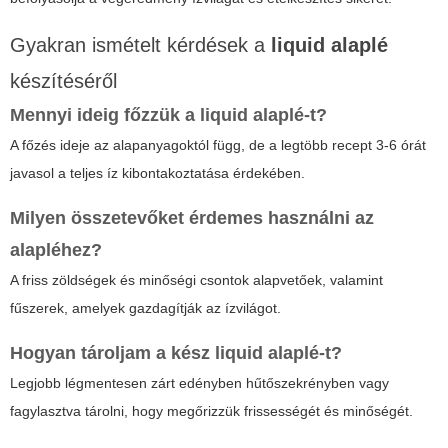
Gyakran ismételt kérdések a
liquid alaplé
készítéséről
Mennyi ideig főzzük a
liquid alaplé
-t?
A főzés ideje az alapanyagoktól függ, de a legtöbb recept 3-6 órát
javasol a teljes íz kibontakoztatása érdekében.
Milyen összetevőket érdemes használni az
alapléhez?
A friss zöldségek és minőségi csontok alapvetőek, valamint
fűszerek, amelyek gazdagítják az ízvilágot.
Hogyan tároljam a kész
liquid alaplé
-t?
Legjobb légmentesen zárt edényben hűtőszekrényben vagy
fagylasztva tárolni, hogy megőrizzük frissességét és minőségét.