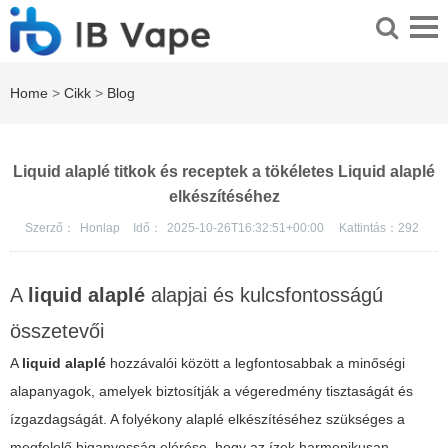
Home
>
Cikk
>
Blog
Liquid alaplé titkok és receptek a tökéletes Liquid alaplé
elkészítéséhez
Szerző：
Honlap
Idő：
2025-10-26T16:32:51+00:00
Kattintás：
292
A
liquid alaplé
alapjai és kulcsfontosságú
összetevői
A
liquid alaplé
hozzávalói között a legfontosabbak a minőségi
alapanyagok, amelyek biztosítják a végeredmény tisztaságát és
ízgazdagságát. A folyékony alaplé elkészítéséhez szükséges a
megfelelő higanyosság elérése, hogy az ízek harmonikusan