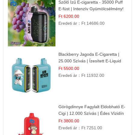
Szőlő Ízű E-cigaretta - 35000 Puff
E-füst | Intenzív Gyümölcsélmény!
Ft 6200.00
Eredeti ár：
Ft 14686.00
Blackberry Jagoda E-Cigaretta |
25.000 Szívás | Ízesített E-Liquid
Ft 5500.00
Eredeti ár：
Ft 11932.00
Görögdinnye Fagylalt Eldobható E-
Cigi | 12.000 Szívás | Édes Vízidín
Íz
Ft 3800.00
Eredeti ár：
Ft 7251.00