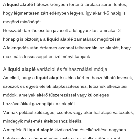
A
liquid alaplé
hűtőszekrényben történő tárolása során fontos,
hogy légmentesen zárt edényben legyen, így akár 4-5 napig is
megőrzi minőségét.
Hosszabb tárolás esetén javasolt a lefagyasztás, ami akár 3
hónapig is biztosítja a
liquid alaplé
zamatának megőrzését.
A felengedés után érdemes azonnal felhasználni az alaplét, hogy
maximális frissességet és ízélményt kapjunk.
A
liquid alaplé
variációi és felhasználási módjai
Amellett, hogy a
liquid alaplé
széles körben használható levesek,
szószok és egyéb ételek alapkészítéséhez, léteznek elkészítési
módok, amelyek eltérő fűszerezéssel vagy különleges
hozzávalókkal gazdagítják az alaplét.
Vannak például zöldséges, csontos vagy akár hal alapú változatok,
mindegyik más-más ételtípushoz ideális.
A megfelelő
liquid alaplé
kiválasztása és elkészítése nagyban
befolyásolja a végeredmény ízvilágát és ételkészítés sikerét.