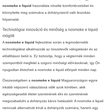
nosmoke e liquid
használata növelte komfortérzetüket és
könnyítette meg számukra a dohányzásról való leszokás
folyamatát.
Technológiai innováció és minőség a
nosmoke e liquid
mögött
A
nosmoke e liquid
fejlesztése során a legmodernebb
technológiákat alkalmazzák az összetevők válogatásán és az
előállításon belül is. Ez biztosítja, hogy a végtermék minden
szempontból megfelel a szigorú minőségi előírásoknak, így Ön
nyugodtan élvezheti a
nosmoke e liquid
előnyeit minden nap.
Összességében a
nosmoke e liquid
Magyarországon egyre
inkább népszerű választássá válik azok körében, akik
egészségesebb életet szeretnének élni és szeretnének
megszabadulni a dohányzás káros hatásaitól. A
nosmoke e liquid
nemcsak alternatívát kínál a dohányzók számára, hanem egy