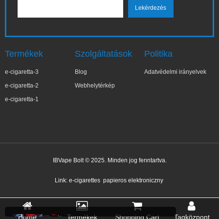
Termékek
Szolgáltatások
Politika
e-cigaretta-3
Blog
Adatvédelmi irányelvek
e-cigaretta-2
Webhelytérkép
e-cigaretta-1
IBVape Bolt © 2025. Minden jog fenntartva.
✕
Ter***a
Nemrég vásárolt
Link:
e-cigarettes
papieros elektroniczny
Home
Termékek
Shopping Cart
Tagközpont