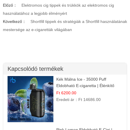
Előző：
Elektromos cig tippek és trükkök az elektromos cig
használatához a legjobb élményért
Következő：
Shortfill tippek és stratégiák a Shortfill használatának
mestersége az e-cigaretták világában
Kapcsolódó termékek
Kék Málna Ice - 35000 Puff
Eldobható E-cigaretta | Élénkítő
Gyümölcsös Frissesség!
Ft 6200.00
Eredeti ár：
Ft 14686.00
Pink Lemon Eldobható E-Cigi |