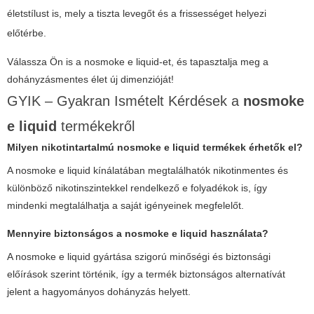
életstílust is, mely a tiszta levegőt és a frissességet helyezi
előtérbe.
Válassza Ön is a
nosmoke e liquid
-et, és tapasztalja meg a
dohányzásmentes élet új dimenzióját!
GYIK – Gyakran Ismételt Kérdések a
nosmoke
e liquid
termékekről
Milyen nikotintartalmú
nosmoke e liquid
termékek érhetők el?
A
nosmoke e liquid
kínálatában megtalálhatók nikotinmentes és
különböző nikotinszintekkel rendelkező e folyadékok is, így
mindenki megtalálhatja a saját igényeinek megfelelőt.
Mennyire biztonságos a
nosmoke e liquid
használata?
A
nosmoke e liquid
gyártása szigorú minőségi és biztonsági
előírások szerint történik, így a termék biztonságos alternatívát
jelent a hagyományos dohányzás helyett.