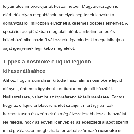
folyamatos innovációjának köszönhetően Magyarországon is
elérhetők olyan megoldások, amelyek segítenek leszokni a
dohányzásról, miközben élvezheti a kellemes gőzölés élményét. A
speciális receptúrákban megtalálhatóak a nikotinmentes és
különböző nikotinszintű változatok, így mindenki megtalálhatja a
saját igényeinek leginkább megfelelőt.
Tippek a
nosmoke e liquid
legjobb
kihasználásához
Ahhoz, hogy maximálisan ki tudja használni a
nosmoke e liquid
előnyeit, érdemes figyelmet fordítani a megfelelő készülék
kiválasztására, valamint az ízpreferenciák felismerésére. Fontos,
hogy az
e liquid
érlelésére is időt szánjon, mert így az ízek
harmonikusan összeérnek és még élvezetesebb lesz a használat.
Ne feledje, hogy az egyéni igények és az egészségi állapot szerint
mindig válasszon megbízható forrásból származó
nosmoke e