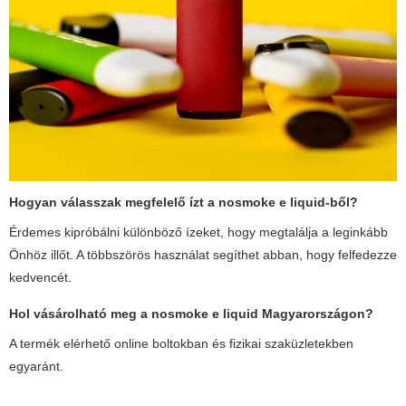
Hogyan válasszak megfelelő ízt a
nosmoke e liquid
-ből?
Érdemes kipróbálni különböző ízeket, hogy megtalálja a leginkább
Önhöz illőt. A többszörös használat segíthet abban, hogy felfedezze
kedvencét.
Hol vásárolható meg a
nosmoke e liquid
Magyarországon?
A termék elérhető online boltokban és fizikai szaküzletekben
egyaránt.