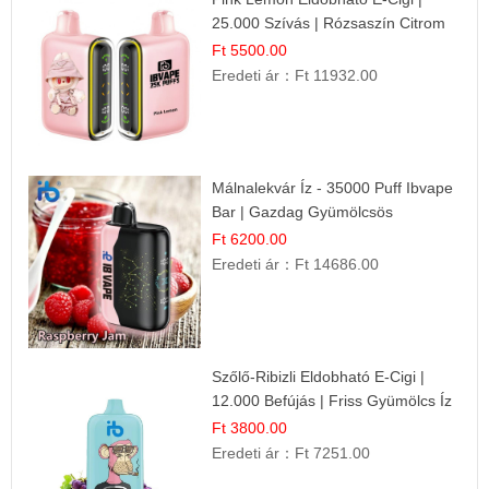
25.000 Szívás | Rózsaszín Citrom
Íz
Ft 5500.00
Eredeti ár：
Ft 11932.00
Málnalekvár Íz - 35000 Puff Ibvape
Bar | Gazdag Gyümölcsös
Ízélmény!
Ft 6200.00
Eredeti ár：
Ft 14686.00
Szőlő-Ribizli Eldobható E-Cigi |
12.000 Befújás | Friss Gyümölcs Íz
Ft 3800.00
Eredeti ár：
Ft 7251.00