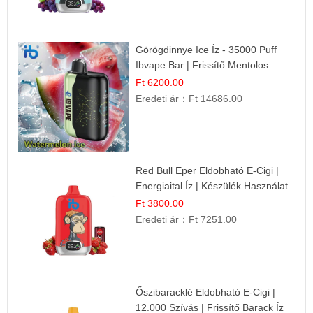
Görögdinnye Ice Íz - 35000 Puff
Ibvape Bar | Frissítő Mentolos
Élmény!
Ft 6200.00
Eredeti ár：
Ft 14686.00
Red Bull Eper Eldobható E-Cigi |
Energiaital Íz | Készülék Használat
Ft 3800.00
Eredeti ár：
Ft 7251.00
Őszibaracklé Eldobható E-Cigi |
12.000 Szívás | Frissítő Barack Íz