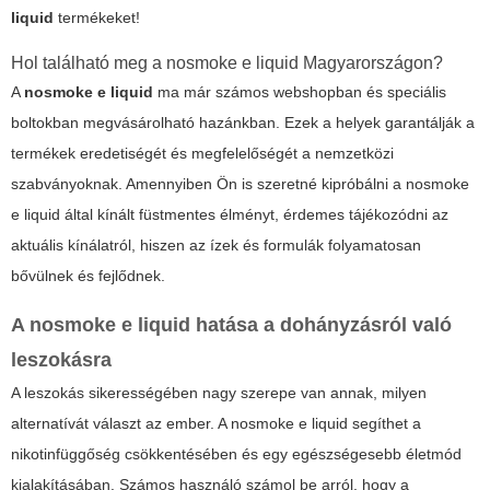
liquid
termékeket!
Hol található meg a
nosmoke e liquid
Magyarországon?
A
nosmoke e liquid
ma már számos webshopban és speciális
boltokban megvásárolható hazánkban. Ezek a helyek garantálják a
termékek eredetiségét és megfelelőségét a nemzetközi
szabványoknak. Amennyiben Ön is szeretné kipróbálni a
nosmoke
e liquid
által kínált füstmentes élményt, érdemes tájékozódni az
aktuális kínálatról, hiszen az ízek és formulák folyamatosan
bővülnek és fejlődnek.
A
nosmoke e liquid
hatása a dohányzásról való
leszokásra
A leszokás sikerességében nagy szerepe van annak, milyen
alternatívát választ az ember. A
nosmoke e liquid
segíthet a
nikotinfüggőség csökkentésében és egy egészségesebb életmód
kialakításában. Számos használó számol be arról, hogy a