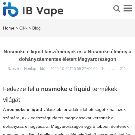
Home
>
Cikk
>
Blog
Nosmoke e liquid készítmények és a Nosmoke élmény a
dohányzásmentes életért Magyarországon
Szerző：
Honlap
Idő：
2025-10-26T15:59:27+00:00
Kattintás：
211
Fedezze fel a
nosmoke e liquid
termékek
világát
A
nosmoke e liquid
választék forradalmi lehetőséget kínál azok
számára, akik egészségtudatos megoldásokat keresnek a
dohányzás elhagyására. Magyarországon egyre többen döntenek
a
nosmoke e liquid
mellett, mely kiváló minőségű összetevőkkel és