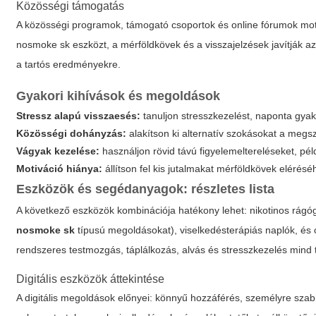
Közösségi támogatás
A közösségi programok, támogató csoportok és online fórumok moti
nosmoke sk
eszközt, a mérföldkövek és a visszajelzések javítják a
a tartós eredményekre.
Gyakori kihívások és megoldások
Stressz alapú visszaesés:
tanuljon stresszkezelést, naponta gyak
Közösségi dohányzás:
alakítson ki alternatív szokásokat a megsz
Vágyak kezelése:
használjon rövid távú figyelemeltereléseket, péld
Motiváció hiánya:
állítson fel kis jutalmakat mérföldkövek elérésé
Eszközök és segédanyagok: részletes lista
A következő eszközök kombinációja hatékony lehet: nikotinos rágóg
nosmoke sk
típusú megoldásokat), viselkedésterápiás naplók, és 
rendszeres testmozgás, táplálkozás, alvás és stresszkezelés mind 
Digitális eszközök áttekintése
A digitális megoldások előnyei: könnyű hozzáférés, személyre sz