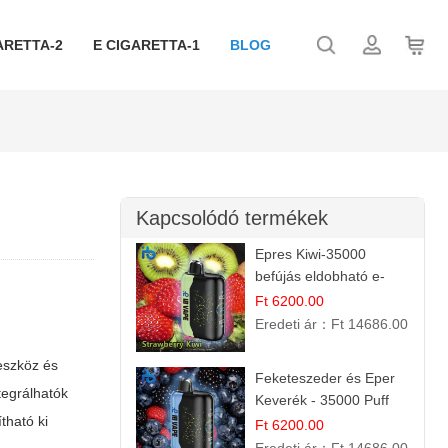
ARETTA-2
E CIGARETTA-1
BLOG
Kapcsolódó termékek
Epres Kiwi-35000
befújás eldobható e-
cigaretta
Ft 6200.00
Eredeti ár：
Ft 14686.00
eszköz és
Feketeszeder és Eper
ntegrálhatók
Keverék - 35000 Puff
tható ki
Eldobható Vape | Ízletes
Ft 6200.00
Gyümölcsökombináció!