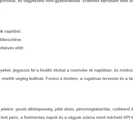
iportokat, és vágykezelő mini-gyakorlatokat. Érdemes kipróbálni több a
.
sk
naplóból.
lőkészítése.
efekvés előtt.
ket, jegyezze fel a kiváltó okokat a
nosmoke sk
naplóban, és módosí
, mielőtt végleg leállnak. Fontos a türelem, a rugalmas tervezés és a 
elekre: javuló állóképesség, jobb alvás, pénzmegtakarítás, csökkenő
ított pénz, a füstmentes napok és a vágyak száma mind mérhető KPI-k