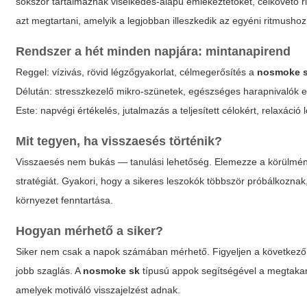
sokszor tartalmaznak viselkedés-alapú emlékeztetőket, célkövető r
azt megtartani, amelyik a legjobban illeszkedik az egyéni ritmushoz
Rendszer a hét minden napjára: mintanapirend
Reggel: vízivás, rövid légzőgyakorlat, célmegerősítés a
nosmoke 
Délután: stresszkezelő mikro-szünetek, egészséges harapnivalók e
Este: napvégi értékelés, jutalmazás a teljesített célokért, relaxáció l
Mit tegyen, ha visszaesés történik?
Visszaesés nem bukás — tanulási lehetőség. Elemezze a körülménye
stratégiát. Gyakori, hogy a sikeres leszokók többször próbálkoznak
környezet fenntartása.
Hogyan mérhető a siker?
Siker nem csak a napok számában mérhető. Figyeljen a következő j
jobb szaglás. A
nosmoke sk
típusú appok segítségével a megtakar
amelyek motiváló visszajelzést adnak.