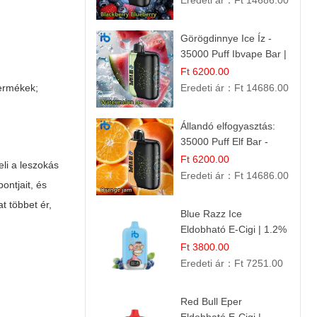
Eredeti ár：
Ft 14686.00
Görögdinnye Ice Íz -
35000 Puff Ibvape Bar |
Frissítő Mentolos
Ft 6200.00
Élmény!
termékek;
Eredeti ár：
Ft 14686.00
Állandó elfogyasztás:
35000 Puff Elf Bar -
Narancslekvár íz
Ft 6200.00
li a leszokás
Eredeti ár：
Ft 14686.00
ontjait, és
t többet ér,
Blue Razz Ice
Eldobható E-Cigi | 1.2%
Nikotin | Jéghideg
Ft 3800.00
Málna Íz
Eredeti ár：
Ft 7251.00
Red Bull Eper