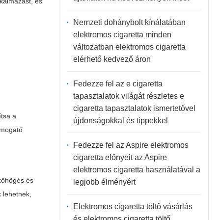
lkalmazást, és
Nemzeti dohánybolt kínálatában
elektromos cigaretta minden
változatban elektromos cigaretta
elérhető kedvező áron
Fedezze fel az e cigaretta
tapasztalatok világát részletes e
cigaretta tapasztalatok ismertetővel
tsa a
újdonságokkal és tippekkel
támogató
Fedezze fel az Aspire elektromos
cigaretta előnyeit az Aspire
elektromos cigaretta használatával a
 köhögés és
legjobb élményért
 lehetnek,
Elektromos cigaretta töltő vásárlás
és elektromos cigaretta töltő