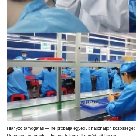
Hiányzó támogatás — ne próbálja egyedül; használjon közösséget 
Rugalmatlan tervek — legyen felkészült a módosításokra.