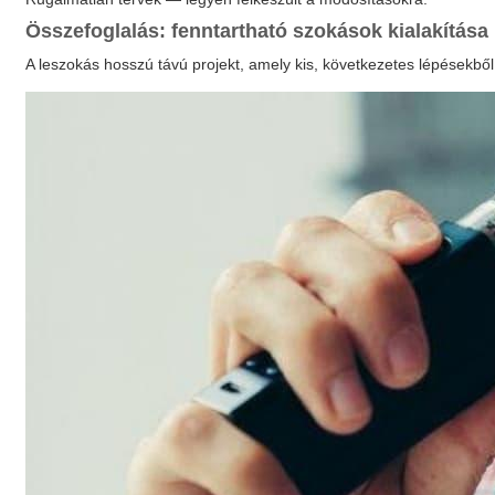
Összefoglalás: fenntartható szokások kialakítása
A leszokás hosszú távú projekt, amely kis, következetes lépésekbő