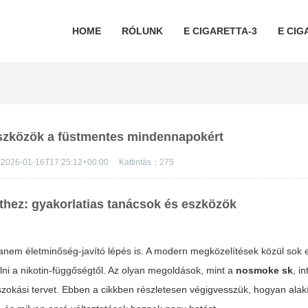
HOME
RÓLUNK
E CIGARETTA-3
E CIG
szközök a füstmentes mindennapokért
2026-01-16T17:25:12+00:00
Kattintás：
275
thez: gyakorlatias tanácsok és eszközök
nem életminőség-javító lépés is. A modern megközelítések közül sok 
i a nikotin-függőségtől. Az olyan megoldások, mint a
nosmoke sk
, i
leszokási tervet. Ebben a cikkben részletesen végigvesszük, hogyan alakí