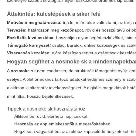
személyre szabott stratégia, milyen eszközöket érdemes kipróbálni
Áttekintés: kulcslépések a siker felé
Motiváció meghatározása:
írja le, miért akar változtatni; ez tar
Tervezés:
határozzon meg kezdőnapot, rövid és hosszú távú célok
Eszközök kiválasztása:
használjon olyan segédeszközöket, mint
Támogató környezet:
család, barátok, online közösségek és sz
Visszaesés kezelése:
előre készítsen tervet a csábítások kezelés
Hogyan segíthet a nosmoke sk a mindennapokb
A
nosmoke sk
nem csodaszer, de strukturált támogatást nyújt: em
esélyét. A platformokhoz tartozó adatokat érdemes személyre szabot
alakítson ki alternatív tevékenységeket. A digitális megoldások ha
mint ritka, hosszú bejelentkezések.
Tippek a nosmoke sk használatához
Állítson be rövid, elérhető napi célokat.
Használja az app emlékeztetőit a megerősítéshez.
Rögzítse a vágyakat és az azokhoz kapcsolódó helyzeteket, hog