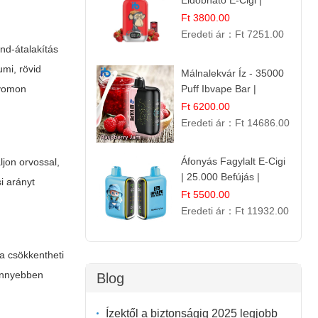
Eldobható E-Cigi |
Energiaital Íz | Készülék
Ft 3800.00
Használat
Eredeti ár：
Ft 7251.00
nd-átalakítás
umi, rövid
Málnalekvár Íz - 35000
Puff Ibvape Bar |
nyomon
Gazdag Gyümölcsös
Ft 6200.00
Ízélmény!
Eredeti ár：
Ft 14686.00
Áfonyás Fagylalt E-Cigi
ljon orvossal,
| 25.000 Befújás |
i arányt
Eldobható E-Cigaretta
Ft 5500.00
Eredeti ár：
Ft 11932.00
sa csökkentheti
könnyebben
Blog
Ízektől a biztonságig 2025 legjobb