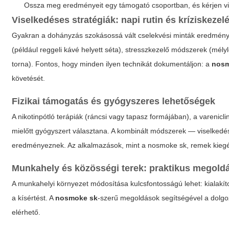
Ossza meg eredményeit egy támogató csoportban, és kérjen vi
Viselkedéses stratégiák: napi rutin és kríziskezel
Gyakran a dohányzás szokásossá vált cselekvési minták eredménye
(például reggeli kávé helyett séta), stresszkezelő módszerek (mély
torna). Fontos, hogy minden ilyen technikát dokumentáljon: a
nosm
követését.
Fizikai támogatás és gyógyszeres lehetőségek
A nikotinpótló terápiák (ráncsi vagy tapasz formájában), a varenicl
mielőtt gyógyszert választana. A kombinált módszerek — viselked
eredményeznek. Az alkalmazások, mint a
nosmoke sk
, remek kiegé
Munkahely és közösségi terek: praktikus megold
A munkahelyi környezet módosítása kulcsfontosságú lehet: kialakíto
a kísértést. A
nosmoke sk
-szerű megoldások segítségével a dolgo
elérhető.