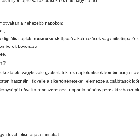
, és milyen apró változtatások hoznak nagy hatást.
tja motiváltan a nehezebb napokon;
at;
 a
digitális naplók
,
nosmoke sk
típusú alkalmazások vagy nikotinpótló 
akemberek bevonása;
ére.
an?
lékeztetők, vágykezelő gyakorlatok, és naplófunkciók kombinációja növe
tan használni: figyelje a sikertörténeteket, elemezze a csábítások időp
tékonyságát növeli a rendszeresség: naponta néhány perc aktív használa
y idővel felismerje a mintákat.