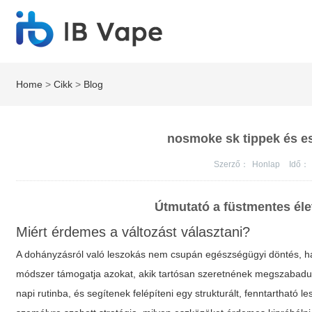
Home
>
Cikk
>
Blog
nosmoke sk tippek és e
Szerző：
Honlap
Idő：
Útmutató a füstmentes éle
Miért érdemes a változást választani?
A dohányzásról való leszokás nem csupán egészségügyi döntés, ha
módszer támogatja azokat, akik tartósan szeretnének megszabaduln
napi rutinba, és segítenek felépíteni egy strukturált, fenntartható 