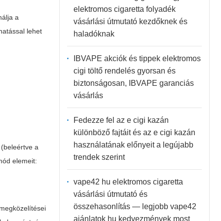
elektromos cigaretta folyadék
álja a
vásárlási útmutató kezdőknek és
hatással lehet
haladóknak
IBVAPE akciók és tippek elektromos
cigi töltő rendelés gyorsan és
biztonságosan, IBVAPE garanciás
vásárlás
Fedezze fel az e cigi kazán
különböző fajtáit és az e cigi kazán
használatának előnyeit a legújabb
(beleértve a
trendek szerint
mód elemeit:
vape42 hu elektromos cigaretta
vásárlási útmutató és
összehasonlítás — legjobb vape42
megközelítései
ajánlatok hu kedvezmények most