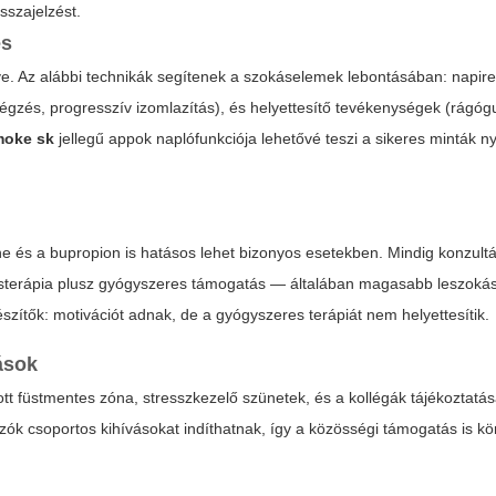
sszajelzést.
és
. Az alábbi technikák segítenek a szokáselemek lebontásában: napire
légzés, progresszív izomlazítás), és helyettesítő tevékenységek (rágóg
oke sk
jellegű appok naplófunkciója lehetővé teszi a sikeres minták 
ine és a bupropion is hatásos lehet bizonyos esetekben. Mindig konzultá
ésterápia plusz gyógyszeres támogatás — általában magasabb leszokás
szítők: motivációt adnak, de a gyógyszeres terápiát nem helyettesítik.
ások
tt füstmentes zóna, stresszkezelő szünetek, és a kollégák tájékoztatá
zók csoportos kihívásokat indíthatnak, így a közösségi támogatás is 