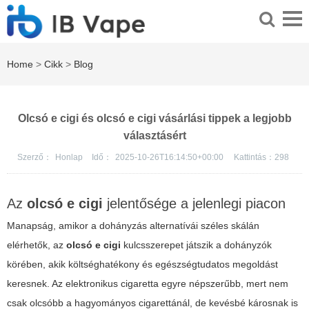
Home
>
Cikk
>
Blog
Olcsó e cigi és olcsó e cigi vásárlási tippek a legjobb
választásért
Szerző：
Honlap
Idő：
2025-10-26T16:14:50+00:00
Kattintás：
298
Az
olcsó e cigi
jelentősége a jelenlegi piacon
Manapság, amikor a dohányzás alternatívái széles skálán
elérhetők, az
olcsó e cigi
kulcsszerepet játszik a dohányzók
körében, akik költséghatékony és egészségtudatos megoldást
keresnek. Az
elektronikus cigaretta
egyre népszerűbb, mert nem
csak olcsóbb a hagyományos cigarettánál, de kevésbé károsnak is