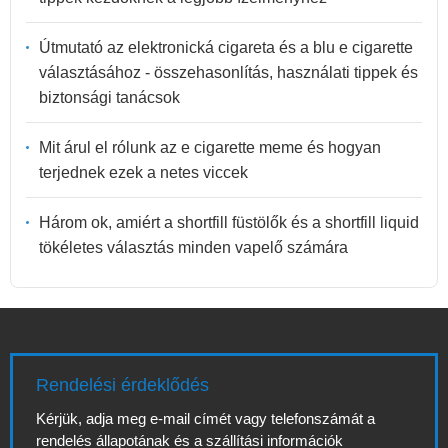
Útmutató az elektronická cigareta és a blu e cigarette
választásához - összehasonlítás, használati tippek és
biztonsági tanácsok
Mit árul el rólunk az e cigarette meme és hogyan
terjednek ezek a netes viccek
Három ok, amiért a shortfill füstölők és a shortfill liquid
tökéletes választás minden vapelő számára
Rendelési érdeklődés
Kérjük, adja meg e-mail címét vagy telefonszámát a
rendelés állapotának és a szállítási információk