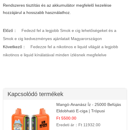
Rendszeres tisztítás és az akkumulátor megfelelő kezelése
hozzájárul a hosszabb használathoz.
Előző：
Fedezd fel a legjobb Smok e cig lehetőségeket és a
Smok e cig kedvezményes ajánlatait Magyarországon
Következő：
Fedezze fel a nikotinos e liquid világát a legjobb
nikotinos e liquid kínálatával minden ízlésnek megfelelve
Kapcsolódó termékek
Mangó-Ananász Íz - 25000 Befújás
Eldobható E-ciga | Trópusi
Gyümölcs Élmény!
Ft 5500.00
Eredeti ár：
Ft 11932.00