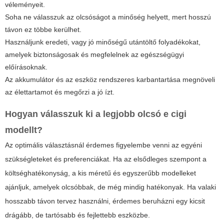
véleményeit.
Soha ne válasszuk az olcsóságot a minőség helyett, mert hosszú
távon ez többe kerülhet.
Használjunk eredeti, vagy jó minőségű utántöltő folyadékokat,
amelyek biztonságosak és megfelelnek az egészségügyi
előírásoknak.
Az akkumulátor és az eszköz rendszeres karbantartása megnöveli
az élettartamot és megőrzi a jó ízt.
Hogyan válasszuk ki a legjobb
olcsó e cigi
modellt?
Az optimális választásnál érdemes figyelembe venni az egyéni
szükségleteket és preferenciákat. Ha az elsődleges szempont a
költséghatékonyság, a kis méretű és egyszerűbb modelleket
ajánljuk, amelyek olcsóbbak, de még mindig hatékonyak. Ha valaki
hosszabb távon tervez használni, érdemes beruházni egy kicsit
drágább, de tartósabb és fejlettebb eszközbe.