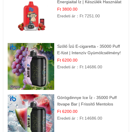
Energiaital Íz | Készülék Használat
Ft 3800.00
Eredeti ár：
Ft 7251.00
Szőlő Ízű E-cigaretta - 35000 Puff
E-füst | Intenzív Gyümölcsélmény!
Ft 6200.00
Eredeti ár：
Ft 14686.00
Görögdinnye Ice Íz - 35000 Puff
Ibvape Bar | Frissítő Mentolos
Élmény!
Ft 6200.00
Eredeti ár：
Ft 14686.00