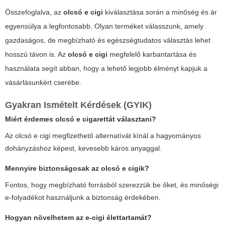
Összefoglalva, az
olcsó e cigi
kiválasztása során a minőség és ár
egyensúlya a legfontosabb. Olyan terméket válasszunk, amely
gazdaságos, de megbízható és egészségtudatos választás lehet
hosszú távon is. Az
olcsó e cigi
megfelelő karbantartása és
használata segít abban, hogy a lehető legjobb élményt kapjuk a
vásárlásunkért cserébe.
Gyakran Ismételt Kérdések (GYIK)
Miért érdemes olcsó e cigarettát választani?
Az olcsó e cigi megfizethető alternatívát kínál a hagyományos
dohányzáshoz képest, kevesebb káros anyaggal.
Mennyire biztonságosak az olcsó e cigik?
Fontos, hogy megbízható forrásból szerezzük be őket, és minőségi
e-folyadékot használjunk a biztonság érdekében.
Hogyan növelhetem az e-cigi élettartamát?