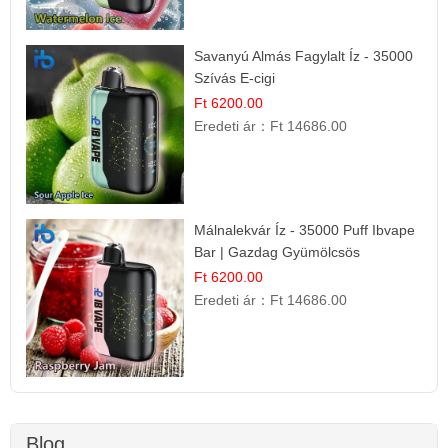
Savanyú Almás Fagylalt Íz - 35000
Szívás E-cigi
Ft 6200.00
Eredeti ár：
Ft 14686.00
Málnalekvár Íz - 35000 Puff Ibvape
Bar | Gazdag Gyümölcsös
Ízélmény!
Ft 6200.00
Eredeti ár：
Ft 14686.00
Blog