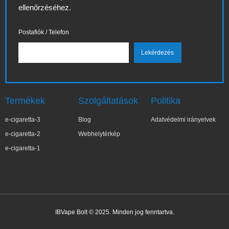
ellenőrzéséhez.
Postafiók / Telefon
Termékek
Szolgáltatások
Politika
e-cigaretta-3
Blog
Adatvédelmi irányelvek
e-cigaretta-2
Webhelytérkép
e-cigaretta-1
IBVape Bolt © 2025. Minden jog fenntartva.
✕
Elż***ta
Nemrég vásárolt