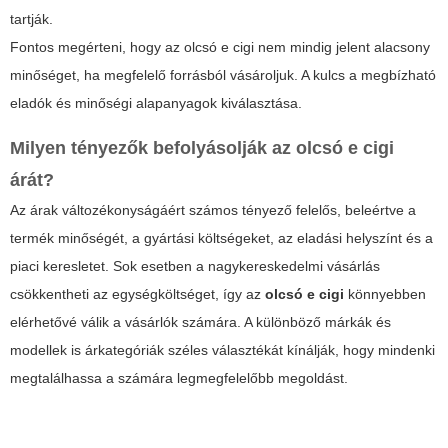
tartják.
Fontos megérteni, hogy az
olcsó e cigi
nem mindig jelent alacsony
minőséget, ha megfelelő forrásból vásároljuk. A kulcs a megbízható
eladók és minőségi alapanyagok kiválasztása.
Milyen tényezők befolyásolják az
olcsó e cigi
árát?
Az árak változékonyságáért számos tényező felelős, beleértve a
termék minőségét
, a gyártási költségeket, az eladási helyszínt és a
piaci keresletet. Sok esetben a nagykereskedelmi vásárlás
csökkentheti az egységköltséget, így az
olcsó e cigi
könnyebben
elérhetővé válik a vásárlók számára. A különböző márkák és
modellek is árkategóriák széles választékát kínálják, hogy mindenki
megtalálhassa a számára legmegfelelőbb megoldást.