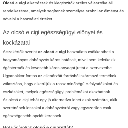
Olcsó e cigi
alkatrészek és kiegészítők széles választéka áll
rendelkezésre, amelyek segítenek személyre szabni az élményt és
növelni a használati értéket.
Az olcsó e cigi egészségügyi előnyei és
kockázatai
A szakértők szerint az
olcsó e cigi
használata csökkentheti a
hagyományos dohányzás káros hatásait, mivel nem keletkezik
égéstermék és kevesebb káros anyagot juttat a szervezetbe.
Ugyanakkor fontos az ellenőrzött forrásból származó termékek
választása, hogy elkerüljük a rossz minőségű e-folyadékokat és
eszközöket, melyek egészségügyi problémákat okozhatnak.
Az
olcsó e cigi
tehát egy jó alternatíva lehet azok számára, akik
szeretnének leszokni a dohányzásról vagy egyszerűen csak
egészségesebb opciót keresnek.
Hol vásároljak
olcsó e cigarettát
?