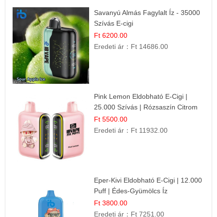
Savanyú Almás Fagylalt Íz - 35000
Szívás E-cigi
Ft 6200.00
Eredeti ár：
Ft 14686.00
Pink Lemon Eldobható E-Cigi |
25.000 Szívás | Rózsaszín Citrom
Íz
Ft 5500.00
Eredeti ár：
Ft 11932.00
Eper-Kivi Eldobható E-Cigi | 12.000
Puff | Édes-Gyümölcs Íz
Ft 3800.00
Eredeti ár：
Ft 7251.00