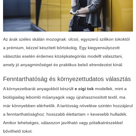
Az árak széles skálán mozognak: olcsó, egyszerű szilikon tokoktól
a prémium, kézzel készített bőrtokokig. Egy kiegyensúlyozott
választás esetén érdemes középkategóriás modellt választani,
amely jó anyagminőséget és praktikus belső elrendezést kínál.
Fenntarthatóság és környezettudatos választás
A környezetbarát anyagokból készült
e cigi tok
modellek, mint a
biológiailag lebomló műanyagok vagy újrahasznosított textil, ma
már könnyebben elérhetők. A tartósság növelése szintén hozzájárul
a fenntarthatósághoz: hosszabb élettartam = kevesebb hulladék.
Amikor lehetséges, válasszon javítható vagy pótalkatrészekkel
bővíthető tokot.