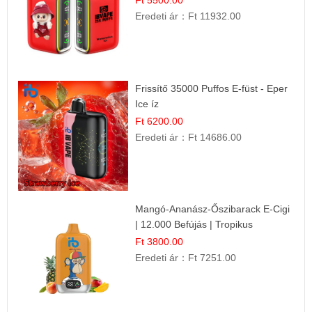
Ft 5500.00
Eredeti ár：
Ft 11932.00
Frissítő 35000 Puffos E-füst - Eper
Ice íz
Ft 6200.00
Eredeti ár：
Ft 14686.00
Mangó-Ananász-Őszibarack E-Cigi
| 12.000 Befújás | Tropikus
Gyümölcs Íz
Ft 3800.00
Eredeti ár：
Ft 7251.00