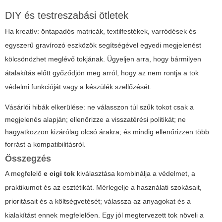
DIY és testreszabási ötletek
Ha kreatív: öntapadós matricák, textilfestékek, varródések és
egyszerű gravírozó eszközök segítségével egyedi megjelenést
kölcsönözhet meglévő tokjának. Ügyeljen arra, hogy bármilyen
átalakítás előtt győződjön meg arról, hogy az nem rontja a tok
védelmi funkcióját vagy a készülék szellőzését.
Vásárlói hibák elkerülése: ne válasszon túl szűk tokot csak a
megjelenés alapján; ellenőrizze a visszatérési politikát; ne
hagyatkozzon kizárólag olcsó árakra; és mindig ellenőrizzen több
forrást a kompatibilitásról.
Összegzés
A megfelelő
e cigi tok
kiválasztása kombinálja a védelmet, a
praktikumot és az esztétikát. Mérlegelje a használati szokásait,
prioritásait és a költségvetését; válassza az anyagokat és a
kialakítást ennek megfelelően. Egy jól megtervezett tok növeli a