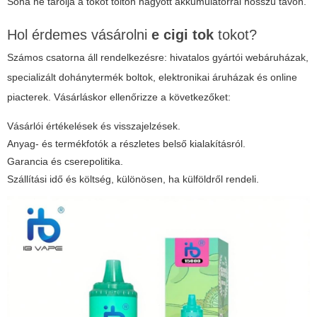
Soha ne tárolja a tokot töltőn hagyott akkumulátorral hosszú távon.
Hol érdemes vásárolni
e cigi tok
tokot?
Számos csatorna áll rendelkezésre: hivatalos gyártói webáruházak,
specializált dohánytermék boltok, elektronikai áruházak és online
piacterek. Vásárláskor ellenőrizze a következőket:
Vásárlói értékelések és visszajelzések.
Anyag- és termékfotók a részletes belső kialakításról.
Garancia és cserepolitika.
Szállítási idő és költség, különösen, ha külföldről rendeli.