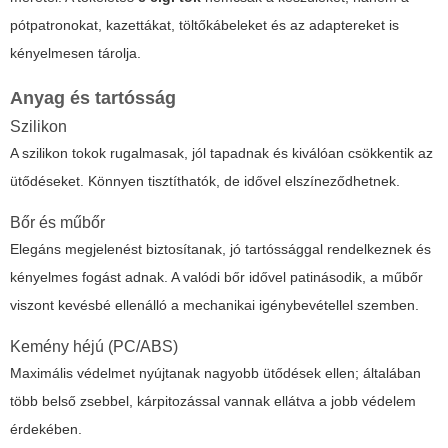
pótpatronokat, kazettákat, töltőkábeleket és az adaptereket is
kényelmesen tárolja.
Anyag és tartósság
Szilikon
A szilikon tokok rugalmasak, jól tapadnak és kiválóan csökkentik az
ütődéseket. Könnyen tisztíthatók, de idővel elszíneződhetnek.
Bőr és műbőr
Elegáns megjelenést biztosítanak, jó tartóssággal rendelkeznek és
kényelmes fogást adnak. A valódi bőr idővel patinásodik, a műbőr
viszont kevésbé ellenálló a mechanikai igénybevétellel szemben.
Kemény héjú (PC/ABS)
Maximális védelmet nyújtanak nagyobb ütődések ellen; általában
több belső zsebbel, kárpitozással vannak ellátva a jobb védelem
érdekében.