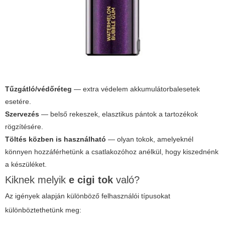
Tűzgátló/védőréteg
— extra védelem akkumulátorbalesetek
esetére.
Szervezés
— belső rekeszek, elasztikus pántok a tartozékok
rögzítésére.
Töltés közben is használható
— olyan tokok, amelyeknél
könnyen hozzáférhetünk a csatlakozóhoz anélkül, hogy kiszednénk
a készüléket.
Kiknek melyik
e cigi tok
való?
Az igények alapján különböző felhasználói típusokat
különböztethetünk meg: