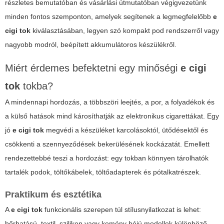
részletes bemutatóban és vásárlási útmutatóban végigvezetünk
minden fontos szemponton, amelyek segítenek a legmegfelelőbb
e
cigi tok
kiválasztásában, legyen szó kompakt pod rendszerről vagy
nagyobb modról, beépített akkumulátoros készülékről.
Miért érdemes befektetni egy minőségi
e cigi
tok
tokba?
A mindennapi hordozás, a többszöri leejtés, a por, a folyadékok és
a külső hatások mind károsíthatják az elektronikus cigarettákat. Egy
jó
e cigi tok
megvédi a készüléket karcolásoktól, ütődésektől és
csökkenti a szennyeződések bekerülésének kockázatát. Emellett
rendezettebbé teszi a hordozást: egy tokban könnyen tárolhatók
tartalék podok, töltőkábelek, töltőadapterek és pótalkatrészek.
Praktikum és esztétika
A
e cigi tok
funkcionális szerepen túl stílusnyilatkozat is lehet:
bőrhatású, textil, szilikon vagy kemény héjú modellek különböző