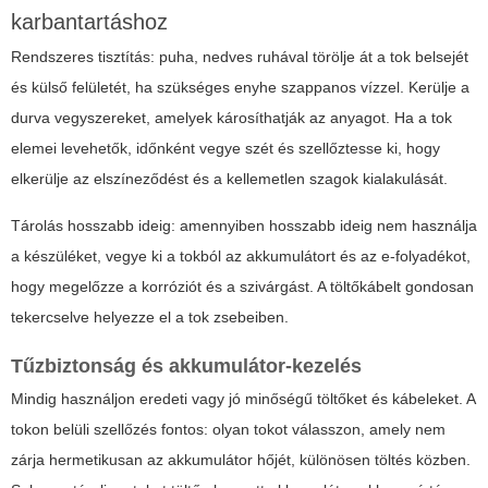
karbantartáshoz
Rendszeres tisztítás: puha, nedves ruhával törölje át a tok belsejét
és külső felületét, ha szükséges enyhe szappanos vízzel. Kerülje a
durva vegyszereket, amelyek károsíthatják az anyagot. Ha a tok
elemei levehetők, időnként vegye szét és szellőztesse ki, hogy
elkerülje az elszíneződést és a kellemetlen szagok kialakulását.
Tárolás hosszabb ideig: amennyiben hosszabb ideig nem használja
a készüléket, vegye ki a tokból az akkumulátort és az e-folyadékot,
hogy megelőzze a korróziót és a szivárgást. A töltőkábelt gondosan
tekercselve helyezze el a tok zsebeiben.
Tűzbiztonság és akkumulátor-kezelés
Mindig használjon eredeti vagy jó minőségű töltőket és kábeleket. A
tokon belüli szellőzés fontos: olyan tokot válasszon, amely nem
zárja hermetikusan az akkumulátor hőjét, különösen töltés közben.