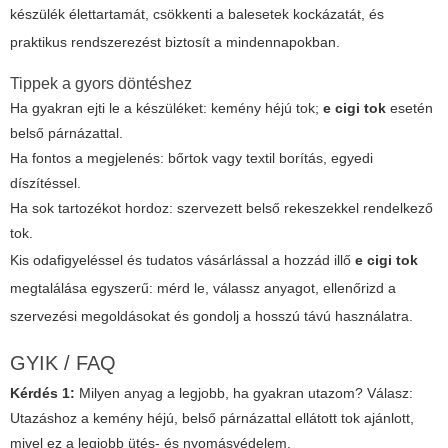
készülék élettartamát, csökkenti a balesetek kockázatát, és
praktikus rendszerezést biztosít a mindennapokban.
Tippek a gyors döntéshez
Ha gyakran ejti le a készüléket: kemény héjú tok;
e cigi tok
esetén
belső párnázattal.
Ha fontos a megjelenés: bőrtok vagy textil borítás, egyedi
díszítéssel.
Ha sok tartozékot hordoz: szervezett belső rekeszekkel rendelkező
tok.
Kis odafigyeléssel és tudatos vásárlással a hozzád illő
e cigi tok
megtalálása egyszerű: mérd le, válassz anyagot, ellenőrizd a
szervezési megoldásokat és gondolj a hosszú távú használatra.
GYIK / FAQ
Kérdés 1:
Milyen anyag a legjobb, ha gyakran utazom?
Válasz:
Utazáshoz a kemény héjú, belső párnázattal ellátott tok ajánlott,
mivel ez a legjobb ütés- és nyomásvédelem.