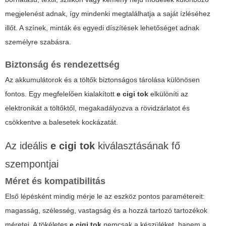
megjelenést adnak, így mindenki megtalálhatja a saját ízléséhez
illőt. A színek, minták és egyedi díszítések lehetőséget adnak
személyre szabásra.
Biztonság és rendezettség
Az akkumulátorok és a töltők biztonságos tárolása különösen
fontos. Egy megfelelően kialakított
e cigi tok
elkülöníti az
elektronikát a töltőktől, megakadályozva a rövidzárlatot és
csökkentve a balesetek kockázatát.
Az ideális
e cigi tok
kiválasztásának fő
szempontjai
Méret és kompatibilitás
Első lépésként mindig mérje le az eszköz pontos paramétereit:
magasság, szélesség, vastagság és a hozzá tartozó tartozékok
méretei. A tökéletes
e cigi tok
nemcsak a készüléket, hanem a