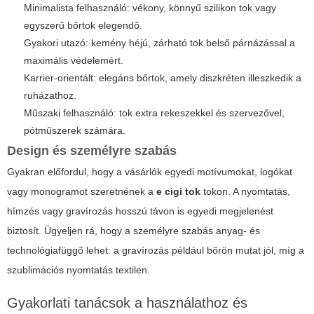
Minimalista felhasználó: vékony, könnyű szilikon tok vagy
egyszerű bőrtok elegendő.
Gyakori utazó: kemény héjú, zárható tok belső párnázással a
maximális védelemért.
Karrier-orientált: elegáns bőrtok, amely diszkréten illeszkedik a
ruházathoz.
Műszaki felhasználó: tok extra rekeszekkel és szervezővel,
pótműszerek számára.
Design és személyre szabás
Gyakran előfordul, hogy a vásárlók egyedi motívumokat, logókat
vagy monogramot szeretnének a
e cigi tok
tokon. A nyomtatás,
hímzés vagy gravírozás hosszú távon is egyedi megjelenést
biztosít. Ügyeljen rá, hogy a személyre szabás anyag- és
technológiafüggő lehet: a gravírozás például bőrön mutat jól, míg a
szublimációs nyomtatás textilen.
Gyakorlati tanácsok a használathoz és