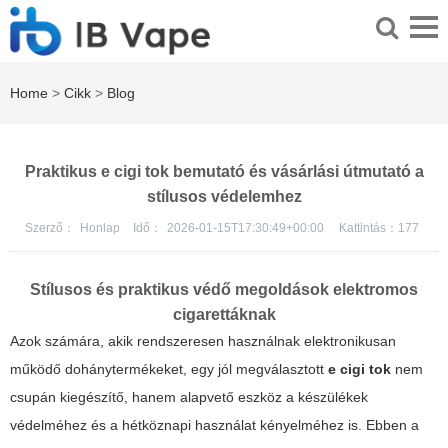
Home
>
Cikk
>
Blog
Praktikus e cigi tok bemutató és vásárlási útmutató a
stílusos védelemhez
Szerző：
Honlap
Idő：
2026-01-15T17:30:49+00:00
Kattintás：
177
Stílusos és praktikus védő megoldások elektromos
cigarettáknak
Azok számára, akik rendszeresen használnak elektronikusan
működő dohánytermékeket, egy jól megválasztott
e cigi tok
nem
csupán kiegészítő, hanem alapvető eszköz a készülékek
védelméhez és a hétköznapi használat kényelméhez is. Ebben a