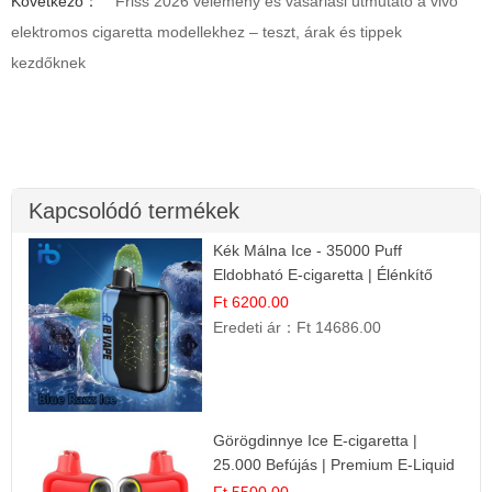
Következő：
Friss 2026 vélemény és vásárlási útmutató a vivo
elektromos cigaretta modellekhez – teszt, árak és tippek
kezdőknek
Kapcsolódó termékek
Kék Málna Ice - 35000 Puff
Eldobható E-cigaretta | Élénkítő
Gyümölcsös Frissesség!
Ft 6200.00
Eredeti ár：
Ft 14686.00
Görögdinnye Ice E-cigaretta |
25.000 Befújás | Premium E-Liquid