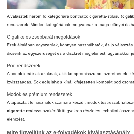
A választék három fő kategóriára bontható: cigaretta-stílusú (ciga
rendszerek. Minden kategóriának megvannak a maga előnyei és há
Cigalike és zsebbarát megoldások
Ezek általában egyszerűek, könnyen használhatók, és jó választás a
dicsérik az egyszerűséget és a diszkrét megjelenést, ugyanakkor jel
Pod rendszerek
A podok ideálisak azoknak, akik kompromisszumot szeretnének: kén
ízvisszaadás. Sok
ecigishop
kínál kifejezetten kompakt pod csom
Modok és prémium rendszerek
A tapasztalt felhasználók számára készült modok testreszabhatósá
cigarette reviews
szakértők itt gyakran részletes technikai összeh
elemzést.
Mire figyeljünk az e-folyadékok kiválasztásánál?