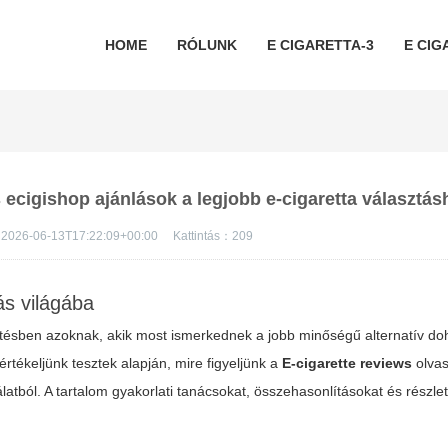
HOME
RÓLUNK
E CIGARETTA-3
E CIG
s ecigishop ajánlások a legjobb e-cigaretta választás
2026-06-13T17:22:09+00:00
Kattintás：
209
s világába
öntésben azoknak, akik most ismerkednek a jobb minőségű alternatív do
tékeljünk tesztek alapján, mire figyeljünk a
E-cigarette reviews
olvas
latból. A tartalom gyakorlati tanácsokat, összehasonlításokat és részle