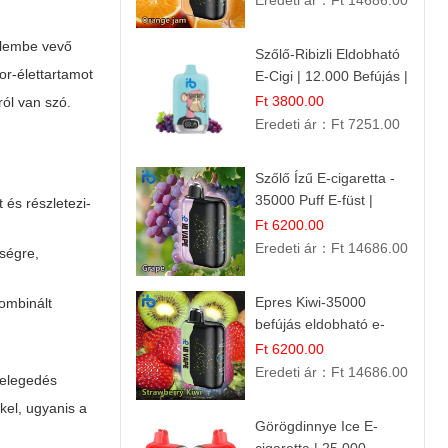
Eredeti ár：
Ft 14686.00
yelembe vevő
Szőlő-Ribizli Eldobható
or-élettartamot
E-Cigi | 12.000 Befújás |
Friss Gyümölcs Íz
Ft 3800.00
ról van szó.
Eredeti ár：
Ft 7251.00
Szőlő Ízű E-cigaretta -
35000 Puff E-füst |
 és részletezi-
Intenzív
Ft 6200.00
Gyümölcsélmény!
Eredeti ár：
Ft 14686.00
sségre,
Epres Kiwi-35000
ombinált
befújás eldobható e-
cigaretta
Ft 6200.00
Eredeti ár：
Ft 14686.00
lmelegedés
el, ugyanis a
Görögdinnye Ice E-