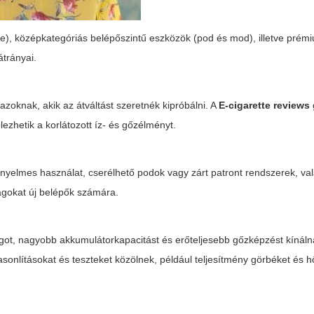
like), középkategóriás belépőszintű eszközök (pod és mod), illetve prém
trányai.
zoknak, akik az átváltást szeretnék kipróbálni. A
E-cigarette reviews
ezhetik a korlátozott íz- és gőzélményt.
yelmes használat, cserélhető podok vagy zárt patront rendszerek, val
agokat új belépők számára.
got, nagyobb akkumulátorkapacitást és erőteljesebb gőzképzést kínáln
asonlításokat és teszteket közölnek, például teljesítmény görbéket és 