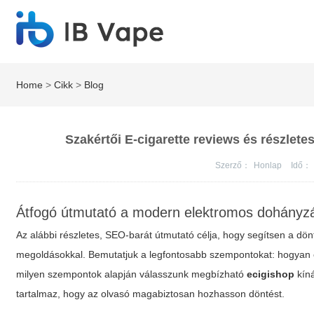
Home
>
Cikk
>
Blog
Szakértői E-cigarette reviews és részlete
Szerző：
Honlap
Idő：
Átfogó útmutató a modern elektromos dohányzá
Az alábbi részletes, SEO-barát útmutató célja, hogy segítsen a d
megoldásokkal. Bemutatjuk a legfontosabb szempontokat: hogyan ér
milyen szempontok alapján válasszunk megbízható
ecigishop
kíná
tartalmaz, hogy az olvasó magabiztosan hozhasson döntést.