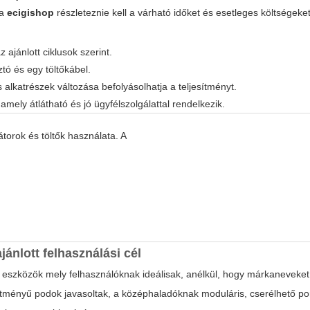
 a
ecigishop
részleteznie kell a várható időket és esetleges költségeket
 ajánlott ciklusok szerint.
ztó és egy töltőkábel.
s alkatrészek változása befolyásolhatja a teljesítményt.
 amely átlátható és jó ügyfélszolgálattal rendelkezik.
átorok és töltők használata. A
jánlott felhasználási cél
eszközök mely felhasználóknak ideálisak, anélkül, hogy márkaneveket
tményű podok javasoltak, a középhaladóknak moduláris, cserélhető po