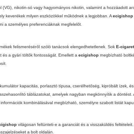
erol (VG), nikotin-só vagy hagyományos nikotin, valamint a hozzáadott a
ely keverékek milyen eszközökkel működnek a legjobban. A
ecigishop
ani a személyes preferenciáknak megfelelőt.
termékek felismeréséről szóló tanácsok elengedhetetlenek. Sok
E-cigare
t és a gyári töltők fontosságát. Emellett a
ecigishop
megbízható boltk
sít.
kumulátor kapacitás, porlasztó típusa, cserélhetőség, kipróbált ízek, és
összehasonlító táblázatokat, amelyek nagyban megkönnyítik a döntést.
információk kombinálásával megbízható, személyre szabott listát kapu
cigishop
világosan feltünteti-e a garanciát és a visszaküldés feltételeit.
szajelzéseket a bolt oldalán.