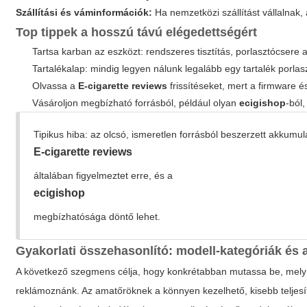
Szállítási és váminformációk:
Ha nemzetközi szállítást vállalnak,
Top tippek a hosszú távú elégedettségért
Tartsa karban az eszközt: rendszeres tisztítás, porlasztócsere az
Tartalékalap: mindig legyen nálunk legalább egy tartalék porlas
Olvassa a
E-cigarette reviews
frissítéseket, mert a firmware é
Vásároljon megbízható forrásból, például olyan
ecigishop
-ból,
Tipikus hiba: az olcsó, ismeretlen forrásból beszerzett akkumul
E-cigarette reviews
általában figyelmeztet erre, és a
ecigishop
megbízhatósága döntő lehet.
Gyakorlati összehasonlító: modell-kategóriák és a
A következő szegmens célja, hogy konkrétabban mutassa be, mely 
reklámoznánk. Az amatőröknek a könnyen kezelhető, kisebb teljesí