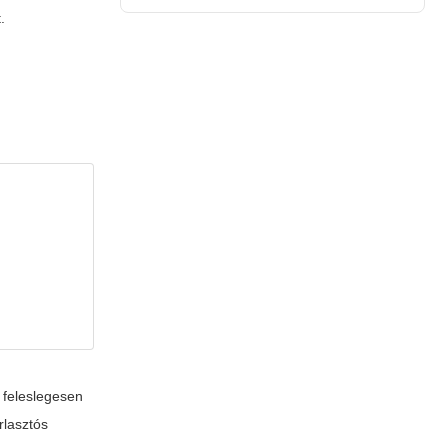
.
 feleslegesen
rlasztós