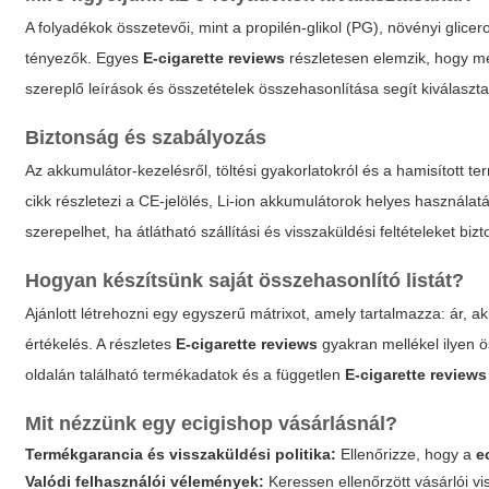
A folyadékok összetevői, mint a propilén-glikol (PG), növényi glic
tényezők. Egyes
E-cigarette reviews
részletesen elemzik, hogy m
szereplő leírások és összetételek összehasonlítása segít kiválaszt
Biztonság és szabályozás
Az akkumulátor-kezelésről, töltési gyakorlatokról és a hamisított 
cikk részletezi a CE-jelölés, Li-ion akkumulátorok helyes használatá
szerepelhet, ha átlátható szállítási és visszaküldési feltételeket bizto
Hogyan készítsünk saját összehasonlító listát?
Ajánlott létrehozni egy egyszerű mátrixot, amely tartalmazza: ár, ak
értékelés. A részletes
E-cigarette reviews
gyakran mellékel ilyen 
oldalán található termékadatok és a független
E-cigarette reviews
Mit nézzünk egy
ecigishop
vásárlásnál?
Termékgarancia és visszaküldési politika:
Ellenőrizze, hogy a
e
Valódi felhasználói vélemények:
Keressen ellenőrzött vásárlói vis