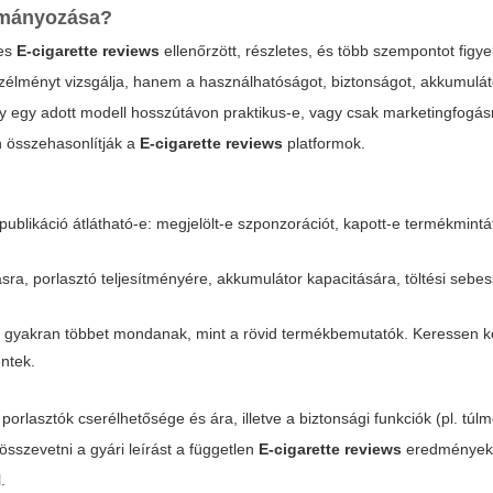
mányozása?
les
E-cigarette reviews
ellenőrzött, részletes, és több szempontot fig
 ízélményt vizsgálja, hanem a használhatóságot, biztonságot, akkumulát
hogy egy adott modell hosszútávon praktikus-e, vagy csak marketingfogás
n összehasonlítják a
E-cigarette reviews
platformok.
publikáció átlátható-e: megjelölt-e szponzorációt, kapott-e termékmintát
ásra, porlasztó teljesítményére, akkumulátor kapacitására, töltési sebe
 gyakran többet mondanak, mint a rövid termékbemutatók. Keressen k
ntek.
porlasztók cserélhetősége és ára, illetve a biztonsági funkciók (pl. tú
sszevetni a gyári leírást a független
E-cigarette reviews
eredményekk
.