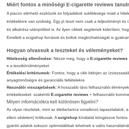
Miért fontos a minőségi
E-cigarette reviews
tanul
A piacon elérhető eszközök és folyadékok sokfélesége miatt a hite
értékelésre van szükség. Egy jó teszt nem csak a teljesítményt és
és alkatrész-utánpótlást is. Az ilyen cikkek segítenek kideríteni, 
Emellett a
ecigishop
források és boltok megbízhatóságát is gyakra
Hogyan olvassuk a teszteket és véleményeket?
Hitelesség ellenőrzése:
Nézze meg, hogy a
E-cigarette reviews
e a tesztkörülményeket.
Értékelési kritériumok:
Fontos, hogy a cikk kitérjen az ízvisszaad
anyagminőségre és garanciális feltételekre.
Használói visszajelzések:
A hosszabb távú felhasználói élmények
értékeléseket: szakértői
E-cigarette reviews
+ felhasználói komme
Milyen információkra kell különösen figyelni?
Az olyan részletek, mint az élettartamra vonatkozó tapasztalatok, a 
elleni védelem) kritikusak. A
ecigishop
kínálatát böngészve fontos ö
gyártói adatok sokszor optimistábbak lehetnek a valós használatnál