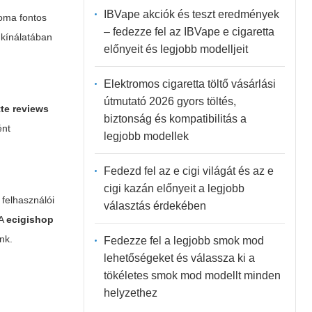
IBVape akciók és teszt eredmények
roma fontos
– fedezze fel az IBVape e cigaretta
kínálatában
előnyeit és legjobb modelljeit
Elektromos cigaretta töltő vásárlási
útmutató 2026 gyors töltés,
tte reviews
biztonság és kompatibilitás a
ént
legjobb modellek
Fedezd fel az e cigi világát és az e
cigi kazán előnyeit a legjobb
 felhasználói
választás érdekében
 A
ecigishop
nk.
Fedezze fel a legjobb smok mod
lehetőségeket és válassza ki a
tökéletes smok mod modellt minden
helyzethez