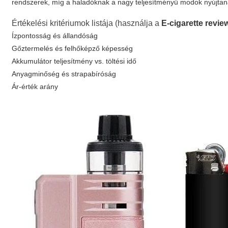
rendszerek, míg a haladóknak a nagy teljesítményű modok nyújtan
Értékelési kritériumok listája (használja a
E-cigarette revie
Ízpontosság és állandóság
Gőztermelés és felhőképző képesség
Akkumulátor teljesítmény vs. töltési idő
Anyagminőség és strapabíróság
Ár-érték arány