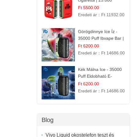
cigaretta | 25.000
Befújás | Premium E-
Ft 5500.00
Liquid
Eredeti ár：
Ft 11932.00
Görögdinnye Ice Íz -
35000 Puff Ibvape Bar |
Frissítő Mentolos
Ft 6200.00
Élmény!
Eredeti ár：
Ft 14686.00
Kék Málna Ice - 35000
Puff Eldobható E-
cigaretta | Élénkítő
Ft 6200.00
Gyümölcsös
Eredeti ár：
Ft 14686.00
Frissesség!
Blog
Vivo Liquid okostelefon teszt és