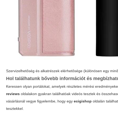
Szervizelhetőség és alkatrészek elérhetősége (különösen egy min
Hol találhatunk bővebb információt és megbízha
Keressen olyan portálokat, amelyek részletes mérési eredményeket
reviews
oldalakon gyakran találhatóak videós tesztek és összehason
vásárlásnál vegye figyelembe, hogy egy
ecigishop
oldalán találha
tesztekkel.