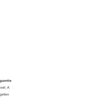
igarette
sét. A
getlen