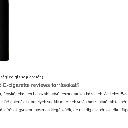
őségi
ecigishop
esetén)
tó
E-cigarette reviews
forrásokat?
, fényképeket, és hosszabb távú tesztadatokat közölnek. A hiteles
E-c
lító galériák is, amelyek segítik a termék valós használatának felméré
tó leírások gyakran hasznos kiegészítők, de mindig ellenőrizze őket füg