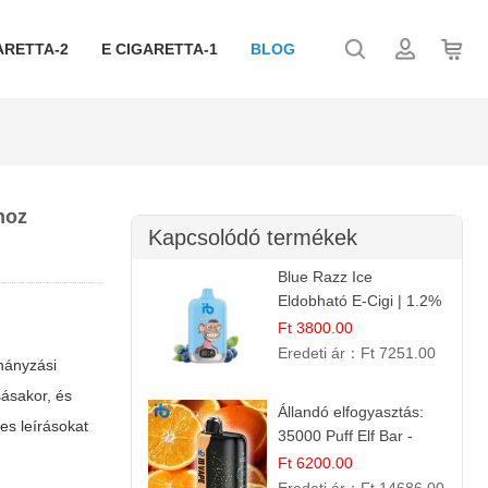
ARETTA-2
E CIGARETTA-1
BLOG
hoz
Kapcsolódó termékek
Blue Razz Ice
Eldobható E-Cigi | 1.2%
Nikotin | Jéghideg
Ft 3800.00
Málna Íz
Eredeti ár：
Ft 7251.00
hányzási
ásakor, és
Állandó elfogyasztás:
tes leírásokat
35000 Puff Elf Bar -
Narancslekvár íz
Ft 6200.00