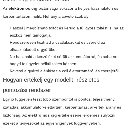
Az
elektromos cig
biztonsága sokszor a helyes használaton és
karbantartáson múlik. Néhány alapvető szabály:
Használj megbízható töltőt és kerüld a túl gyors töltést is, ha az
eszköz nem támogatja.
Rendszeresen tisztítsd a csatlakozókat és cseréld az
elhasználódott o-gyűrűket.
Ne használd a készüléket sérült akkumulátorral, és soha ne
hagyd felügyelet nélkül töltés közben.
Kövesd a gyártó ajánlásait a coil élettartamáról és cseréjéről.
Hogyan értékelj egy modellt: részletes
pontozási rendszer
Egy jó független teszt több szempontot is pontoz: teljesítmény,
ízátadás, akkumulátor-élettartam, karbantartás, ár-érték arány és
biztonság. Az
elektromos cig
értékelésénél érdemes súlyozni
ezeket a tényezőket az egyéni igények függvényében.