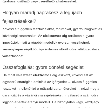
újrahasznosítható vagy cserélhető alkatrészeket.
Hogyan maradj naprakész a legújabb
fejlesztésekkel?
Kövesd a független tesztoldalakat, fórumokat, gyártói blogokat és
közösségi csatornákat. Az
elektromos cig
területén a gyors
innovációk miatt a régebbi modellek gyorsan veszthetnek
versenyképességükből, így érdemes időről időre felülvizsgálni a
választásodat.
Összefoglalás: gyors döntési segédlet
Ha most választasz
elektromos cig
eszközt, kövesd ezt az
egyszerű stratégiát: definiáld az igényedet → olvass független
teszteket → ellenőrizd a műszaki paramétereket → nézd meg a
garanciát és a vásárlói visszajelzéseket → válaszd a számodra
legjobb ár-érték arányú modellt. Ha bizonytalan vagy, kezdj egy