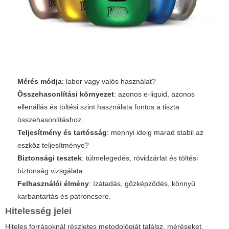
Mérés módja
: labor vagy valós használat?
Összehasonlítási környezet
: azonos e-liquid, azonos
ellenállás és töltési szint használata fontos a tiszta
összehasonlításhoz.
Teljesítmény és tartósság
: mennyi ideig marad stabil az
eszköz teljesítménye?
Biztonsági tesztek
: túlmelegedés, rövidzárlat és töltési
biztonság vizsgálata.
Felhasználói élmény
: ízátadás, gőzképződés, könnyű
karbantartás és patroncsere.
Hitelesség jelei
Hiteles forrásoknál részletes metodológiát találsz, méréseket,