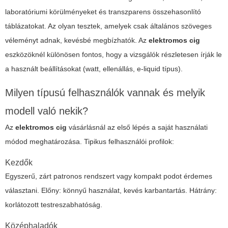
laboratóriumi körülményeket és transzparens összehasonlító
táblázatokat. Az olyan tesztek, amelyek csak általános szöveges
véleményt adnak, kevésbé megbízhatók. Az
elektromos cig
eszközöknél különösen fontos, hogy a vizsgálók részletesen írják le
a használt beállításokat (watt, ellenállás, e-liquid típus).
Milyen típusú felhasználók vannak és melyik
modell való nekik?
Az
elektromos cig
vásárlásnál az első lépés a saját használati
módod meghatározása. Tipikus felhasználói profilok:
Kezdők
Egyszerű, zárt patronos rendszert vagy kompakt podot érdemes
választani. Előny: könnyű használat, kevés karbantartás. Hátrány:
korlátozott testreszabhatóság.
Középhaladók