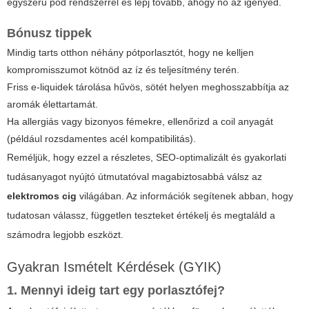
egyszerű pod rendszerrel és lépj tovább, ahogy nő az igényed.
Bónusz tippek
Mindig tarts otthon néhány pótporlasztót, hogy ne kelljen
kompromisszumot kötnöd az íz és teljesítmény terén.
Friss e-liquidek tárolása hűvös, sötét helyen meghosszabbítja az
aromák élettartamát.
Ha allergiás vagy bizonyos fémekre, ellenőrizd a coil anyagát
(például rozsdamentes acél kompatibilitás).
Reméljük, hogy ezzel a részletes, SEO-optimalizált és gyakorlati
tudásanyagot nyújtó útmutatóval magabiztosabbá válsz az
elektromos cig
világában. Az információk segítenek abban, hogy
tudatosan válassz, független teszteket értékelj és megtaláld a
számodra legjobb eszközt.
Gyakran Ismételt Kérdések (GYIK)
1. Mennyi ideig tart egy porlasztófej?