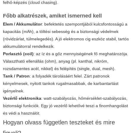
felhő-képzés (cloud chasing).
Főbb alkatrészek, amiket ismerned kell
Elem / Akkumulátor
: befektetés szempontjából kulcsfontosságú a
kapacitás (mAh), a töltési sebesség és a biztonsági védelmek
(rövidzárlat, túlmelegedés). A jó elektromos cig eszköz stabil, tartós
akkumulátorral rendelkezik.
Porlasztó (coil)
: az íz és a gőz mennyiségének fő meghatározója.
Választható ellenállás (ohm), anyag (pl. kanthal, nikróm,
rozsdamentes acél, nikkel) és felépítés (single, dual, mesh).
Tank / Patron
: a folyadék tárolásáért felel. Zárt patronok
kényelmesek, nyitott tankok rugalmasabbak, de karbantartást
igényelnek.
Vezérlő elektronika
: watt-szabályozás, hőmérséklet-szabályozás,
biztonsági funkciók. Egy jó vezérlő lehetővé teszi a finomhangolást
és védi a használót.
Hogyan olvass független teszteket és mire