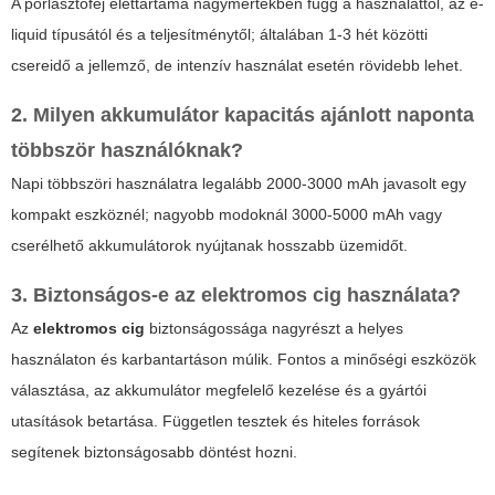
A porlasztófej élettartama nagymértékben függ a használattól, az e-
liquid típusától és a teljesítménytől; általában 1-3 hét közötti
csereidő a jellemző, de intenzív használat esetén rövidebb lehet.
2. Milyen akkumulátor kapacitás ajánlott naponta
többször használóknak?
Napi többszöri használatra legalább 2000-3000 mAh javasolt egy
kompakt eszköznél; nagyobb modoknál 3000-5000 mAh vagy
cserélhető akkumulátorok nyújtanak hosszabb üzemidőt.
3. Biztonságos-e az elektromos cig használata?
Az
elektromos cig
biztonságossága nagyrészt a helyes
használaton és karbantartáson múlik. Fontos a minőségi eszközök
választása, az akkumulátor megfelelő kezelése és a gyártói
utasítások betartása. Független tesztek és hiteles források
segítenek biztonságosabb döntést hozni.