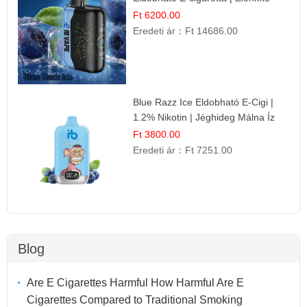
Gyümölcsös Frissesség!
Ft 6200.00
Eredeti ár：
Ft 14686.00
Blue Razz Ice Eldobható E-Cigi |
1.2% Nikotin | Jéghideg Málna Íz
Ft 3800.00
Eredeti ár：
Ft 7251.00
Blog
Are E Cigarettes Harmful How Harmful Are E
Cigarettes Compared to Traditional Smoking