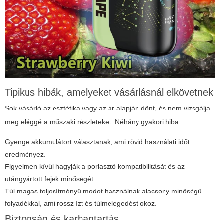
Tipikus hibák, amelyeket vásárlásnál elkövetnek
Sok vásárló az esztétika vagy az ár alapján dönt, és nem vizsgálja
meg eléggé a műszaki részleteket. Néhány gyakori hiba:
Gyenge akkumulátort választanak, ami rövid használati időt
eredményez.
Figyelmen kívül hagyják a porlasztó kompatibilitását és az
utángyártott fejek minőségét.
Túl magas teljesítményű modot használnak alacsony minőségű
folyadékkal, ami rossz ízt és túlmelegedést okoz.
Biztonság és karbantartás