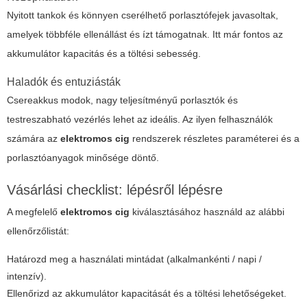
Nyitott tankok és könnyen cserélhető porlasztófejek javasoltak,
amelyek többféle ellenállást és ízt támogatnak. Itt már fontos az
akkumulátor kapacitás és a töltési sebesség.
Haladók és entuziásták
Csereakkus modok, nagy teljesítményű porlasztók és
testreszabható vezérlés lehet az ideális. Az ilyen felhasználók
számára az
elektromos cig
rendszerek részletes paraméterei és a
porlasztóanyagok minősége döntő.
Vásárlási checklist: lépésről lépésre
A megfelelő
elektromos cig
kiválasztásához használd az alábbi
ellenőrzőlistát:
Határozd meg a használati mintádat (alkalmankénti / napi /
intenzív).
Ellenőrizd az akkumulátor kapacitását és a töltési lehetőségeket.