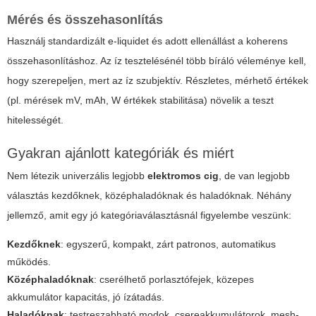
Mérés és összehasonlítás
Használj standardizált e-liquidet és adott ellenállást a koherens
összehasonlításhoz. Az íz tesztelésénél több bíráló véleménye kell,
hogy szerepeljen, mert az íz szubjektív. Részletes, mérhető értékek
(pl. mérések mV, mAh, W értékek stabilitása) növelik a teszt
hitelességét.
Gyakran ajánlott kategóriák és miért
Nem létezik univerzális legjobb
elektromos cig
, de van legjobb
választás kezdőknek, középhaladóknak és haladóknak. Néhány
jellemző, amit egy jó kategóriaválasztásnál figyelembe veszünk:
Kezdőknek
: egyszerű, kompakt, zárt patronos, automatikus
működés.
Középhaladóknak
: cserélhető porlasztófejek, közepes
akkumulátor kapacitás, jó ízátadás.
Haladóknak
: testreszabható modok, csereakkumulátorok, mesh-