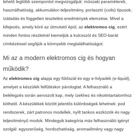
lehető legtöbb szempontot megvizsgáljuk: műszaki paraméterek,
használhatóság, akkumulátor-teljesítmény, porlasztó (coils) típusok,
ízátadás és független tesztelési eredmények elemzése. Mivel a
kifejezés, amely köré az útmutató épül, az
elektromos cig
, ezért
minden fontos részletnél kiemeljük a kulcsszót és SEO-barát
címkézéssel segítjük a könnyebb megtalálhatóságot.
Mi az a modern elektromos cig és hogyan
működik?
Az
elektromos cig
alapja egy fűtőszál és egy e-folyadék (e-liquid),
amelyet a készülék felfűtéskor párologtat. A felhasználó a
belélegzés során aeroszolt kap, mely ízekhez és nikotintartalomhoz
köthető. A készülékek között jelentős különbségek lehetnek: pod
rendszerek, zárt patronos modellek, nyílt tankos eszközök és nagy
teljesítményű modok. Mindegyik kategória más felhasználói igényt
szolgál: egyszerűség, hordozhatóság, aromaélmény vagy nagy