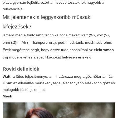
piaca gyorsan fejlődik, ezért a frissebb teszteknek nagyobb a
relevanciája.
Mit jelentenek a leggyakoribb műszaki
kifejezések?
Ismerd meg a fontosabb technikai fogalmakat: watt (W), volt (V),
ohm (Ω), mAh (milliampere-óra), pod, mod, tank, mesh, sub-ohm.
Ezek megértése segít, hogy össze tudd hasonlítani az
elektromos
cig
modelleket és a specifikációkat helyesen értékeld.
Rövid definíciók
Watt
: a fűtés teljesítménye, ami határozza meg a gőz hőtartalmát.
Ohm
: az ellenállás mértékegysége; alacsonyabb érték több gőzt és
melegebb füstöt jelenthet.
Mesh