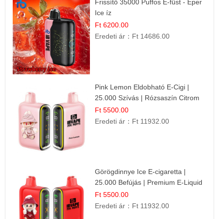
Frissítő 35000 Puffos E-füst - Eper
Ice íz
Ft 6200.00
Eredeti ár：
Ft 14686.00
Pink Lemon Eldobható E-Cigi |
25.000 Szívás | Rózsaszín Citrom
Íz
Ft 5500.00
Eredeti ár：
Ft 11932.00
Görögdinnye Ice E-cigaretta |
25.000 Befújás | Premium E-Liquid
Ft 5500.00
Eredeti ár：
Ft 11932.00