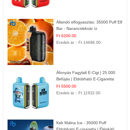
Állandó elfogyasztás: 35000 Puff Elf
Bar - Narancslekvár íz
Ft 6200.00
Eredeti ár：
Ft 14686.00
Áfonyás Fagylalt E-Cigi | 25.000
Befújás | Eldobható E-Cigaretta
Ft 5500.00
Eredeti ár：
Ft 11932.00
Kék Málna Ice - 35000 Puff
Eldobható E-cigaretta | Élénkítő