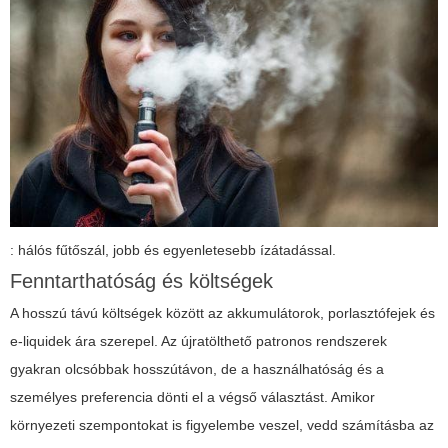
: hálós fűtőszál, jobb és egyenletesebb ízátadással.
Fenntarthatóság és költségek
A hosszú távú költségek között az akkumulátorok, porlasztófejek és
e-liquidek ára szerepel. Az újratölthető patronos rendszerek
gyakran olcsóbbak hosszútávon, de a használhatóság és a
személyes preferencia dönti el a végső választást. Amikor
környezeti szempontokat is figyelembe veszel, vedd számításba az