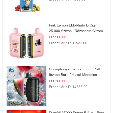
Pink Lemon Eldobható E-Cigi |
25.000 Szívás | Rózsaszín Citrom
Íz
Ft 5500.00
Eredeti ár：
Ft 11932.00
Görögdinnye Ice Íz - 35000 Puff
Ibvape Bar | Frissítő Mentolos
Élmény!
Ft 6200.00
Eredeti ár：
Ft 14686.00
Frissítő 35000 Puffos E-füst - Eper