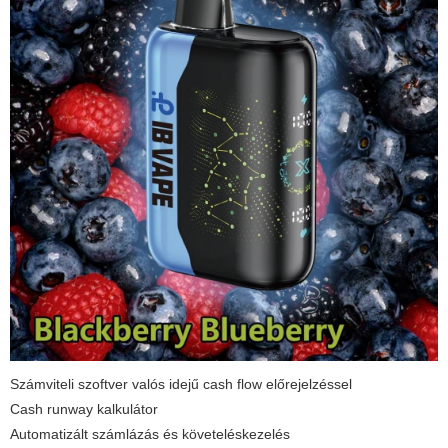
Számviteli szoftver valós idejű cash flow előrejelzéssel
Cash runway kalkulátor
Automatizált számlázás és követeléskezelés