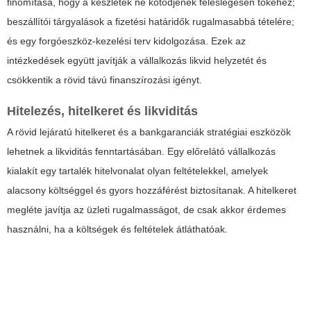
finomítása, hogy a készletek ne kötődjenek feleslegesen tőkéhez;
beszállítói tárgyalások a fizetési határidők rugalmasabbá tételére;
és egy forgóeszköz-kezelési terv kidolgozása. Ezek az
intézkedések együtt javítják a vállalkozás likvid helyzetét és
csökkentik a rövid távú finanszírozási igényt.
Hitelezés, hitelkeret és likviditás
A rövid lejáratú hitelkeret és a bankgaranciák stratégiai eszközök
lehetnek a likviditás fenntartásában. Egy előrelátó vállalkozás
kialakít egy tartalék hitelvonalat olyan feltételekkel, amelyek
alacsony költséggel és gyors hozzáférést biztosítanak. A hitelkeret
megléte javítja az üzleti rugalmasságot, de csak akkor érdemes
használni, ha a költségek és feltételek átláthatóak.