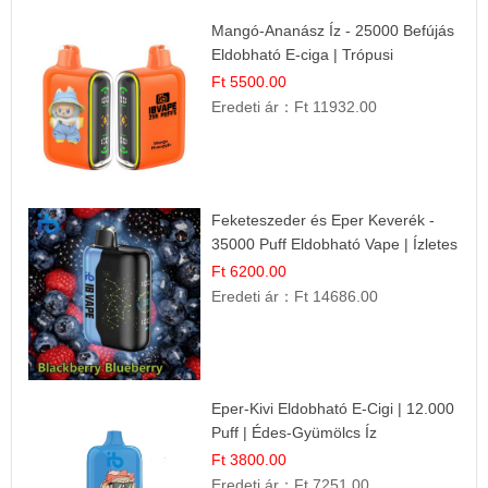
Mangó-Ananász Íz - 25000 Befújás
Eldobható E-ciga | Trópusi
Gyümölcs Élmény!
Ft 5500.00
Eredeti ár：
Ft 11932.00
Feketeszeder és Eper Keverék -
35000 Puff Eldobható Vape | Ízletes
Gyümölcsökombináció!
Ft 6200.00
Eredeti ár：
Ft 14686.00
Eper-Kivi Eldobható E-Cigi | 12.000
Puff | Édes-Gyümölcs Íz
Ft 3800.00
Eredeti ár：
Ft 7251.00