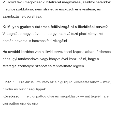
V: Rövid távú megoldások: hitelkeret megnyitása, szállítói határidők
meghosszabbítása, nem stratégiai eszközök értékesítése, és
számlázás felgyorsítása.
K: Milyen gyakran érdemes felülvizsgálni a likviditási tervet?
V: Legalább negyedévente, de gyorsan változó piaci környezet
esetén havonta is hasznos felülvizsgálni.
Ha további kérdése van a likvid tervezéssel kapcsolatban, érdemes
pénzügyi tanácsadóval vagy könyvelővel konzultálni, hogy a
stratégia személyre szabott és fenntartható legyen.
Előző：
Praktikus útmutató az e cigi liquid kiválasztásához – ízek,
nikotin és biztonsági tippek
Következő：
e cigi pattog okai és megoldások — mit tegyél ha e
cigi pattog újra és újra