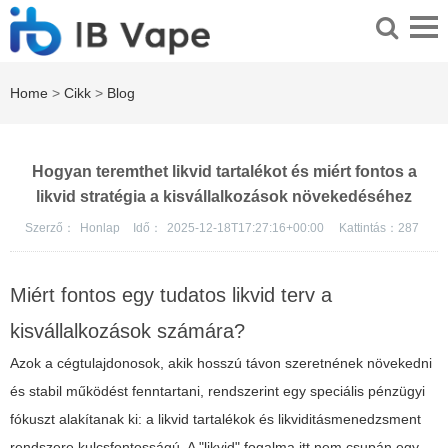
Home
>
Cikk
>
Blog
Hogyan teremthet likvid tartalékot és miért fontos a
likvid stratégia a kisvállalkozások növekedéséhez
Szerző：
Honlap
Idő：
2025-12-18T17:27:16+00:00
Kattintás：
287
Miért fontos egy tudatos likvid terv a
kisvállalkozások számára?
Azok a cégtulajdonosok, akik hosszú távon szeretnének növekedni
és stabil működést fenntartani, rendszerint egy speciális pénzügyi
fókuszt alakítanak ki: a likvid tartalékok és likviditásmenedzsment
rendszere kulcsfontosságú. A "likvid" fogalma itt nem csupán egy