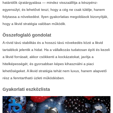
határidők újratárgyalása — mindez visszaállítja a készpénz-
egyensúlyt, és lehetővé teszi, hogy a cég ne csak túlélje, hanem
folytassa a növekedést. Ilyen gyakorlatias megoldások bizonyítják,
hogy a likvid stratégia valóban működik.
Összefoglaló gondolat
A rövid távú stabilitás és a hosszú távú növekedés közé a likvid
tartalékok jelentik a hidat. Ha a vállalkozás tudatosan építi és kezeli
a likvid forrásait, akkor csökkenti a kockázatokat, javítja a
hitelképességét, és gyorsabban képes kihasználni a piaci
lehetőségeket. A likvid stratégia tehát nem luxus, hanem alapvető
rész a fenntartható üzleti működésben.
Gyakorlati eszközlista