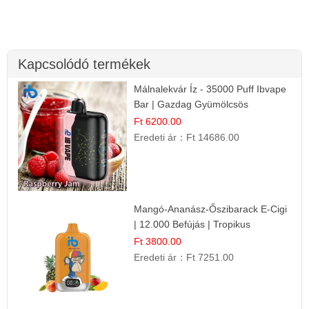
Kapcsolódó termékek
Málnalekvár Íz - 35000 Puff Ibvape
Bar | Gazdag Gyümölcsös
Ízélmény!
Ft 6200.00
Eredeti ár：
Ft 14686.00
Mangó-Ananász-Őszibarack E-Cigi
| 12.000 Befújás | Tropikus
Gyümölcs Íz
Ft 3800.00
Eredeti ár：
Ft 7251.00