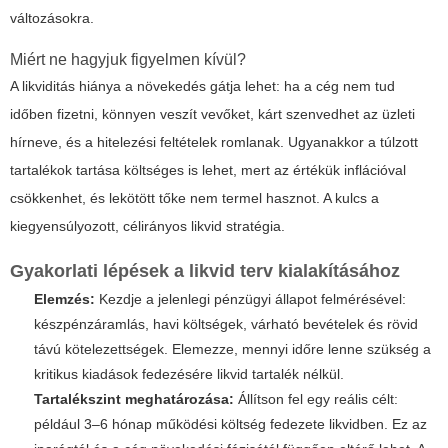
változásokra.
Miért ne hagyjuk figyelmen kívül?
A likviditás hiánya a növekedés gátja lehet: ha a cég nem tud
időben fizetni, könnyen veszít vevőket, kárt szenvedhet az üzleti
hírneve, és a hitelezési feltételek romlanak. Ugyanakkor a túlzott
tartalékok tartása költséges is lehet, mert az értékük inflációval
csökkenhet, és lekötött tőke nem termel hasznot. A kulcs a
kiegyensúlyozott, célirányos likvid stratégia.
Gyakorlati lépések a likvid terv kialakításához
Elemzés:
Kezdje a jelenlegi pénzügyi állapot felmérésével:
készpénzáramlás, havi költségek, várható bevételek és rövid
távú kötelezettségek. Elemezze, mennyi időre lenne szükség a
kritikus kiadások fedezésére likvid tartalék nélkül.
Tartalékszint meghatározása:
Állítson fel egy reális célt:
például 3–6 hónap működési költség fedezete likvidben. Ez az