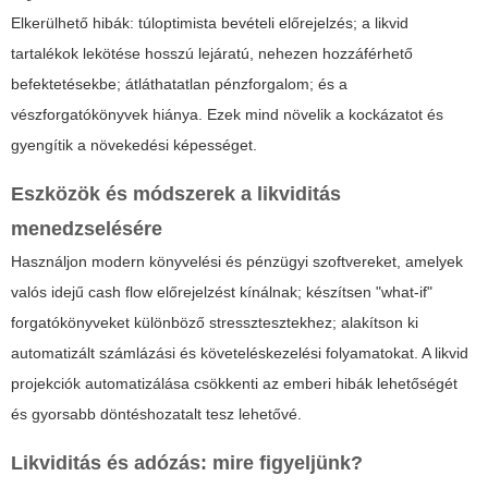
Elkerülhető hibák: túloptimista bevételi előrejelzés; a likvid
tartalékok lekötése hosszú lejáratú, nehezen hozzáférhető
befektetésekbe; átláthatatlan pénzforgalom; és a
vészforgatókönyvek hiánya. Ezek mind növelik a kockázatot és
gyengítik a növekedési képességet.
Eszközök és módszerek a likviditás
menedzselésére
Használjon modern könyvelési és pénzügyi szoftvereket, amelyek
valós idejű cash flow előrejelzést kínálnak; készítsen "what-if"
forgatókönyveket különböző stressztesztekhez; alakítson ki
automatizált számlázási és követeléskezelési folyamatokat. A likvid
projekciók automatizálása csökkenti az emberi hibák lehetőségét
és gyorsabb döntéshozatalt tesz lehetővé.
Likviditás és adózás: mire figyeljünk?