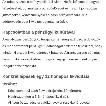
Az adótervezés is befolyásolja a likvid pozíciót: időzítse a nagyobb
kifizetéseket, optimalizálja az adóelőleget és használjon adózási
juttatásokat, kedvezményeket a cash flow javítására. A jó
adótervezés és a likviditás egymást erősítik.
Kapcsolatban a pénzügyi kultúrával
A vállalkozás pénzügyi kultúrája szintén meghatározó: a dolgozók
és menedzsment pénzügyi tudatosságát érdemes fejleszteni, hogy
mindenki értse a likvid döntések hátterét. A transzparens pénzügyi
kommunikáció segít abban, hogy a cég gyorsan és hatékonyan
reagáljon változásokra.
Konkrét lépések egy 12 hónapos likviditási
tervhez
Készítsen havi cash flow előrejelzést 12 hónapra.
Határozza meg a 3-6 hónapos likvid célt.
Állítson össze vészforgatókönyveket (csökkenő bevétel,