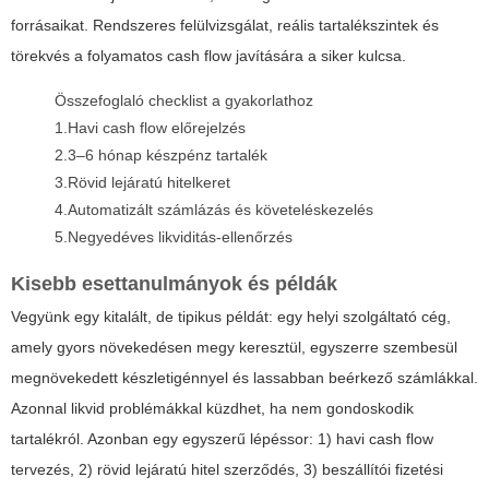
forrásaikat. Rendszeres felülvizsgálat, reális tartalékszintek és
törekvés a folyamatos cash flow javítására a siker kulcsa.
Összefoglaló checklist a gyakorlathoz
1.
Havi cash flow előrejelzés
2.
3–6 hónap készpénz tartalék
3.
Rövid lejáratú hitelkeret
4.
Automatizált számlázás és követeléskezelés
5.
Negyedéves likviditás-ellenőrzés
Kisebb esettanulmányok és példák
Vegyünk egy kitalált, de tipikus példát: egy helyi szolgáltató cég,
amely gyors növekedésen megy keresztül, egyszerre szembesül
megnövekedett készletigénnyel és lassabban beérkező számlákkal.
Azonnal likvid problémákkal küzdhet, ha nem gondoskodik
tartalékról. Azonban egy egyszerű lépéssor: 1) havi cash flow
tervezés, 2) rövid lejáratú hitel szerződés, 3) beszállítói fizetési