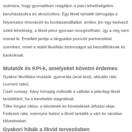
számára, hogy gyorsabban reagáljon a piaci lehetőségekre,
beruházásokra és akvizíciókra. Egy likvid tartalék támogatja a
folyamatos innovációt és kockázatvállalást: amikor jön egy kedvező
üzleti lehetőség, a likvid pénz gyorsan mozgósítható, így a cég nem
marad le. Emellett javítja a tárgyalási pozíciót partnerekkel
szemben, mivel a stabil likviditás biztonságot ad beszállítóknak és
bankoknak.
Mutatók és KPI-k, amelyeket követni érdemes
Gyakori likviditási mutatók: gyorsráta (acid-test), aktuális ráta
(current ratio).
Cash runway: hány hónapig működik a vállalat a jelenlegi likvid
tartalékból, ha a bevételek stagnálnak.
Tőke forgási ciklus: a készletek és követelések átfutási ideje.
Fedezeti ráta: mennyire fedezi a likvid tartalék a várt és váratlan
kifizetéseket.
Gyakori hibák a likvid tervezésben