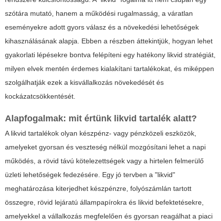
szótára mutató, hanem a működési rugalmasság, a váratlan
eseményekre adott gyors válasz és a növekedési lehetőségek
kihasználásának alapja. Ebben a részben áttekintjük, hogyan lehet
gyakorlati lépésekre bontva felépíteni egy hatékony likvid stratégiát,
milyen elvek mentén érdemes kialakítani tartalékokat, és miképpen
szolgálhatják ezek a kisvállalkozás növekedését és
kockázatcsökkentését.
Alapfogalmak: mit értünk likvid tartalék alatt?
A likvid tartalékok olyan készpénz- vagy pénzközeli eszközök,
amelyeket gyorsan és veszteség nélkül mozgósítani lehet a napi
működés, a rövid távú kötelezettségek vagy a hirtelen felmerülő
üzleti lehetőségek fedezésére. Egy jó tervben a "likvid"
meghatározása kiterjedhet készpénzre, folyószámlán tartott
összegre, rövid lejáratú állampapírokra és likvid befektetésekre,
amelyekkel a vállalkozás megfelelően és gyorsan reagálhat a piaci