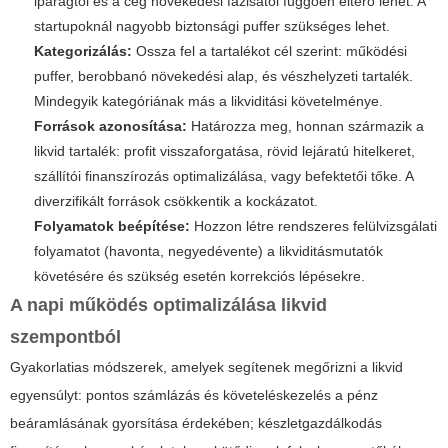
iparágtól és a cég növekedési fázisától függően eltérő lehet. A
startupoknál nagyobb biztonsági puffer szükséges lehet.
Kategorizálás:
Ossza fel a tartalékot cél szerint: működési
puffer, berobbanó növekedési alap, és vészhelyzeti tartalék.
Mindegyik kategóriának más a likviditási követelménye.
Források azonosítása:
Határozza meg, honnan származik a
likvid tartalék: profit visszaforgatása, rövid lejáratú hitelkeret,
szállítói finanszírozás optimalizálása, vagy befektetői tőke. A
diverzifikált források csökkentik a kockázatot.
Folyamatok beépítése:
Hozzon létre rendszeres felülvizsgálati
folyamatot (havonta, negyedévente) a likviditásmutatók
követésére és szükség esetén korrekciós lépésekre.
A napi működés optimalizálása likvid
szempontból
Gyakorlatias módszerek, amelyek segítenek megőrizni a likvid
egyensúlyt: pontos számlázás és követeléskezelés a pénz
beáramlásának gyorsítása érdekében; készletgazdálkodás