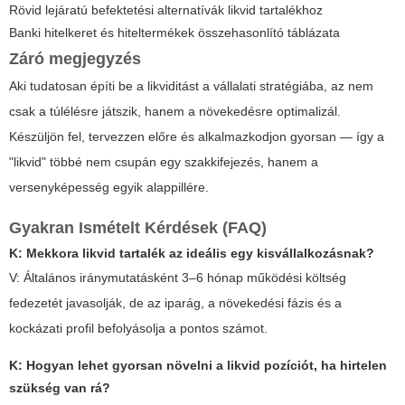
Rövid lejáratú befektetési alternatívák likvid tartalékhoz
Banki hitelkeret és hiteltermékek összehasonlító táblázata
Záró megjegyzés
Aki tudatosan építi be a likviditást a vállalati stratégiába, az nem
csak a túlélésre játszik, hanem a növekedésre optimalizál.
Készüljön fel, tervezzen előre és alkalmazkodjon gyorsan — így a
"likvid" többé nem csupán egy szakkifejezés, hanem a
versenyképesség egyik alappillére.
Gyakran Ismételt Kérdések (FAQ)
K: Mekkora likvid tartalék az ideális egy kisvállalkozásnak?
V: Általános iránymutatásként 3–6 hónap működési költség
fedezetét javasolják, de az iparág, a növekedési fázis és a
kockázati profil befolyásolja a pontos számot.
K: Hogyan lehet gyorsan növelni a likvid pozíciót, ha hirtelen
szükség van rá?