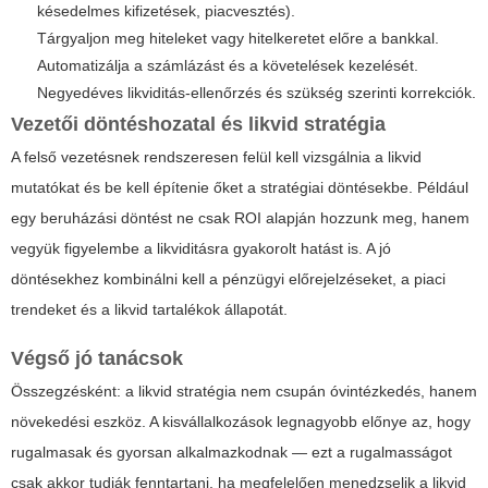
késedelmes kifizetések, piacvesztés).
Tárgyaljon meg hiteleket vagy hitelkeretet előre a bankkal.
Automatizálja a számlázást és a követelések kezelését.
Negyedéves likviditás-ellenőrzés és szükség szerinti korrekciók.
Vezetői döntéshozatal és likvid stratégia
A felső vezetésnek rendszeresen felül kell vizsgálnia a likvid
mutatókat és be kell építenie őket a stratégiai döntésekbe. Például
egy beruházási döntést ne csak ROI alapján hozzunk meg, hanem
vegyük figyelembe a likviditásra gyakorolt hatást is. A jó
döntésekhez kombinálni kell a pénzügyi előrejelzéseket, a piaci
trendeket és a likvid tartalékok állapotát.
Végső jó tanácsok
Összegzésként: a likvid stratégia nem csupán óvintézkedés, hanem
növekedési eszköz. A kisvállalkozások legnagyobb előnye az, hogy
rugalmasak és gyorsan alkalmazkodnak — ezt a rugalmasságot
csak akkor tudják fenntartani, ha megfelelően menedzselik a likvid