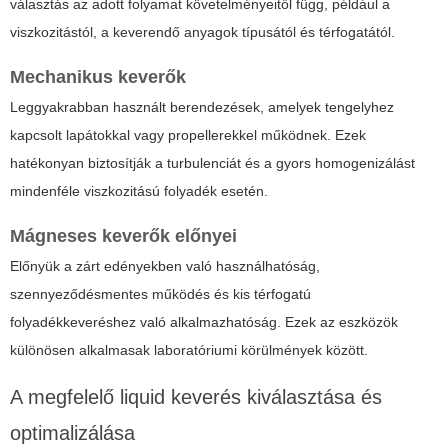
választás az adott folyamat követelményeitől függ, például a
viszkozitástól, a keverendő anyagok típusától és térfogatától.
Mechanikus keverők
Leggyakrabban használt berendezések, amelyek tengelyhez
kapcsolt lapátokkal vagy propellerekkel működnek. Ezek
hatékonyan biztosítják a turbulenciát és a gyors homogenizálást
mindenféle viszkozitású folyadék esetén.
Mágneses keverők előnyei
Előnyük a zárt edényekben való használhatóság,
szennyeződésmentes működés és kis térfogatú
folyadékkeveréshez való alkalmazhatóság. Ezek az eszközök
különösen alkalmasak laboratóriumi körülmények között.
A megfelelő
liquid keverés
kiválasztása és
optimalizálása