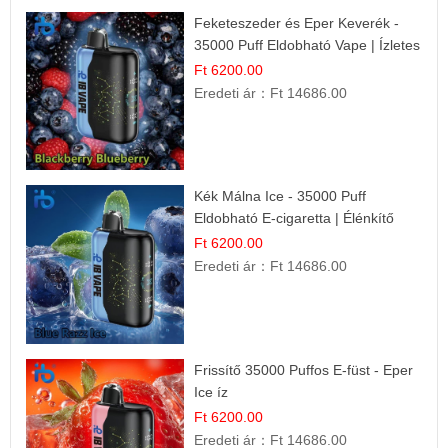
Feketeszeder és Eper Keverék -
35000 Puff Eldobható Vape | Ízletes
Gyümölcsökombináció!
Ft 6200.00
Eredeti ár：
Ft 14686.00
Kék Málna Ice - 35000 Puff
Eldobható E-cigaretta | Élénkítő
Gyümölcsös Frissesség!
Ft 6200.00
Eredeti ár：
Ft 14686.00
Frissítő 35000 Puffos E-füst - Eper
Ice íz
Ft 6200.00
Eredeti ár：
Ft 14686.00