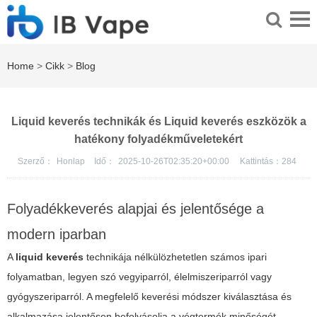
Home
>
Cikk
>
Blog
Liquid keverés technikák és Liquid keverés eszközök a
hatékony folyadékműveletekért
Szerző：
Honlap
Idő：
2025-10-26T02:35:20+00:00
Kattintás：
284
Folyadékkeverés alapjai és jelentősége a
modern iparban
A
liquid keverés
technikája nélkülözhetetlen számos ipari
folyamatban, legyen szó vegyiparról, élelmiszeriparról vagy
gyógyszeriparról. A megfelelő keverési módszer kiválasztása és
alkalmazása jelentősen befolyásolja a végtermék minőségét,