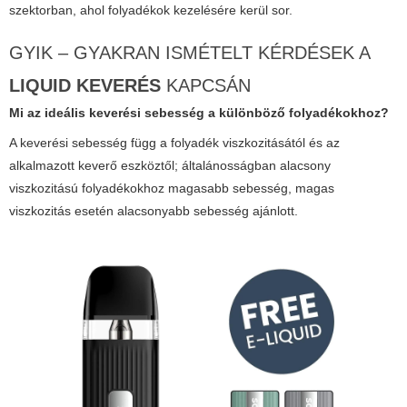
szektorban, ahol folyadékok kezelésére kerül sor.
GYIK – GYAKRAN ISMÉTELT KÉRDÉSEK A
LIQUID KEVERÉS
KAPCSÁN
Mi az ideális keverési sebesség a különböző folyadékokhoz?
A keverési sebesség függ a folyadék viszkozitásától és az
alkalmazott keverő eszköztől; általánosságban alacsony
viszkozitású folyadékokhoz magasabb sebesség, magas
viszkozitás esetén alacsonyabb sebesség ajánlott.