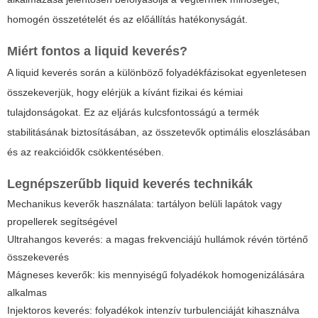
homogén összetételét és az előállítás hatékonyságát.
Miért fontos a
liquid keverés
?
A
liquid keverés
során a különböző folyadékfázisokat egyenletesen
összekeverjük, hogy elérjük a kívánt fizikai és kémiai
tulajdonságokat. Ez az eljárás kulcsfontosságú a termék
stabilitásának biztosításában, az összetevők optimális eloszlásában
és az reakcióidők csökkentésében.
Legnépszerűbb
liquid keverés
technikák
Mechanikus keverők használata:
tartályon belüli lapátok vagy
propellerek segítségével
Ultrahangos keverés: a magas frekvenciájú hullámok révén történő
összekeverés
Mágneses keverők: kis mennyiségű folyadékok homogenizálására
alkalmas
Injektoros keverés: folyadékok intenzív turbulenciáját kihasználva