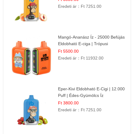
Eredeti ár：
Ft 7251.00
Mangó-Ananász Íz - 25000 Befújás
Eldobható E-ciga | Trópusi
Gyümölcs Élmény!
Ft 5500.00
Eredeti ár：
Ft 11932.00
Eper-Kivi Eldobható E-Cigi | 12.000
Puff | Édes-Gyümölcs Íz
Ft 3800.00
Eredeti ár：
Ft 7251.00